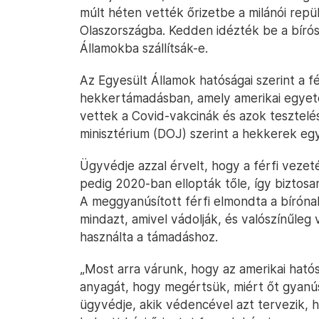
múlt héten vették őrizetbe a milánói repü
Olaszországba. Kedden idézték be a bírós
Államokba szállítsák-e.
Az Egyesült Államok hatóságai szerint a f
hekkertámadásban, amely amerikai egyetem
vettek a Covid-vakcinák és azok tesztelé
minisztérium (DOJ) szerint a hekkerek egy
Ügyvédje azzal érvelt, hogy a férfi veze
pedig 2020-ban ellopták tőle, így biztosa
A meggyanúsított férfi elmondta a bíróna
mindazt, amivel vádolják, és valószínűleg 
használta a támadáshoz.
„Most arra várunk, hogy az amerikai hat
anyagát, hogy megértsük, miért őt gyanús
ügyvédje, akik védencével azt tervezik, 