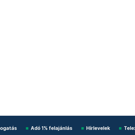
ogatás
Adó 1% felajánlás
Hírlevelek
Tele