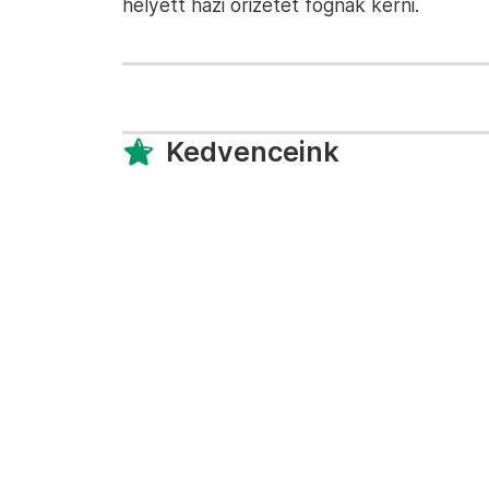
helyett házi őrizetet fognak kérni.
Kedvenceink