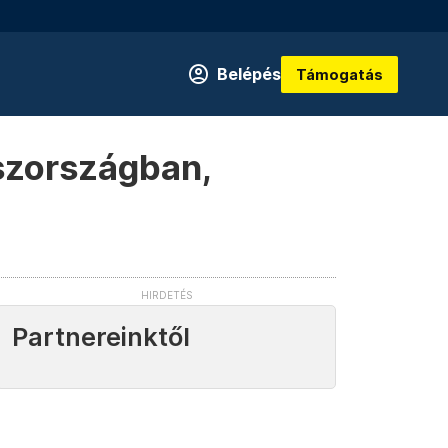
Belépés
Támogatás
aszországban,
Partnereinktől