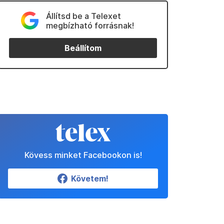
Állítsd be a Telexet
megbízható forrásnak!
Beállítom
Kövess minket Facebookon is!
Követem!