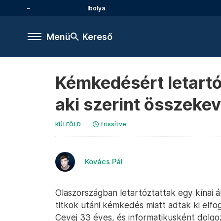
Ibolya
Menü
Kereső
Kémkedésért letartó
aki szerint összekev
frissítve
KÜLFÖLD
Kovács Pál
Olaszországban letartóztattak egy kínai ál
titkok utáni kémkedés miatt adtak ki elf
Cevej 33 éves, és informatikusként dolgo