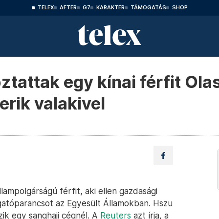
TELEX
AFTER
G7
KARAKTER
TÁMOGATÁS
SHOP
ztattak egy kínai férfit Ol
erik valakivel
lampolgárságú férfit, aki ellen gazdasági
ogatóparancsot az Egyesült Államokban. Hszu
zik egy sanghaji cégnél. A
Reuters
azt írja, a