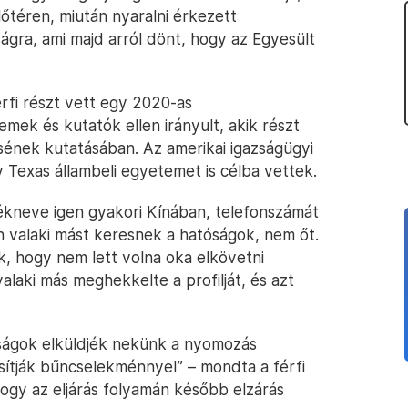
lőtéren, miután nyaralni érkezett
ágra, ami majd arról dönt, hogy az Egyesült
érfi részt vett egy 2020-as
ek és kutatók ellen irányult, akik részt
sének kutatásában. Az amerikai igazságügyi
 Texas állambeli egyetemet is célba vettek.
tékneve igen gyakori Kínában, telefonszámát
n valaki mást keresnek a hatóságok, nem őt.
k, hogy nem lett volna oka elkövetni
valaki más meghekkelte a profilját, és azt
óságok elküldjék nekünk a nyomozás
ítják bűncselekménnyel” – mondta a férfi
hogy az eljárás folyamán később elzárás