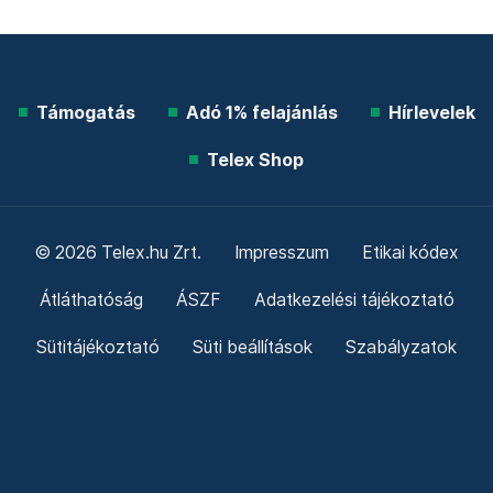
Támogatás
Adó 1% felajánlás
Hírlevelek
Telex Shop
© 2026 Telex.hu Zrt.
Impresszum
Etikai kódex
Átláthatóság
ÁSZF
Adatkezelési tájékoztató
Sütitájékoztató
Süti beállítások
Szabályzatok
Kommentelési szabályzat
Telex Sales