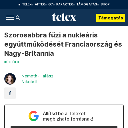
TELEX
AFTER
G7
KARAKTER
TÁMOGATÁS
SHOP
Támogatás
Szorosabbra fűzi a nukleáris
együttműködését Franciaország és
Nagy-Britannia
KÜLFÖLD
Németh-Halász
Nikolett
Állítsd be a Telexet
megbízható forrásnak!