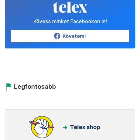
Kövess minket Facebookon is!
Követem!
Legfontosabb
Telex shop