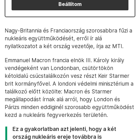
Beállítom
Nagy-Britannia és Franciaország szorosabbra fűzi a
nukleáris együttműködését, erről ír alá
nyilatkozatot a két ország vezetője, írja az MTI.
Emmanuel Macron francia elnök III. Károly király
vendégeként van Londonban, csütörtökön
kétoldalú csúcstalálkozón vesz részt Keir Starmer
brit kormányfővel. A londoni védelmi minisztérium a
találkozó előtt közölte: Macron és Starmer
megállapodást írnak alá arról, hogy London és
Párizs minden eddiginél szorosabb együttműködést
kezd a nukleáris fegyverkezés területén.
Ez a gyakorlatban azt jelenti, hogy a két
ország nukleáris ereje továbbra is