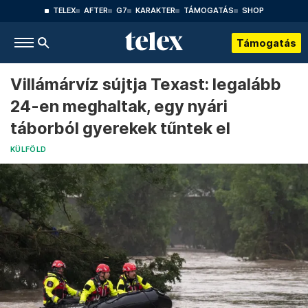
TELEX
AFTER
G7
KARAKTER
TÁMOGATÁS
SHOP
Támogatás
Villámárvíz sújtja Texast: legalább
24-en meghaltak, egy nyári
táborból gyerekek tűntek el
KÜLFÖLD