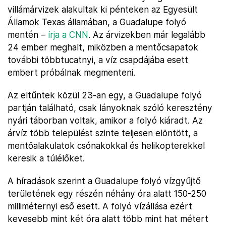
villámárvizek alakultak ki pénteken az Egyesült
Államok Texas államában, a Guadalupe folyó
mentén –
írja a CNN
. Az árvizekben már legalább
24 ember meghalt, miközben a mentőcsapatok
további többtucatnyi, a víz csapdájába esett
embert próbálnak megmenteni.
Az eltűntek közül 23-an egy, a Guadalupe folyó
partján található, csak lányoknak szóló keresztény
nyári táborban voltak, amikor a folyó kiáradt. Az
árvíz több települést szinte teljesen elöntött, a
mentőalakulatok csónakokkal és helikopterekkel
keresik a túlélőket.
A híradások szerint a Guadalupe folyó vízgyűjtő
területének egy részén néhány óra alatt 150-250
milliméternyi eső esett. A folyó vízállása ezért
kevesebb mint két óra alatt több mint hat métert