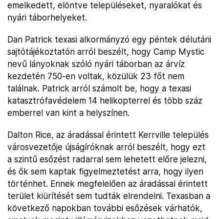
emelkedett, elöntve településeket, nyaralókat és
nyári táborhelyeket.
Dan Patrick texasi alkormányzó egy péntek délutáni
sajtótájékoztatón arról beszélt, hogy Camp Mystic
nevű lányoknak szóló nyári táborban az árvíz
kezdetén 750-en voltak, közülük 23 főt nem
találnak. Patrick arról számolt be, hogy a texasi
katasztrófavédelem 14 helikopterrel és több száz
emberrel van kint a helyszínen.
Dalton Rice, az áradással érintett Kerrville település
városvezetője újságíróknak arról beszélt, hogy ezt
a szintű esőzést radarral sem lehetett előre jelezni,
és ők sem kaptak figyelmeztetést arra, hogy ilyen
történhet. Ennek megfelelően az áradással érintett
terület kiürítését sem tudták elrendelni. Texasban a
következő napokban további esőzések várhatók,