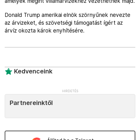
amelyek megint villámárvizekhez vezethetnek majd.
Donald Trump amerikai elnök szörnyűnek nevezte
az árvizeket, és szövetségi támogatást ígért az
árvíz okozta károk enyhítésére.
Kedvenceink
Partnereinktől