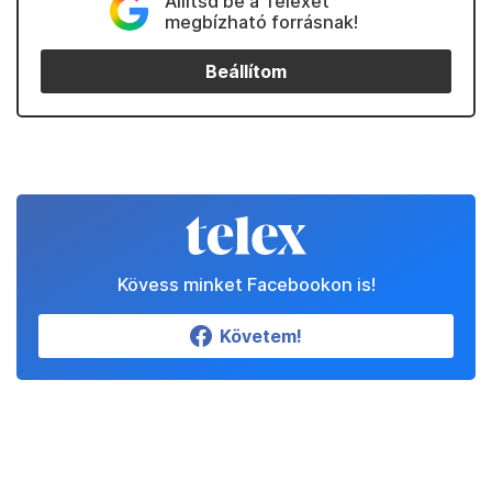
Állítsd be a Telexet
megbízható forrásnak!
Beállítom
Kövess minket Facebookon is!
Követem!