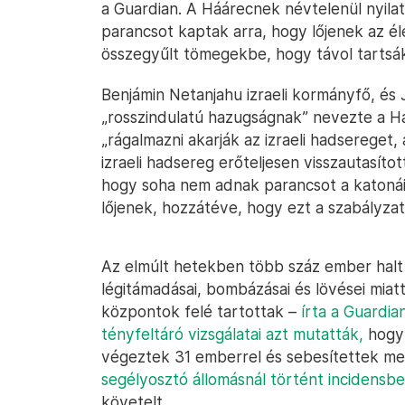
a Guardian. A Háárecnek névtelenül nyila
parancsot kaptak arra, hogy lőjenek az é
összegyűlt tömegekbe, hogy távol tartsák ő
Benjámin Netanjahu izraeli kormányfő, és J
„rosszindulatú hazugságnak” nevezte a Há
„rágalmazni akarják az izraeli hadsereget,
izraeli hadsereg erőteljesen visszautasítot
hogy soha nem adnak parancsot a katonái
lőjenek, hozzátéve, hogy ezt a szabályzatuk
Az elmúlt hetekben több száz ember halt
légitámadásai, bombázásai és lövései miat
központok felé tartottak –
írta a Guardian
tényfeltáró vizsgálatai azt mutatták,
hogy 
végeztek 31 emberrel és sebesítettek 
segélyosztó állomásnál történt incidensbe
követelt.