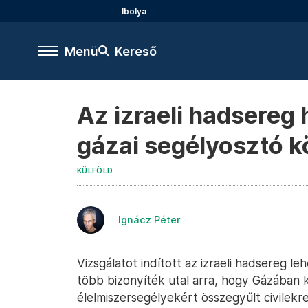
Ibolya
Menü
Kereső
Az izraeli hadsereg
gázai segélyosztó k
KÜLFÖLD
Ignácz Péter
Vizsgálatot indított az izraeli hadsereg 
több bizonyíték utal arra, hogy Gázában
élelmiszersegélyekért összegyűlt civilekr