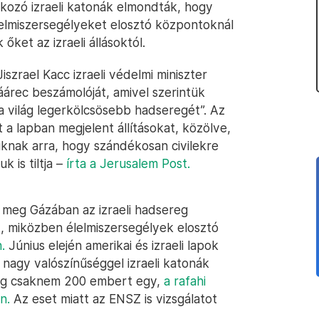
tkozó izraeli katonák elmondták, hogy
lelmiszersegélyeket elosztó központoknál
ket az izraeli állásoktól.
iszrael Kacc izraeli védelmi miniszter
árec beszámolóját, amivel szerintük
 a világ legerkölcsösebb hadseregét”. Az
t a lapban megjelent állításokat, közölve,
knak arra, hogy szándékosan civilekre
 is tiltja –
írta a Jerusalem Post.
 meg Gázában az izraeli hadsereg
t, miközben élelmiszersegélyek elosztó
.
Június elején amerikai és izraeli lapok
nagy valószínűséggel izraeli katonák
meg csaknem 200 embert egy,
a rafahi
n.
Az eset miatt az ENSZ is vizsgálatot