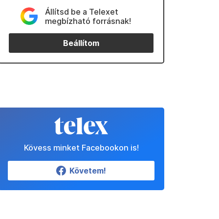
Állítsd be a Telexet
megbízható forrásnak!
Beállítom
Kövess minket Facebookon is!
Követem!