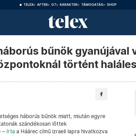
TELEX
AFTER
G7
KARAKTER
TÁMOGATÁS
SHOP
 háborús bűnök gyanújával v
özpontoknál történt halále
lehetséges háborús bűnök miatt, miután egyre
 katonák szándékosan lőttek
e –
írta
a Háárec című izraeli lapra hivatkozva