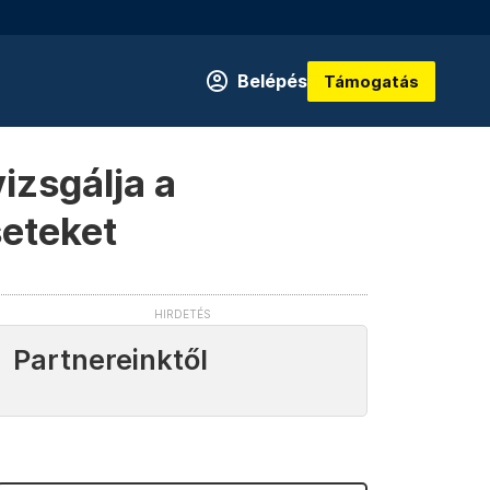
Belépés
Támogatás
izsgálja a
seteket
Partnereinktől