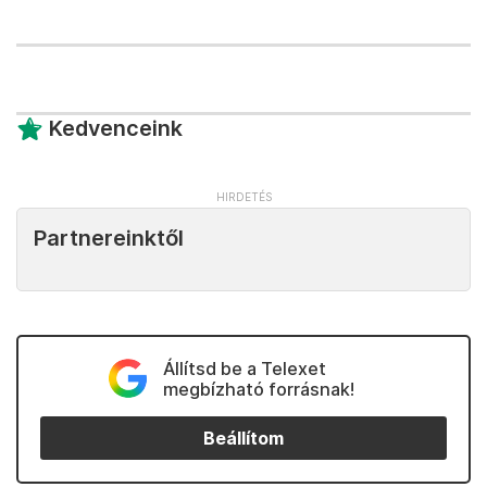
Kedvenceink
Partnereinktől
Állítsd be a Telexet
megbízható forrásnak!
Beállítom