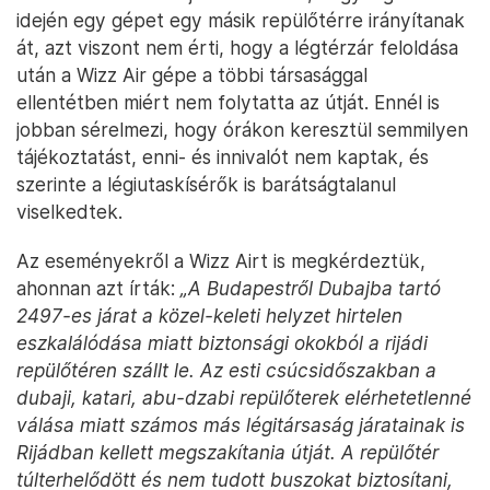
idején egy gépet egy másik repülőtérre irányítanak
át, azt viszont nem érti, hogy a légtérzár feloldása
után a Wizz Air gépe a többi társasággal
ellentétben miért nem folytatta az útját. Ennél is
jobban sérelmezi, hogy órákon keresztül semmilyen
tájékoztatást, enni- és innivalót nem kaptak, és
szerinte a légiutaskísérők is barátságtalanul
viselkedtek.
Az eseményekről a Wizz Airt is megkérdeztük,
ahonnan azt írták:
„A Budapestről Dubajba tartó
2497-es járat a közel-keleti helyzet hirtelen
eszkalálódása miatt biztonsági okokból a rijádi
repülőtéren szállt le. Az esti csúcsidőszakban a
dubaji, katari, abu-dzabi repülőterek elérhetetlenné
válása miatt számos más légitársaság járatainak is
Rijádban kellett megszakítania útját. A repülőtér
túlterhelődött és nem tudott buszokat biztosítani,