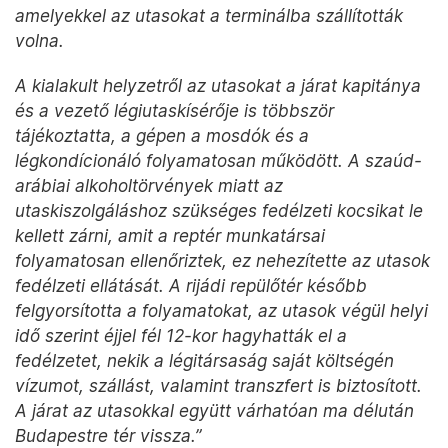
amelyekkel az utasokat a terminálba szállították
volna.
A kialakult helyzetről az utasokat a járat kapitánya
és a vezető légiutaskísérője is többször
tájékoztatta, a gépen a mosdók és a
légkondícionáló folyamatosan működött. A szaúd-
arábiai alkoholtörvények miatt az
utaskiszolgáláshoz szükséges fedélzeti kocsikat le
kellett zárni, amit a reptér munkatársai
folyamatosan ellenőriztek, ez nehezítette az utasok
fedélzeti ellátását. A rijádi repülőtér később
felgyorsította a folyamatokat, az utasok végül helyi
idő szerint éjjel fél 12-kor hagyhatták el a
fedélzetet, nekik a légitársaság saját költségén
vízumot, szállást, valamint transzfert is biztosított.
A járat az utasokkal együtt várhatóan ma délután
Budapestre tér vissza.”