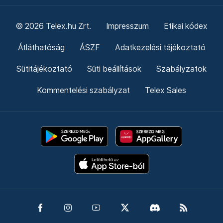
© 2026 Telex.hu Zrt.
Impresszum
Etikai kódex
Átláthatóság
ÁSZF
Adatkezelési tájékoztató
Sütitájékoztató
Süti beállítások
Szabályzatok
Kommentelési szabályzat
Telex Sales