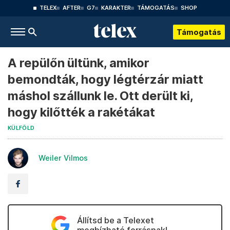
TELEX
AFTER
G7
KARAKTER
TÁMOGATÁS
SHOP
Támogatás
A repülőn ültünk, amikor
bemondták, hogy légtérzár miatt
máshol szállunk le. Ott derült ki,
hogy kilőtték a rakétákat
KÜLFÖLD
Weiler Vilmos
Állítsd be a Telexet