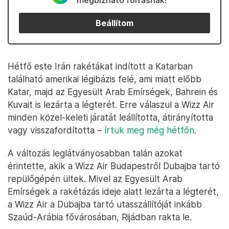
megbízható forrásnak!
Beállítom
Hétfő este Irán rakétákat indított a Katarban
található amerikai légibázis felé, ami miatt előbb
Katar, majd az Egyesült Arab Emírségek, Bahrein és
Kuvait is lezárta a légterét. Erre válaszul a Wizz Air
minden közel-keleti járatát leállította, átirányította
vagy visszafordította –
írtuk meg még hétfőn
.
A változás leglátványosabban talán azokat
érintette, akik a Wizz Air Budapestről Dubajba tartó
repülőgépén ültek. Mivel az Egyesült Arab
Emírségek a rakétázás ideje alatt lezárta a légterét,
a Wizz Air a Dubajba tartó utasszállítóját inkább
Szaúd-Arábia fővárosában, Rijádban rakta le.