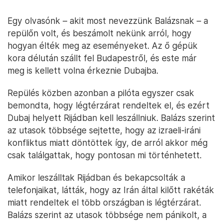
Egy olvasónk – akit most nevezzünk Balázsnak – a
repülőn volt, és beszámolt nekünk arról, hogy
hogyan élték meg az eseményeket. Az ő gépük
kora délután szállt fel Budapestről, és este már
meg is kellett volna érkeznie Dubajba.
Repülés közben azonban a pilóta egyszer csak
bemondta, hogy légtérzárat rendeltek el, és ezért
Dubaj helyett Rijádban kell leszállniuk. Balázs szerint
az utasok többsége sejtette, hogy az izraeli-iráni
konfliktus miatt döntöttek így, de arról akkor még
csak találgattak, hogy pontosan mi történhetett.
Amikor leszálltak Rijádban és bekapcsolták a
telefonjaikat, látták, hogy az Irán által kilőtt rakéták
miatt rendeltek el több országban is légtérzárat.
Balázs szerint az utasok többsége nem pánikolt, a