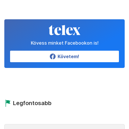
Kövess minket Facebookon is!
Követem!
Legfontosabb