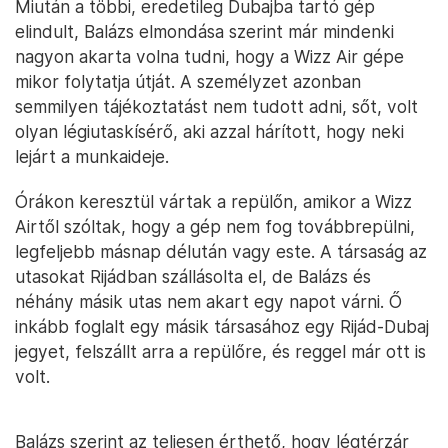
Miután a többi, eredetileg Dubajba tartó gép
elindult, Balázs elmondása szerint már mindenki
nagyon akarta volna tudni, hogy a Wizz Air gépe
mikor folytatja útját. A személyzet azonban
semmilyen tájékoztatást nem tudott adni, sőt, volt
olyan légiutaskísérő, aki azzal hárított, hogy neki
lejárt a munkaideje.
Órákon keresztül vártak a repülőn, amikor a Wizz
Airtől szóltak, hogy a gép nem fog továbbrepülni,
legfeljebb másnap délután vagy este. A társaság az
utasokat Rijádban szállásolta el, de Balázs és
néhány másik utas nem akart egy napot várni. Ő
inkább foglalt egy másik társasához egy Rijád-Dubaj
jegyet, felszállt arra a repülőre, és reggel már ott is
volt.
Balázs szerint az teljesen érthető, hogy légtérzár