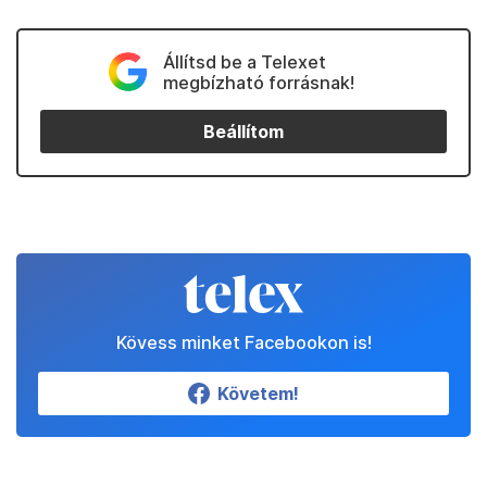
Állítsd be a Telexet
megbízható forrásnak!
Beállítom
Kövess minket Facebookon is!
Követem!