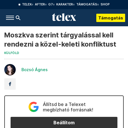
TELEX
AFTER
G7
KARAKTER
TÁMOGATÁS
SHOP
Támogatás
Moszkva szerint tárgyalással kell
rendezni a közel-keleti konfliktust
KÜLFÖLD
Bozsó Ágnes
Állítsd be a Telexet
megbízható forrásnak!
Beállítom