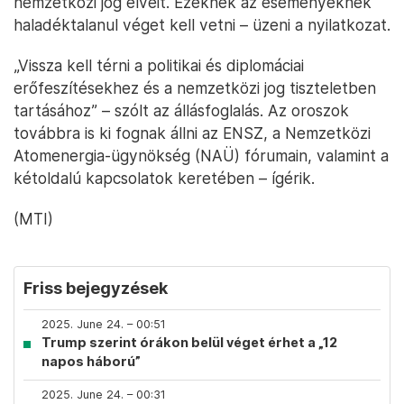
nemzetközi jog elveit. Ezeknek az eseményeknek
haladéktalanul véget kell vetni – üzeni a nyilatkozat.
„Vissza kell térni a politikai és diplomáciai
erőfeszítésekhez és a nemzetközi jog tiszteletben
tartásához” – szólt az állásfoglalás. Az oroszok
továbbra is ki fognak állni az ENSZ, a Nemzetközi
Atomenergia-ügynökség (NAÜ) fórumain, valamint a
kétoldalú kapcsolatok keretében – ígérik.
(MTI)
Friss bejegyzések
2025. June 24. – 00:51
Trump szerint órákon belül véget érhet a „12
napos háború”
2025. June 24. – 00:31