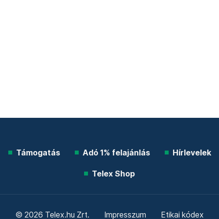
Támogatás
Adó 1% felajánlás
Hírlevelek
Telex Shop
© 2026 Telex.hu Zrt.
Impresszum
Etikai kódex