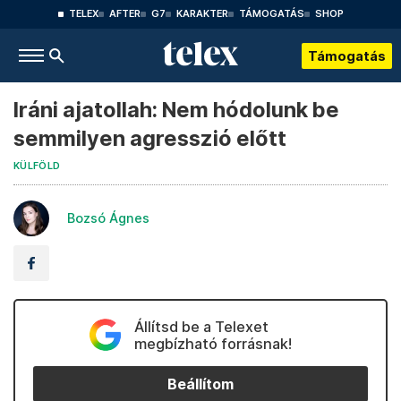
TELEX
AFTER
G7
KARAKTER
TÁMOGATÁS
SHOP
Támogatás
Iráni ajatollah: Nem hódolunk be
semmilyen agresszió előtt
KÜLFÖLD
Bozsó Ágnes
Állítsd be a Telexet
megbízható forrásnak!
Beállítom