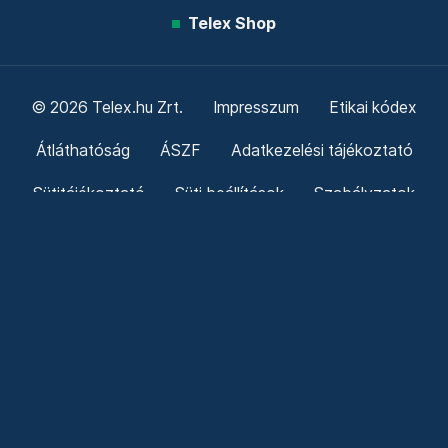
Telex Shop
© 2026 Telex.hu Zrt.
Impresszum
Etikai kódex
Átláthatóság
ÁSZF
Adatkezelési tájékoztató
Sütitájékoztató
Süti beállítások
Szabályzatok
Kommentelési szabályzat
Telex Sales