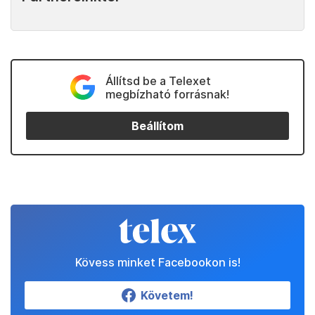
Állítsd be a Telexet
megbízható forrásnak!
Beállítom
Kövess minket Facebookon is!
Követem!