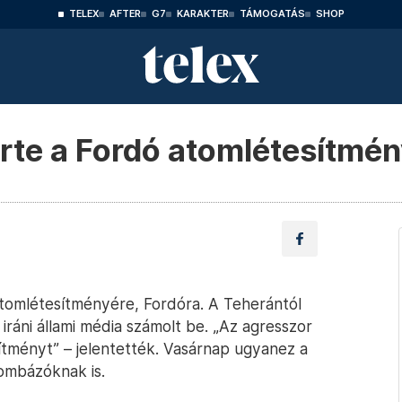
TELEX
AFTER
G7
KARAKTER
TÁMOGATÁS
SHOP
 érte a Fordó atomlétesítmén
 atomlétesítményére, Fordóra. A Teherántól
iráni állami média számolt be. „Az agresszor
ítményt” – jelentették. Vasárnap ugyanez a
bombázóknak is.