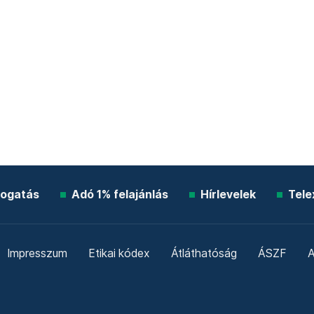
ogatás
Adó 1% felajánlás
Hírlevelek
Tele
Impresszum
Etikai kódex
Átláthatóság
ÁSZF
A
Süti beállítások
Szabályzatok
Kommentelési szabály