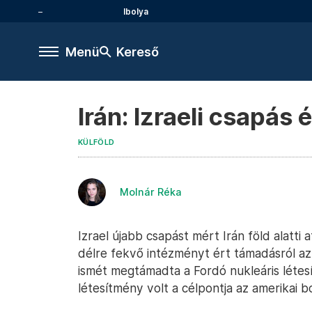
Ibolya
Menü
Kereső
Irán: Izraeli csapás
KÜLFÖLD
Molnár Réka
Izrael újabb csapást mért Irán föld alatti
délre fekvő intézményt ért támadásról az 
ismét megtámadta a Fordó nukleáris létes
létesítmény volt a célpontja az amerikai 