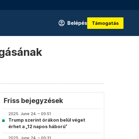
Belépés
Támogatás
rgásának
Friss bejegyzések
2025. June 24. – 00:51
Trump szerint órákon belül véget
érhet a „12 napos háború”
2025. June 24. – 00:31