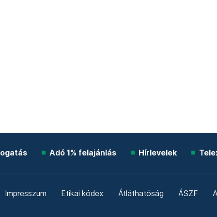
ogatás
Adó 1% felajánlás
Hírlevelek
Tele
Impresszum
Etikai kódex
Átláthatóság
ÁSZF
A
Süti beállítások
Szabályzatok
Kommentelési szabály