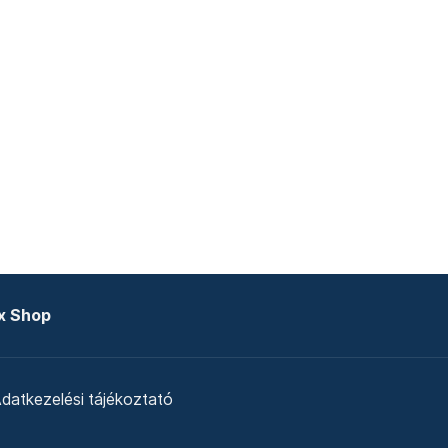
x Shop
datkezelési tájékoztató
zat
Telex Sales