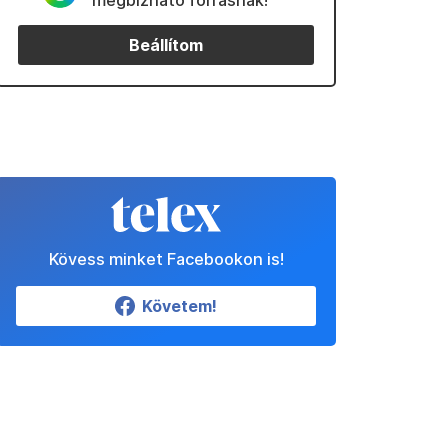
megbízható forrásnak!
Beállítom
Kövess minket Facebookon is!
Követem!