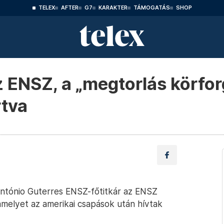
TELEX
AFTER
G7
KARAKTER
TÁMOGATÁS
SHOP
z ENSZ, a „megtorlás körfo
rtva
António Guterres ENSZ-főtitkár az ENSZ
amelyet az amerikai csapások után hívtak