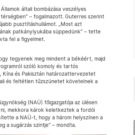
t Államok általi bombázása veszélyes
ő térségben” – fogalmazott. Guterres szerint
újabb pusztításhullámot. „Most azt
sának patkánylyukába süppedünk” – tette
vta fel a figyelmet.
, hogy tegyenek meg mindent a békéért, majd
 programról szóló komoly és tartós
, Kína és Pakisztán határozattervezetet
ali és feltétlen tűzszünetet követelnek a
-ügynökség (NAÜ) főigazgatója az ülésen
ni, mekkora károk keletkeztek a fordói
esítette a NAÜ-t, hogy a három helyszínen a
 a sugárzás szintje” – mondta.