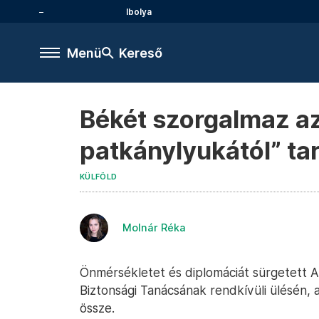
Ibolya
Menü
Kereső
Békét szorgalmaz a
patkánylyukától” ta
KÜLFÖLD
Molnár Réka
Önmérsékletet és diplomáciát sürgetett 
Biztonsági Tanácsának rendkívüli ülésén, 
össze.