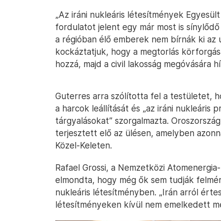
„Az iráni nukleáris létesítmények Egyesül
fordulatot jelent egy már most is sínylőd
a régióban élő emberek nem bírnák ki az 
kockáztatjuk, hogy a megtorlás körforgá
hozzá, majd a civil lakosság megóvására hí
Guterres arra szólította fel a testületet
a harcok leállítását és „az iráni nukleáris
tárgyalásokat” szorgalmazta. Oroszország
terjesztett elő az ülésen, amelyben azonn
Közel-Keleten.
Rafael Grossi, a Nemzetközi Atomenergia
elmondta, hogy még ők sem tudják felmér
nukleáris létesítményben. „Irán arról ért
létesítményeken kívül nem emelkedett meg