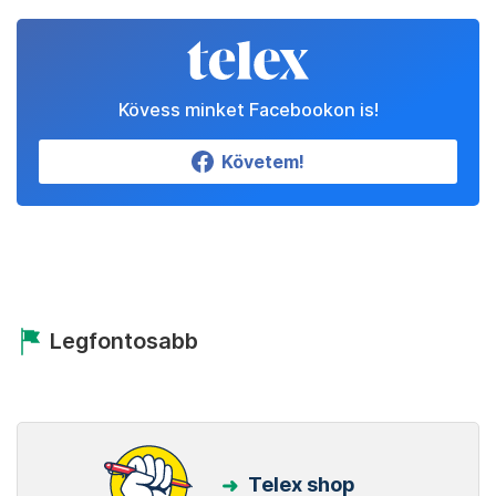
Kövess minket Facebookon is!
Követem!
Legfontosabb
Telex shop