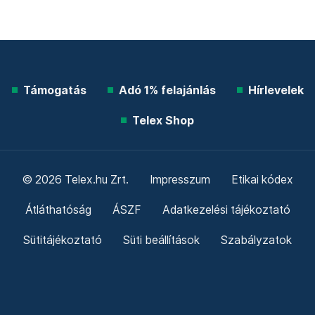
Támogatás
Adó 1% felajánlás
Hírlevelek
Telex Shop
© 2026 Telex.hu Zrt.
Impresszum
Etikai kódex
Átláthatóság
ÁSZF
Adatkezelési tájékoztató
Sütitájékoztató
Süti beállítások
Szabályzatok
Kommentelési szabályzat
Telex Sales