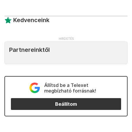
Kedvenceink
Partnereinktől
Állítsd be a Telexet
megbízható forrásnak!
Beállítom