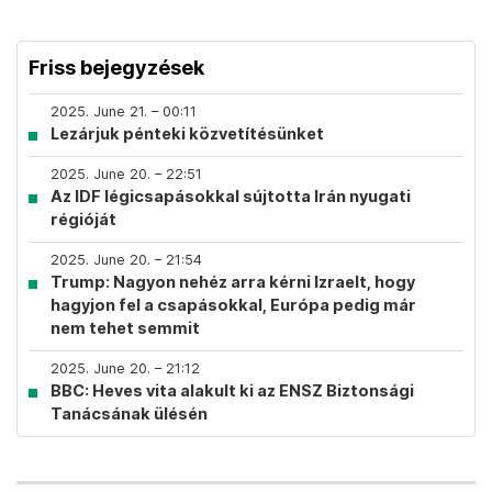
Friss bejegyzések
2025. June 21. – 00:11
Lezárjuk pénteki közvetítésünket
2025. June 20. – 22:51
Az IDF légicsapásokkal sújtotta Irán nyugati
régióját
2025. June 20. – 21:54
Trump: Nagyon nehéz arra kérni Izraelt, hogy
hagyjon fel a csapásokkal, Európa pedig már
nem tehet semmit
2025. June 20. – 21:12
BBC: Heves vita alakult ki az ENSZ Biztonsági
Tanácsának ülésén