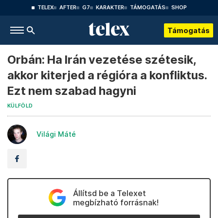
TELEX
AFTER
G7
KARAKTER
TÁMOGATÁS
SHOP
Támogatás
Orbán: Ha Irán vezetése szétesik,
akkor kiterjed a régióra a konfliktus.
Ezt nem szabad hagyni
KÜLFÖLD
Világi Máté
Állítsd be a Telexet
megbízható forrásnak!