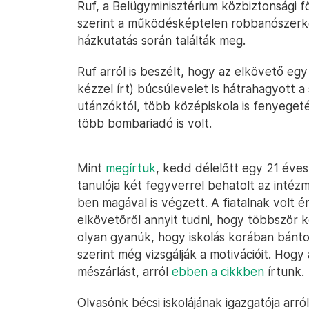
Ruf, a Belügyminisztérium közbiztonsági f
szerint a működésképtelen robbanószerke
házkutatás során találták meg.
Ruf arról is beszélt, hogy az elkövető egy 
kézzel írt) búcsúlevelet is hátrahagyott 
utánzóktól, több középiskola is fenyegeté
több bombariadó is volt.
Mint
megírtuk
, kedd délelőtt egy 21 éves
tanulója két fegyverrel behatolt az intéz
ben magával is végzett. A fiatalnak volt 
elkövetőről annyit tudni, hogy többször k
olyan gyanúk, hogy iskolás korában bántot
szerint még vizsgálják a motivációit. Hogy 
mészárlást, arról
ebben a cikkben
írtunk.
Olvasónk bécsi iskolájának igazgatója arró