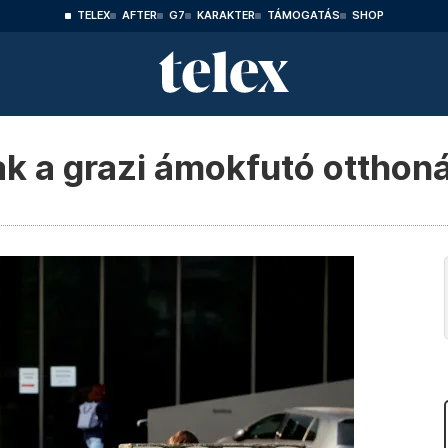
TELEX
AFTER
G7
KARAKTER
TÁMOGATÁS
SHOP
ak a grazi ámokfutó otthon