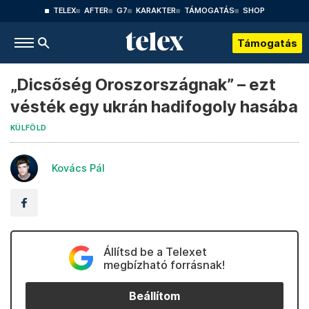
TELEX
AFTER
G7
KARAKTER
TÁMOGATÁS
SHOP
Támogatás
„Dicsőség Oroszországnak” – ezt
vésték egy ukrán hadifogoly hasába
KÜLFÖLD
Kovács Pál
Állítsd be a Telexet
megbízható forrásnak!
Beállítom