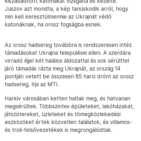
kiszabadított katonákat vizsgálta és kezelte.
Juszov azt mondta, a kép tanúskodik arról, hogy
min kell keresztülmennie az Ukrajnát védő
katonáknak, ha orosz fogságba esnek.
Az orosz hadsereg továbbra is rendszeresen intéz
támadásokat Ukrajna települései ellen. A szerdára
virradó éjjel két halálos áldozattal és sok sérülttel
járó támadás rázta meg Ukrajnát, az ország 14
pontján vetett be összesen 85 harci drónt az orosz
hadsereg, írja az MTI.
Harkiv városában ketten haltak meg, és hatvanan
megsérültek. Többszintes épületeket, lakóházakat,
játszótereket, üzleteket és tömegközlekedési
eszközöket értek közvetlen találatok, és villamos-
és troli-felsővezetékek is megrongálódtak.