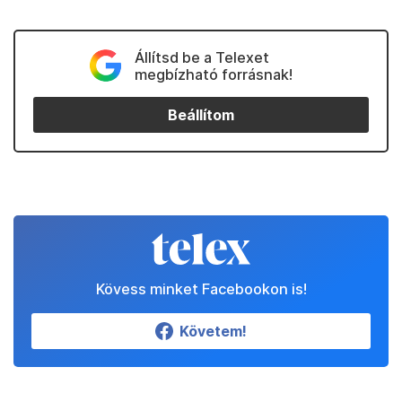
Állítsd be a Telexet
megbízható forrásnak!
Beállítom
Kövess minket Facebookon is!
Követem!