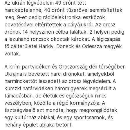
Az ukrán légvédelem 49 drónt tett
harcképtelenné, 40 drónt tűzerővel semmisítettek
meg, 9-et pedig rádióelektronikai eszközök
bevetésével eltérítettek a pályájukról. Az orosz
drónok 14 helyszínen célba találtak, 2 helyen pedig
a lezuhanó roncsok okoztak károkat. A légicsapás
fő célterületei Harkiv, Doneck és Odessza megyék
voltak.
A krími partvidéken és Oroszország déli térségében
Ukrajna is bevetett harci drónokat, amelyekből
harminckettőt leszedett az orosz légvédelem. A
kurszki határvidéken három gyerek megsérült a
támadásban, de életük és egészségük nincs
veszélyben, közölte a régió kormányzója. A
tisztségviselő azt mondta, hogy megrongálódtak
egy kultúrház ablakai, és egy sportcsarnok, és
néhány épület ablaka betört.