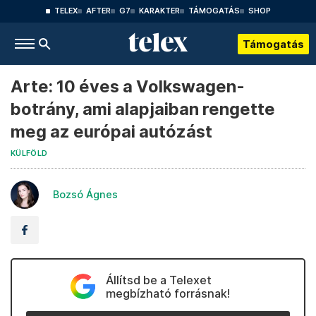
TELEX
AFTER
G7
KARAKTER
TÁMOGATÁS
SHOP
Támogatás
Arte: 10 éves a Volkswagen-
botrány, ami alapjaiban rengette
meg az európai autózást
KÜLFÖLD
Bozsó Ágnes
Állítsd be a Telexet
megbízható forrásnak!