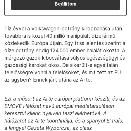
Beállítom
Tíz évvel a Volkswagen-botrány kirobbanása után
továbbra is közel 40 millió manipulált dízeljármű
közlekedik Európa útjain. Egy friss jelentés szerint a
dízelbotrány eddig 124 000 ember halálát okozta. A
mérgező gázok kibocsátása súlyos egészségügyi és
gazdasági károkat okoz. De sikerült-e egyáltalán
felelősségre vonni a felelősöket, és mit tett az EU
az ügyben? Ennek járt utána az Arte.
Ezt a műsort az Arte európai platform készíti, és az
EMOVE Hálózat nevű európai médiatársuláson
keresztül kilenc nyelven teszi elérhetővé. A
hálózatot az Arte koordinálja, és a spanyol El País,
a lengyel Gazeta Wyborcza, az olasz