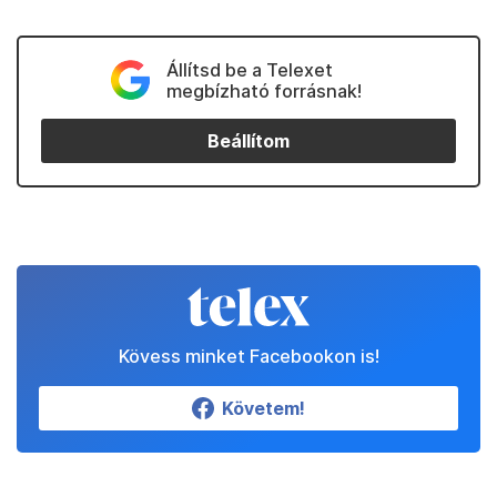
Állítsd be a Telexet
megbízható forrásnak!
Beállítom
Kövess minket Facebookon is!
Követem!