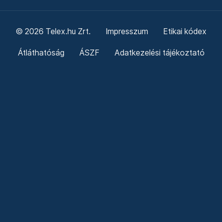
© 2026 Telex.hu Zrt.
Impresszum
Etikai kódex
Átláthatóság
ÁSZF
Adatkezelési tájékoztató
Sütitájékoztató
Süti beállítások
Szabályzatok
Kommentelési szabályzat
Telex Sales