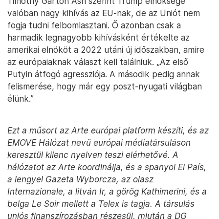
Timothy Garton Ash szerint Trump elnöksége
valóban nagy kihívás az EU-nak, de az Uniót nem
fogja tudni felbomlasztani. Ő azonban csak a
harmadik legnagyobb kihívásként értékelte az
amerikai elnököt a 2022 utáni új időszakban, amire
az európaiaknak választ kell találniuk. „Az első
Putyin átfogó agressziója. A második pedig annak
felismerése, hogy már egy poszt-nyugati világban
élünk.”
Ezt a műsort az Arte európai platform készíti, és az
EMOVE Hálózat nevű európai médiatársuláson
keresztül kilenc nyelven teszi elérhetővé. A
hálózatot az Arte koordinálja, és a spanyol El País,
a lengyel Gazeta Wyborcza, az olasz
Internazionale, a litván Ir, a görög Kathimerini, és a
belga Le Soir mellett a Telex is tagja. A társulás
uniós finanszírozásban részesül, miután a DG