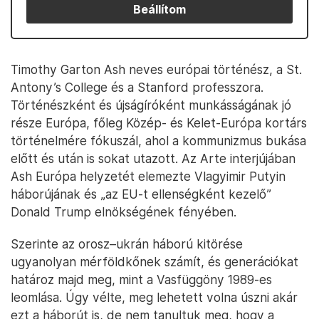
Beállítom
Timothy Garton Ash neves európai történész, a St.
Antony’s College és a Stanford professzora.
Történészként és újságíróként munkásságának jó
része Európa, főleg Közép- és Kelet-Európa kortárs
történelmére fókuszál, ahol a kommunizmus bukása
előtt és után is sokat utazott. Az Arte interjújában
Ash Európa helyzetét elemezte Vlagyimir Putyin
háborújának és „az EU-t ellenségként kezelő”
Donald Trump elnökségének fényében.
Szerinte az orosz–ukrán háború kitörése
ugyanolyan mérföldkőnek számít, és generációkat
határoz majd meg, mint a Vasfüggöny 1989-es
leomlása. Úgy vélte, meg lehetett volna úszni akár
ezt a háborút is, de nem tanultuk meg, hogy a