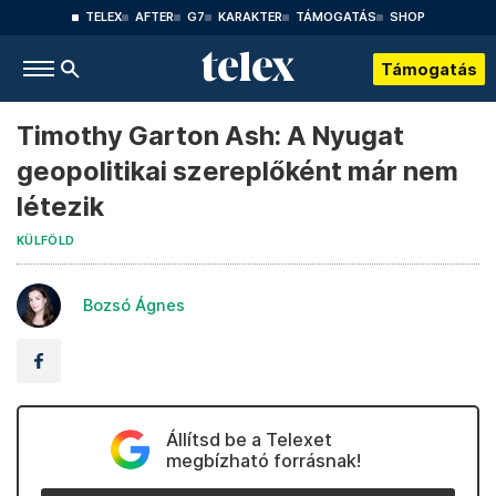
TELEX
AFTER
G7
KARAKTER
TÁMOGATÁS
SHOP
Támogatás
Timothy Garton Ash: A Nyugat
geopolitikai szereplőként már nem
létezik
KÜLFÖLD
Bozsó Ágnes
Állítsd be a Telexet
megbízható forrásnak!