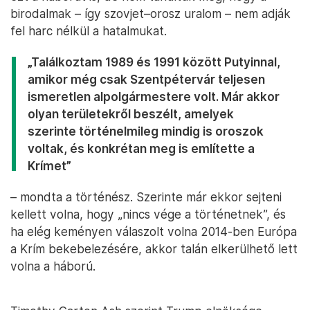
birodalmak – így szovjet–orosz uralom – nem adják
fel harc nélkül a hatalmukat.
„Találkoztam 1989 és 1991 között Putyinnal,
amikor még csak Szentpétervár teljesen
ismeretlen alpolgármestere volt. Már akkor
olyan területekről beszélt, amelyek
szerinte történelmileg mindig is oroszok
voltak, és konkrétan meg is említette a
Krímet”
– mondta a történész. Szerinte már ekkor sejteni
kellett volna, hogy „nincs vége a történetnek”, és
ha elég keményen válaszolt volna 2014-ben Európa
a Krím bekebelezésére, akkor talán elkerülhető lett
volna a háború.