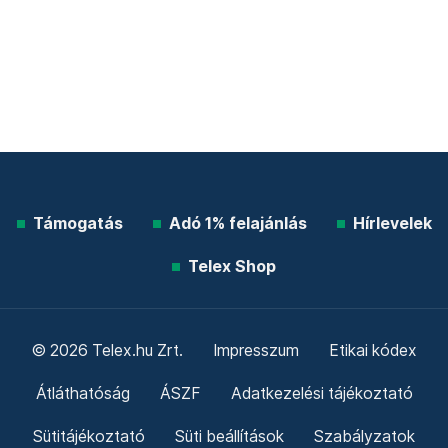
Támogatás
Adó 1% felajánlás
Hírlevelek
Telex Shop
© 2026 Telex.hu Zrt.
Impresszum
Etikai kódex
Átláthatóság
ÁSZF
Adatkezelési tájékoztató
Sütitájékoztató
Süti beállítások
Szabályzatok