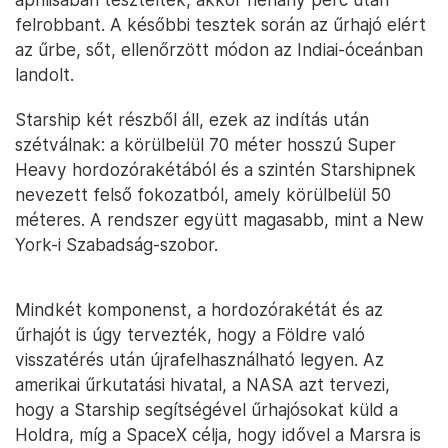
felrobbant. A későbbi tesztek során az űrhajó elért
az űrbe, sőt, ellenőrzött módon az Indiai-óceánban
landolt.
Starship két részből áll, ezek az indítás után
szétválnak: a körülbelül 70 méter hosszú Super
Heavy hordozórakétából és a szintén Starshipnek
nevezett felső fokozatból, amely körülbelül 50
méteres. A rendszer együtt magasabb, mint a New
York-i Szabadság-szobor.
Mindkét komponenst, a hordozórakétát és az
űrhajót is úgy tervezték, hogy a Földre való
visszatérés után újrafelhasználható legyen. Az
amerikai űrkutatási hivatal, a NASA azt tervezi,
hogy a Starship segítségével űrhajósokat küld a
Holdra, míg a SpaceX célja, hogy idővel a Marsra is