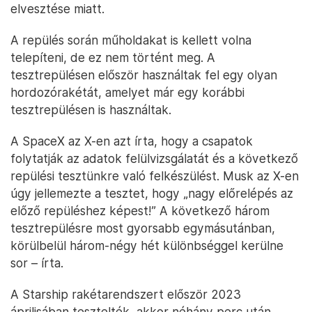
elvesztése miatt.
A repülés során műholdakat is kellett volna
telepíteni, de ez nem történt meg. A
tesztrepülésen először használtak fel egy olyan
hordozórakétát, amelyet már egy korábbi
tesztrepülésen is használtak.
A SpaceX az X-en azt írta, hogy a csapatok
folytatják az adatok felülvizsgálatát és a következő
repülési tesztünkre való felkészülést. Musk az X-en
úgy jellemezte a tesztet, hogy „nagy előrelépés az
előző repüléshez képest!” A következő három
tesztrepülésre most gyorsabb egymásutánban,
körülbelül három-négy hét különbséggel kerülne
sor – írta.
A Starship rakétarendszert először 2023
áprilisában tesztelték, akkor néhány perc után