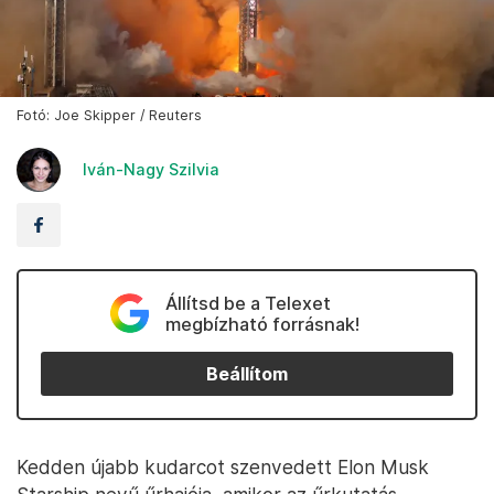
Fotó: Joe Skipper / Reuters
Iván-Nagy Szilvia
Állítsd be a Telexet
megbízható forrásnak!
Beállítom
Kedden újabb kudarcot szenvedett Elon Musk