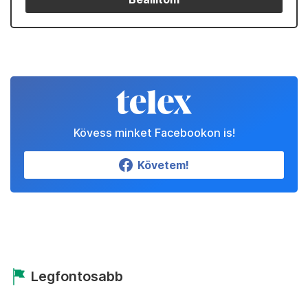
Kövess minket Facebookon is!
Követem!
Legfontosabb