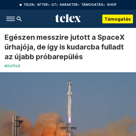
TELEX
AFTER
G7
KARAKTER
TÁMOGATÁS
SHOP
Támogatás
Egészen messzire jutott a SpaceX
űrhajója, de így is kudarcba fulladt
az újabb próbarepülés
KÜLFÖLD