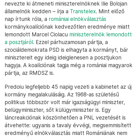
nevezte ki átmeneti miniszterelnöknek Ilie Bolojan
államelnök kedden – írja a
Transtelex
. Mint előző
nap írtunk róla, a
romániai elnökválasztás
kormánykoalíciónak kedvezőtlen eredménye miatt
lemondott Marcel Ciolacu
miniszterelnök lemondott
a posztjáról
. Ezzel párhuzamosan pártja, a
szociáldemokrata PSD is elhagyta a kormányt, bár
minisztereit egy ideig ideiglenesen a posztjukon
hagyja. A koalíciónak tagja még a romániai magyarok
pártja, az RMDSZ is.
Predoiu legfeljebb 45 napig vezeti a kabinetet az új
kormány megalakulásáig. Az 1968-as születésű
politikus többször volt már igazságügyi miniszter,
belügyminiszter, sőt külügyminiszter is. Egy
láncreakciónak köszönhetően a PNL vezetését is
átvehette: ugyanis a tavaly évvégi, megsemmisített
eredményű elnökválasztás miatt Romániának nem