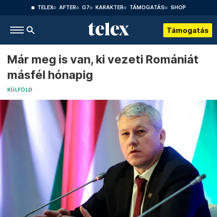
TELEX
AFTER
G7
KARAKTER
TÁMOGATÁS
SHOP
Támogatás
Már meg is van, ki vezeti Romániát
másfél hónapig
KÜLFÖLD