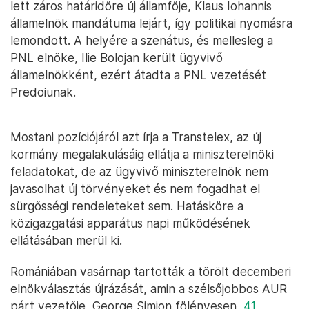
lett záros határidőre új államfője, Klaus Iohannis
államelnök mandátuma lejárt, így politikai nyomásra
lemondott. A helyére a szenátus, és mellesleg a
PNL elnöke, Ilie Bolojan került ügyvivő
államelnökként, ezért átadta a PNL vezetését
Predoiunak.
Mostani pozíciójáról azt írja a Transtelex, az új
kormány megalakulásáig ellátja a miniszterelnöki
feladatokat, de az ügyvivő miniszterelnök nem
javasolhat új törvényeket és nem fogadhat el
sürgősségi rendeleteket sem. Hatásköre a
közigazgatási apparátus napi működésének
ellátásában merül ki.
Romániában vasárnap tartották a törölt decemberi
elnökválasztás újrázását, amin a szélsőjobbos AUR
párt vezetője, George Simion fölényesen,
41