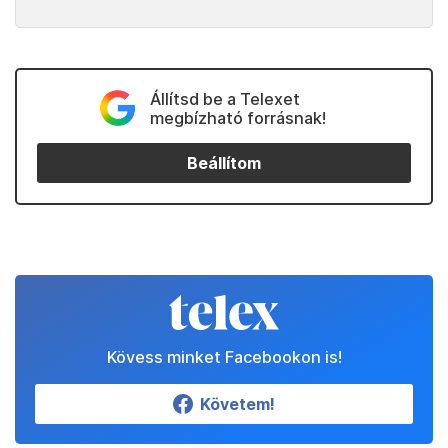
Állítsd be a Telexet
megbízható forrásnak!
Beállítom
Kövess minket Facebookon is!
Követem!