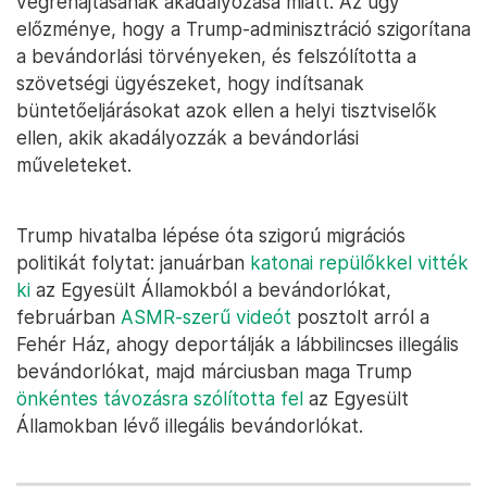
végrehajtásának akadályozása miatt. Az ügy
előzménye, hogy a Trump-adminisztráció szigorítana
a bevándorlási törvényeken, és felszólította a
szövetségi ügyészeket, hogy indítsanak
büntetőeljárásokat azok ellen a helyi tisztviselők
ellen, akik akadályozzák a bevándorlási
műveleteket.
Trump hivatalba lépése óta szigorú migrációs
politikát folytat: januárban
katonai repülőkkel vitték
ki
az Egyesült Államokból a bevándorlókat,
februárban
ASMR-szerű videót
posztolt arról a
Fehér Ház, ahogy deportálják a lábbilincses illegális
bevándorlókat, majd márciusban maga Trump
önkéntes távozásra szólította fel
az Egyesült
Államokban lévő illegális bevándorlókat.