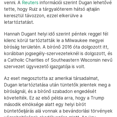
venni. A
Reuters
információi szerint Dugan lehetővé
tette, hogy Ruiz a tárgyalóterem hátsó ajtaján
keresztül távozzon, ezzel elkerülve a
letartóztatást.​
Hannah Dugant helyi idő szerint péntek reggel fél
kilenc körül tartóztatták le a Milwaukee megyei
bíróság területén. A bírónő 2016 óta dolgozott itt,
korábban jogsegély-szervezeteknél is dolgozott, és
a Catholic Charities of Southeastern Wisconsin nevű
szervezet ügyvezető igazgatója is volt. ​
Az eset megosztotta az amerikai társadalmat,
Dugan letartóztatása után tüntetők jelentek meg a
bíróságnál, és a bírónő szabadon engedését
követelték. Ez az első példa arra, hogy a Trump
második elnöksége alatt egy helyi bírót
büntetőeljárás alá vonnak a bevándorlási törvények