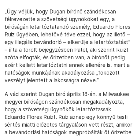
„Úgy véljük, hogy Dugan bírónő szándékosan
félrevezette a szövetségi ügynököket egy, a
bíróságán letartóztatandó személy, Eduardo Flores
Ruiz ügyében, lehetővé téve ezzel, hogy az illető –
egy illegális bevándorló – elkerülje a letartóztatást”
– írta a törölt bejegyzésben Patel, aki szerint Ruizt
azóta elfogták, és őrizetben van, a bírónőt pedig
azért kellett letartóztatni ennek ellenére is, mert a
hatóságok munkájának akadályozása „fokozott
veszélyt jelentett a lakosságra nézve.”
A vád szerint Dugan bíró április 18-án, a Milwaukee
megyei bíróságon szándékosan megakadályozta,
hogy a szövetségi ügynökök letartóztassák
Eduardo Flores Ruizt. Ruiz aznap egy könnyű testi
sértés miatti előzetes tárgyaláson vett részt, amikor
a bevándorlási hatóságok megpróbálták őt őrizetbe