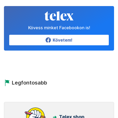
Kövess minket Facebookon is!
Követem!
Legfontosabb
Telex shop