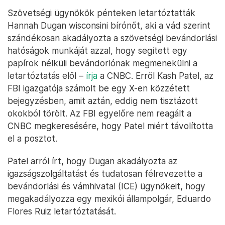
Szövetségi ügynökök pénteken letartóztatták
Hannah Dugan wisconsini bírónőt, aki a vád szerint
szándékosan akadályozta a szövetségi bevándorlási
hatóságok munkáját azzal, hogy segített egy
papírok nélküli bevándorlónak megmenekülni a
letartóztatás elől –
írja
a CNBC. Erről Kash Patel, az
FBI igazgatója számolt be egy X-en közzétett
bejegyzésben, amit aztán, eddig nem tisztázott
okokból törölt. Az FBI egyelőre nem reagált a
CNBC megkeresésére, hogy Patel miért távolította
el a posztot.
Patel arról írt, hogy Dugan akadályozta az
igazságszolgáltatást és tudatosan félrevezette a
bevándorlási és vámhivatal (ICE) ügynökeit, hogy
megakadályozza egy mexikói állampolgár, Eduardo
Flores Ruiz letartóztatását.