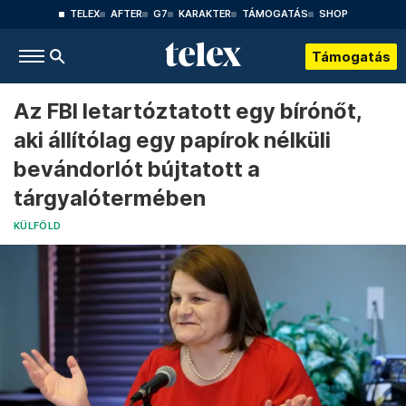
TELEX
AFTER
G7
KARAKTER
TÁMOGATÁS
SHOP
Támogatás
Az FBI letartóztatott egy bírónőt,
aki állítólag egy papírok nélküli
bevándorlót bújtatott a
tárgyalótermében
KÜLFÖLD