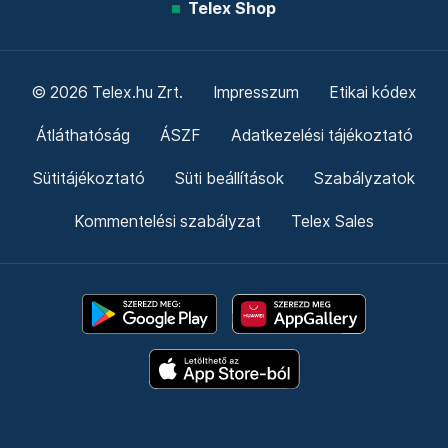
Telex Shop
© 2026 Telex.hu Zrt.
Impresszum
Etikai kódex
Átláthatóság
ÁSZF
Adatkezelési tájékoztató
Sütitájékoztató
Süti beállítások
Szabályzatok
Kommentelési szabályzat
Telex Sales