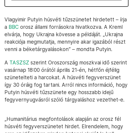
Vlagyimir Putyin húsvéti tűzszünetet hirdetett – írja
a
BBC
orosz állami forrásokra hivatkozva. A Kreml
elvárja, hogy Ukrajna kövesse a példáját. „Ukrajna
reakciója megmutatja, mennyire akar igazából részt
venni a béketárgyalásokon” – mondta Putyin.
A
TASZSZ
szerint Oroszország moszkvai idő szerint
vasárnap 18:00 órától április 21-én, hétfőn éjfélig
szünetelteti a harcokat. A húsvéti fegyverszünet
így 30 óráig fog tartani. Arról nincs információ, hogy
Putyin húsvéti tűzszünete egy hosszabb idejű
fegyvernyugvásról szóló tárgyaláshoz vezethet-e.
„Humanitárius megfontolások alapján az orosz fél
húsvéti fegyverszünetet hirdet. Elrendelem, hogy