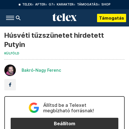
TELEX
AFTER
G7
KARAKTER
TÁMOGATÁS
SHOP
Támogatás
Húsvéti tűzszünetet hirdetett
Putyin
KÜLFÖLD
Bakró-Nagy Ferenc
Állítsd be a Telexet
megbízható forrásnak!
Beállítom