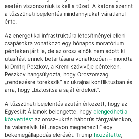
esetén viszonozniuk is kell a tüzet. A katona szerint
a tűzszüneti bejelentés mindannyiukat váratlanul
érte.
Az energetikai infrastruktúra létesítményei elleni
csapásokra vonatkozó egy hónapos moratórium
pénteken járt le, de az orosz elnök nem adott ki
utasítást ennek betartására vonatkozóan – mondta
ki Dmitrij Peszkov, a Kreml szóvivője pénteken.
Peszkov hangsúlyozta, hogy Oroszország
„rendezésre törekszik” az ukrajnai konfliktusban és
arra, hogy „biztosítsa a saját érdekeit”.
A tűzszüneti bejelentés azután érkezett, hogy az
Egyesült Államok belengette, hogy
elengedheti a
közvetítést
az orosz–ukrán háborús tárgyalásokon,
ha valamelyik fél „nagyon megnehezíti” egy
békemegállapodás elérését. Trump
hozzátette
,