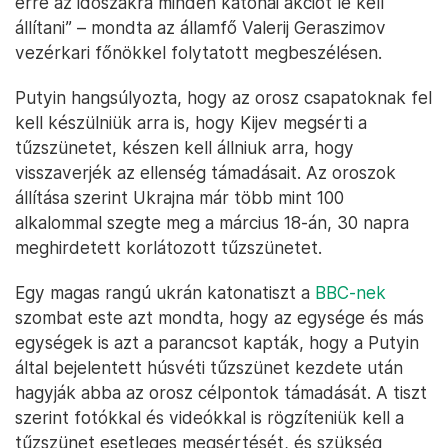
erre az időszakra minden katonai akciót le kell
állítani” – mondta az államfő Valerij Geraszimov
vezérkari főnökkel folytatott megbeszélésen.
Putyin hangsúlyozta, hogy az orosz csapatoknak fel
kell készülniük arra is, hogy Kijev megsérti a
tűzszünetet, készen kell állniuk arra, hogy
visszaverjék az ellenség támadásait. Az oroszok
állítása szerint Ukrajna már több mint 100
alkalommal szegte meg a március 18-án, 30 napra
meghirdetett korlátozott tűzszünetet.
Egy magas rangú ukrán katonatiszt a
BBC-nek
szombat este azt mondta, hogy az egysége és más
egységek is azt a parancsot kapták, hogy a Putyin
által bejelentett húsvéti tűzszünet kezdete után
hagyják abba az orosz célpontok támadását. A tiszt
szerint fotókkal és videókkal is rögzíteniük kell a
tűzszünet esetleges megsértését, és szükség