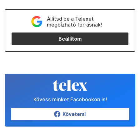
Állítsd be a Telexet
megbízható forrásnak!
Beállítom
Kövess minket Facebookon is!
Követem!