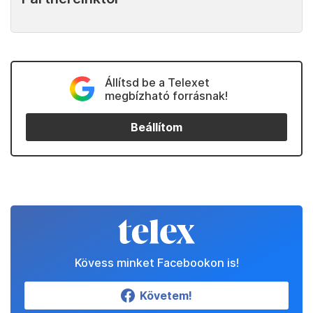
Állítsd be a Telexet
megbízható forrásnak!
Beállítom
Kövess minket Facebookon is!
Követem!