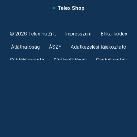
Telex Shop
© 2026 Telex.hu Zrt.
Impresszum
Etikai kódex
Átláthatóság
ÁSZF
Adatkezelési tájékoztató
Sütitájékoztató
Süti beállítások
Szabályzatok
Kommentelési szabályzat
Telex Sales