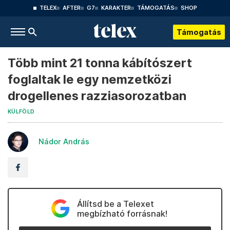
TELEX
AFTER
G7
KARAKTER
TÁMOGATÁS
SHOP
Támogatás
Több mint 21 tonna kábítószert
foglaltak le egy nemzetközi
drogellenes razziasorozatban
KÜLFÖLD
Nádor András
Állítsd be a Telexet
megbízható forrásnak!