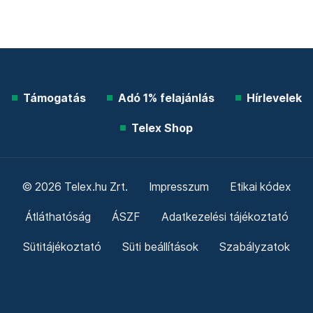
Támogatás
Adó 1% felajánlás
Hírlevelek
Telex Shop
© 2026 Telex.hu Zrt.
Impresszum
Etikai kódex
Átláthatóság
ÁSZF
Adatkezelési tájékoztató
Sütitájékoztató
Süti beállítások
Szabályzatok
Kommentelési szabályzat
Telex Sales