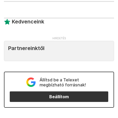
Kedvenceink
Partnereinktől
Állítsd be a Telexet
megbízható forrásnak!
Beállítom