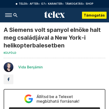
TELEX
AFTER
G7
KARAKTER
TÁMOGATÁS
SHOP
Támogatás
A Siemens volt spanyol elnöke halt
meg családjával a New York-i
helikopterbalesetben
KÜLFÖLD
Vida Benjámin
Állítsd be a Telexet
megbízható forrásnak!