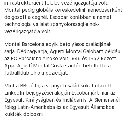
infrastruktúráért felelős vezérigazgatója volt,
Montal pedig globális kereskedelmi menedzserként
dolgozott a cégnél. Escobar korábban a német
technológiai vállalat spanyolországi elnök-
vezérigazgatója volt.
Montal Barcelona egyik befolyásos családjának
sarja. Dédnagyapja, Agustí Montal Galobart például
az FC Barcelona elnöke volt 1946 és 1952 között.
Apja, Agustí Montal Costa szintén betöltötte a
futballklub elnöki pozícióját.
Mint a BBC írta, a spanyol család sokat utazott.
LinkedIn-bejegyzései alapján Escobar járt már az
Egyesült Királyságban és Indiában is. A Siemensnél
főleg Latin-Amerikába és az Egyesült Államokba
küldték dolgozni.