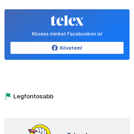
Kövess minket Facebookon is!
Követem!
Legfontosabb