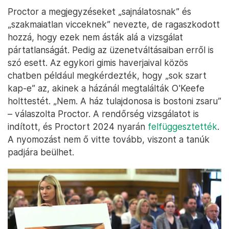
Proctor a megjegyzéseket „sajnálatosnak” és
„szakmaiatlan vicceknek” nevezte, de ragaszkodott
hozzá, hogy ezek nem ásták alá a vizsgálat
pártatlanságát. Pedig az üzenetváltásaiban erről is
szó esett. Az egykori gimis haverjaival közös
chatben például megkérdezték, hogy „sok szart
kap-e” az, akinek a házánál megtalálták O'Keefe
holttestét. „Nem. A ház tulajdonosa is bostoni zsaru”
– válaszolta Proctor. A rendőrség vizsgálatot is
indított, és Proctort 2024 nyarán
felfüggesztették
.
A nyomozást nem ő vitte tovább, viszont a tanúk
padjára beülhet.