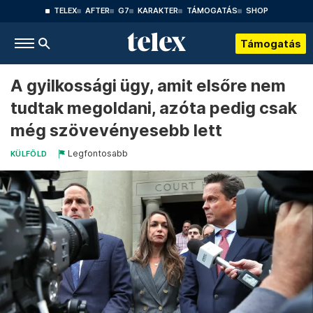
TELEX
AFTER
G7
KARAKTER
TÁMOGATÁS
SHOP
Támogatás
A gyilkossági ügy, amit elsőre nem
tudtak megoldani, azóta pedig csak
még szövevényesebb lett
Legfontosabb
KÜLFÖLD