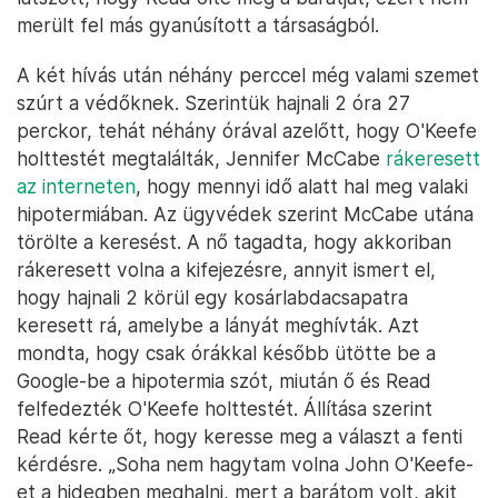
merült fel más gyanúsított a társaságból.
A két hívás után néhány perccel még valami szemet
szúrt a védőknek. Szerintük hajnali 2 óra 27
perckor, tehát néhány órával azelőtt, hogy O'Keefe
holttestét megtalálták, Jennifer McCabe
rákeresett
az interneten
, hogy mennyi idő alatt hal meg valaki
hipotermiában. Az ügyvédek szerint McCabe utána
törölte a keresést. A nő tagadta, hogy akkoriban
rákeresett volna a kifejezésre, annyit ismert el,
hogy hajnali 2 körül egy kosárlabdacsapatra
keresett rá, amelybe a lányát meghívták. Azt
mondta, hogy csak órákkal később ütötte be a
Google-be a hipotermia szót, miután ő és Read
felfedezték O'Keefe holttestét. Állítása szerint
Read kérte őt, hogy keresse meg a választ a fenti
kérdésre. „Soha nem hagytam volna John O'Keefe-
et a hidegben meghalni, mert a barátom volt, akit