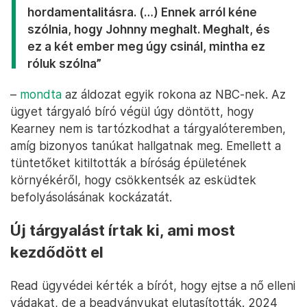
hordamentalitásra. (…) Ennek arról kéne
szólnia, hogy Johnny meghalt. Meghalt, és
ez a két ember meg úgy csinál, mintha ez
róluk szólna”
–
mondta
az áldozat egyik rokona az NBC-nek. Az
ügyet tárgyaló bíró végül úgy döntött, hogy
Kearney nem is tartózkodhat a tárgyalóteremben,
amíg bizonyos tanúkat hallgatnak meg. Emellett a
tüntetőket kitiltották a bíróság épületének
környékéről, hogy csökkentsék az esküdtek
befolyásolásának kockázatát.
Új tárgyalást írtak ki, ami most
kezdődött el
Read ügyvédei kérték a bírót, hogy ejtse a nő elleni
vádakat, de a beadványukat elutasították. 2024