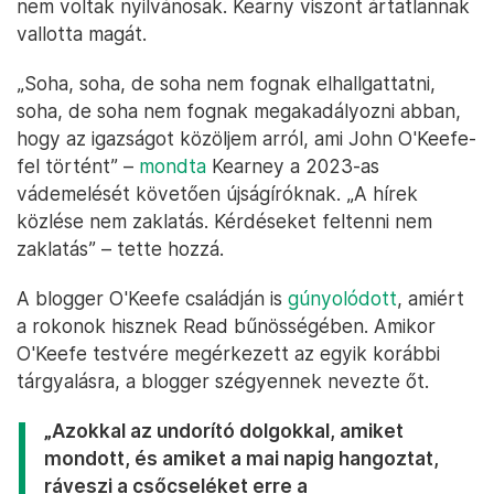
nem voltak nyilvánosak. Kearny viszont ártatlannak
vallotta magát.
„Soha, soha, de soha nem fognak elhallgattatni,
soha, de soha nem fognak megakadályozni abban,
hogy az igazságot közöljem arról, ami John O'Keefe-
fel történt” –
mondta
Kearney a 2023-as
vádemelését követően újságíróknak. „A hírek
közlése nem zaklatás. Kérdéseket feltenni nem
zaklatás” – tette hozzá.
A blogger O'Keefe családján is
gúnyolódott
, amiért
a rokonok hisznek Read bűnösségében. Amikor
O'Keefe testvére megérkezett az egyik korábbi
tárgyalásra, a blogger szégyennek nevezte őt.
„Azokkal az undorító dolgokkal, amiket
mondott, és amiket a mai napig hangoztat,
ráveszi a csőcseléket erre a