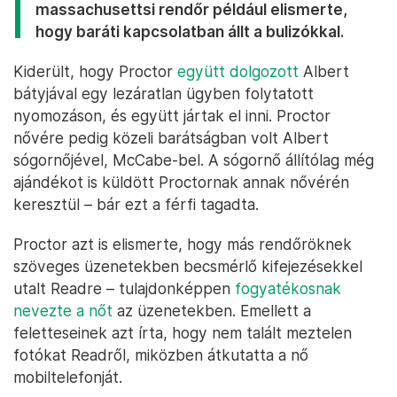
massachusettsi rendőr például elismerte,
hogy baráti kapcsolatban állt a bulizókkal.
Kiderült, hogy Proctor
együtt dolgozott
Albert
bátyjával egy lezáratlan ügyben folytatott
nyomozáson, és együtt jártak el inni. Proctor
nővére pedig közeli barátságban volt Albert
sógornőjével, McCabe-bel. A sógornő állítólag még
ajándékot is küldött Proctornak annak nővérén
keresztül – bár ezt a férfi tagadta.
Proctor azt is elismerte, hogy más rendőröknek
szöveges üzenetekben becsmérlő kifejezésekkel
utalt Readre – tulajdonképpen
fogyatékosnak
nevezte a nőt
az üzenetekben. Emellett a
feletteseinek azt írta, hogy nem talált meztelen
fotókat Readről, miközben átkutatta a nő
mobiltelefonját.