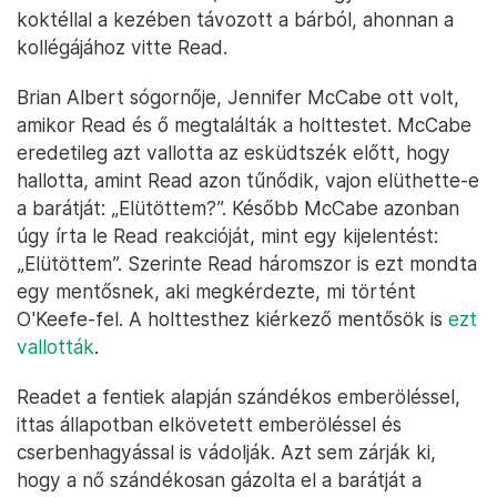
koktéllal a kezében távozott a bárból, ahonnan a
kollégájához vitte Read.
Brian Albert sógornője, Jennifer McCabe ott volt,
amikor Read és ő megtalálták a holttestet. McCabe
eredetileg azt vallotta az esküdtszék előtt, hogy
hallotta, amint Read azon tűnődik, vajon elüthette-e
a barátját: „Elütöttem?”. Később McCabe azonban
úgy írta le Read reakcióját, mint egy kijelentést:
„Elütöttem”. Szerinte Read háromszor is ezt mondta
egy mentősnek, aki megkérdezte, mi történt
O'Keefe-fel. A holttesthez kiérkező mentősök is
ezt
vallották
.
Readet a fentiek alapján szándékos emberöléssel,
ittas állapotban elkövetett emberöléssel és
cserbenhagyással is vádolják. Azt sem zárják ki,
hogy a nő szándékosan gázolta el a barátját a