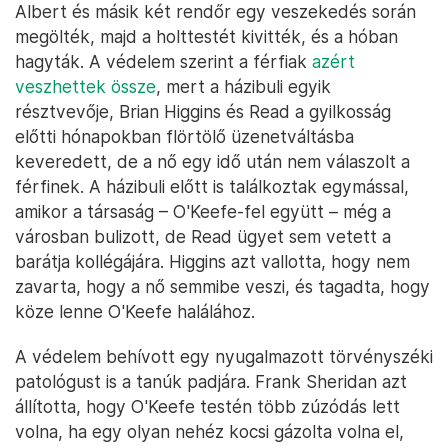
Albert és másik két rendőr egy veszekedés során
megölték, majd a holttestét kivitték, és a hóban
hagyták. A védelem szerint a férfiak
azért
veszhettek össze
, mert a házibuli egyik
résztvevője, Brian Higgins és Read a gyilkosság
előtti hónapokban flörtölő üzenetváltásba
keveredett, de a nő egy idő után nem válaszolt a
férfinek. A házibuli előtt is találkoztak egymással,
amikor a társaság – O'Keefe-fel együtt – még a
városban bulizott, de Read ügyet sem vetett a
barátja kollégájára. Higgins azt vallotta, hogy nem
zavarta, hogy a nő semmibe veszi, és tagadta, hogy
köze lenne O'Keefe halálához.
A védelem behívott egy nyugalmazott törvényszéki
patológust is a tanúk padjára. Frank Sheridan azt
állította, hogy O'Keefe testén több zúzódás lett
volna, ha egy olyan nehéz kocsi gázolta volna el,