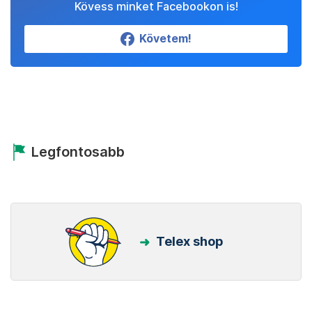
Állítsd be a Telexet
megbízható forrásnak!
Beállítom
Kövess minket Facebookon is!
Követem!