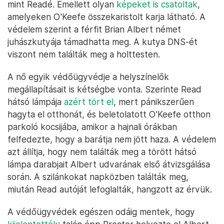
mint Readé. Emellett olyan
képeket is csatoltak
,
amelyeken O'Keefe összekaristolt karja látható. A
védelem szerint a férfit Brian Albert német
juhászkutyája támadhatta meg. A kutya DNS-ét
viszont nem találták meg a holttesten.
A nő egyik védőügyvédje a helyszínelők
megállapításait is kétségbe vonta. Szerinte Read
hátsó lámpája
azért tört el
, mert pánikszerűen
hagyta el otthonát, és beletolatott O'Keefe otthon
parkoló kocsijába, amikor a hajnali órákban
felfedezte, hogy a barátja nem jött haza. A védelem
azt állítja, hogy nem találták meg a törött hátsó
lámpa darabjait Albert udvarának első átvizsgálása
során. A szilánkokat napközben találták meg,
miután Read autóját lefoglalták, hangzott az érvük.
A védőügyvédek egészen odáig mentek, hogy