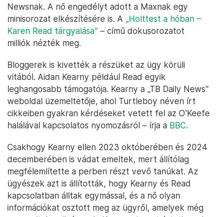
Newsnak. A nő engedélyt adott a Maxnak egy
minisorozat elkészítésére is. A
„Holttest a hóban –
Karen Read tárgyalása”
– című dokusorozatot
milliók nézték meg.
Bloggerek is kivették a részüket az ügy körüli
vitából. Aidan Kearny például Read egyik
leghangosabb támogatója. Kearny a „TB Daily News”
weboldal üzemeltetője, ahol Turtleboy néven írt
cikkeiben gyakran kérdéseket vetett fel az O'Keefe
halálával kapcsolatos nyomozásról – írja a
BBC
.
Csakhogy Kearny ellen 2023 októberében és 2024
decemberében is vádat emeltek, mert állítólag
megfélemlítette a perben részt vevő tanúkat. Az
ügyészek azt is állították, hogy Kearny és Read
kapcsolatban álltak egymással, és a nő olyan
információkat osztott meg az ügyről, amelyek még