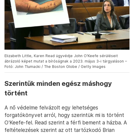
Elizabeth Little, Karen Read ügyvédje John O'Keefe sérüléseit
ábrázoló képet mutat a bíróságnak a 2023. május 3-i tárgyaláson –
Fotó: John Tlumacki / The Boston Globe / Getty Images
Szerintük minden egész máshogy
történt
A nő védelme felvázolt egy lehetséges
forgatókönyvet arról, hogy szerintük mi is történt
O'Keefe-fel. Read szerint a férfi bement a házba. A
feltételezések szerint az ott tartózkodó Brian