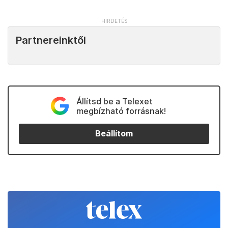
ügyben érintetteket és a potenciális
gyanúsítottakat” – jelentette ki Stara Roemer,
egykori Dallas megyei ügyész, aki ma már
büntetőjogi védőügyvéd. A massachusettsi állami
rendőrség nem akarta kommentálni az üzeneteket
az
NBC
-nek.
Kedvenceink
Partnereinktől