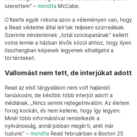
szerettem” –
mondta
McCabe.
O'Keefe egyik rokona azon a véleményen van, hogy
a Read védelme által leírtak teljesen szürreálisak.
Szerinte mindenkinek „totál szociopatának” kellett
volna lennie a házban lévők közül ahhoz, hogy ilyen
összhangban képesek legyenek elhallgatni a
történteket.
Vallomást nem tett, de interjúkat adott
Read az első tárgyaláson nem volt hajlandó
tanúskodni, de később több interjút adott a
médiának. „Nincs semmi rejtegetnivalóm. Az életem
forog kockán, és nem kellene, hogy így legyen.
Minél több információval rendelkezik a
nyilvánosság, annál jobban megérti, amit már
tudunk” –
mondta
Read februárban a Boston 25