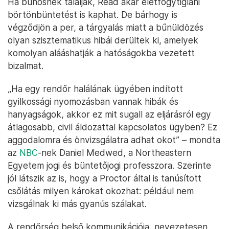
Mivel az esetet nagy figyelem övezi, és már
korábban is felmerült az összeférhetetlenség
kérdése, kétezer esküdt közül
választottak ki 20
embert
, hogy döntsenek Readről. Az esküdtekkel
azonban még így sem elégedett a közvélemény egy
része. Köztük lesz ugyanis egy egykori rendőr is, aki
korábban az első tárgyaláson is részt vett, és pont
ugyanazokkal
a szakszerűtlen kifejezésekkel
jellemezte Readet
, amivel két másik rendőr, akiket
az első tárgyalás után hivatalosan megbüntettek.
Ha bűnösnek találják, Read akár életfogytiglani
börtönbüntetést is kaphat. De bárhogy is
végződjön a per, a tárgyalás miatt a bűnüldözés
olyan szisztematikus hibái derültek ki, amelyek
komolyan alááshatják a hatóságokba vezetett
bizalmat.