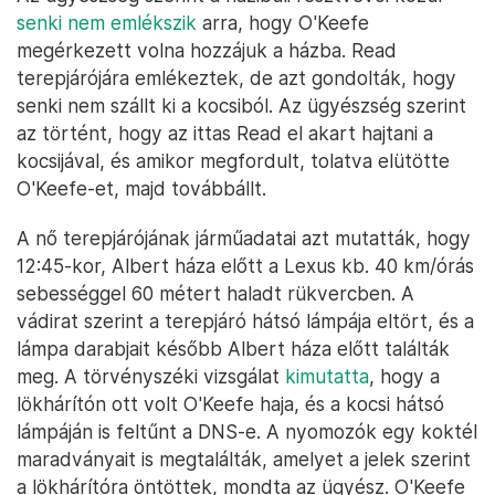
senki nem emlékszik
arra, hogy O'Keefe
megérkezett volna hozzájuk a házba. Read
terepjárójára emlékeztek, de azt gondolták, hogy
senki nem szállt ki a kocsiból. Az ügyészség szerint
az történt, hogy az ittas Read el akart hajtani a
kocsijával, és amikor megfordult, tolatva elütötte
O'Keefe-et, majd továbbállt.
A nő terepjárójának járműadatai azt mutatták, hogy
12:45-kor, Albert háza előtt a Lexus kb. 40 km/órás
sebességgel 60 métert haladt rükvercben. A
vádirat szerint a terepjáró hátsó lámpája eltört, és a
lámpa darabjait később Albert háza előtt találták
meg. A törvényszéki vizsgálat
kimutatta
, hogy a
lökhárítón ott volt O'Keefe haja, és a kocsi hátsó
lámpáján is feltűnt a DNS-e. A nyomozók egy koktél
maradványait is megtalálták, amelyet a jelek szerint
a lökhárítóra öntöttek, mondta az ügyész. O'Keefe