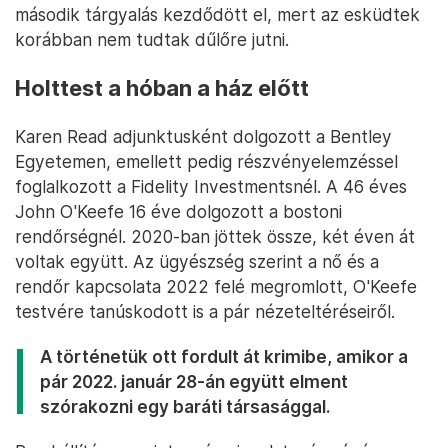
második tárgyalás kezdődött el, mert az esküdtek
korábban nem tudtak dűlőre jutni.
Holttest a hóban a ház előtt
Karen Read adjunktusként dolgozott a Bentley
Egyetemen, emellett pedig részvényelemzéssel
foglalkozott a Fidelity Investmentsnél. A 46 éves
John O'Keefe 16 éve dolgozott a bostoni
rendőrségnél. 2020-ban jöttek össze, két éven át
voltak együtt. Az ügyészség szerint a nő és a
rendőr kapcsolata 2022 felé megromlott, O'Keefe
testvére tanúskodott is a pár nézeteltéréseiről.
A történetük ott fordult át krimibe, amikor a
pár 2022. január 28-án együtt elment
szórakozni egy baráti társasággal.