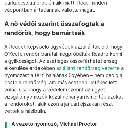
párkapcsolati problémáik miatt. Read minden
vádpontban ártatlannak vallotta magát.
A nő védői szerint összefogtak a
rendőrök, hogy bemártsák
A Readet képviselő ügyvédek azzal álltak elő, hogy
O'Keefe rendőr barátai megpróbálták Readre kenni
a gyilkosságot. Az esetleges összeférhetetlenség
elkerülése érdekében
az állami rendőrség vezette
a
nyomozást a férfi halálának ügyében – nem pedig a
bostoni rendőrség, ami más esetben illetékes lett
volna. Csakhogy a védelem szerint az ügyet
vizsgáló nyomozók közül néhányan ismerték azokat
a rendőröket, akik azon a januári éjszakán részt
vettek a házibulin.
A vezető nyomozó, Michael Proctor