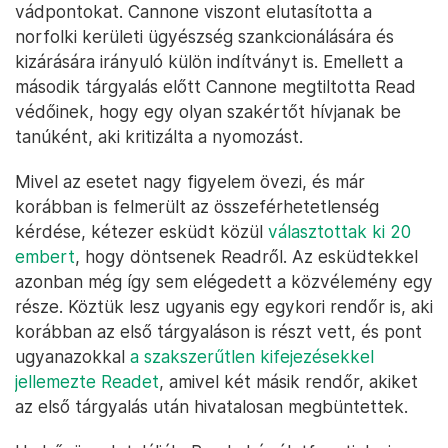
John O'Keefe sírköve Braintree-ben – Fotó: Danielle Parhizkaran /
The Boston Globe / Getty Images
A védelem az ügyészséget is visszaélésekkel
vádolta, és ez alapján támadták meg a
vádpontokat. Cannone viszont elutasította a
norfolki kerületi ügyészség szankcionálására és
kizárására irányuló külön indítványt is. Emellett a
második tárgyalás előtt Cannone megtiltotta Read
védőinek, hogy egy olyan szakértőt hívjanak be
tanúként, aki kritizálta a nyomozást.