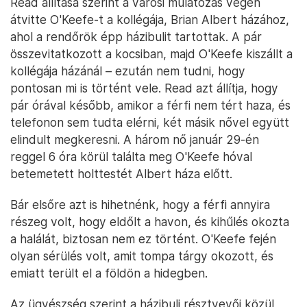
Read állítása szerint a városi mulatozás végén
átvitte O'Keefe-t a kollégája, Brian Albert házához,
ahol a rendőrök épp házibulit tartottak. A pár
összevitatkozott a kocsiban, majd O'Keefe kiszállt a
kollégája házánál – ezután nem tudni, hogy
pontosan mi is történt vele. Read azt állítja, hogy
pár órával később, amikor a férfi nem tért haza, és
telefonon sem tudta elérni, két másik nővel együtt
elindult megkeresni. A három nő január 29-én
reggel 6 óra körül találta meg O'Keefe hóval
betemetett holttestét Albert háza előtt.
Bár elsőre azt is hihetnénk, hogy a férfi annyira
részeg volt, hogy eldőlt a havon, és kihűlés okozta
a halálát, biztosan nem ez történt. O'Keefe fején
olyan sérülés volt, amit tompa tárgy okozott, és
emiatt terült el a földön a hidegben.
Az ügyészség szerint a házibuli résztvevői közül