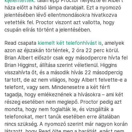
kijelentették
: talán épp Proctor helyezte el Albert
háza előtt a hátsó lámpa darabjait. Ezt a nyomozó
jelentésében lévő ellentmondásokra hivatkozva
vetették fel. Proctor viszont azt vallotta, hogy
csupán elírás történt a jelentésében.
Read csapata
kiemelt két telefonhívást is
, amelyek
azon az éjszakán történtek, 2 óra 22 perc körül.
Brian Albert először csak egy másodpercre hívta fel
Brian Higginst, állítása szerint véletlenül. Higgins
visszahívta őt, és a második hívás 22 másodpercig
tartott, de az nem világos, hogy Albert felvette-e a
telefont, vagy sem. Mindenesetre a két férfi
tagadja, hogy emlékeznének a hívásokra – ami két
részeg esetében nem meglepő. Proctor pedig azt
mondta, hogy nem foglalták le, és vizsgálták a
telefonokat, mert tanúk esetében erre általában
nincs szükség. A nyomozó szerint már nagyon korán
látszott, hogy Read ölte meg a barátját, ezért nem