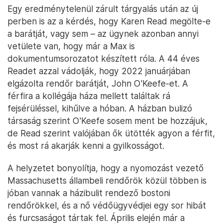
Egy eredménytelenül zárult tárgyalás után az új
perben is az a kérdés, hogy Karen Read megölte-e
a barátját, vagy sem – az ügynek azonban annyi
vetülete van, hogy már a Max is
dokumentumsorozatot készített róla. A 44 éves
Readet azzal vádolják, hogy 2022 januárjában
elgázolta rendőr barátját, John O'Keefe-et. A
férfira a kollégája háza mellett találtak rá
fejsérüléssel, kihűlve a hóban. A házban bulizó
társaság szerint O'Keefe sosem ment be hozzájuk,
de Read szerint valójában ők ütötték agyon a férfit,
és most rá akarják kenni a gyilkosságot.
A helyzetet bonyolítja, hogy a nyomozást vezető
Massachusetts állambeli rendőrök közül többen is
jóban vannak a házibulit rendező bostoni
rendőrökkel, és a nő védőügyvédjei egy sor hibát
és furcsaságot tártak fel. Április elején már a