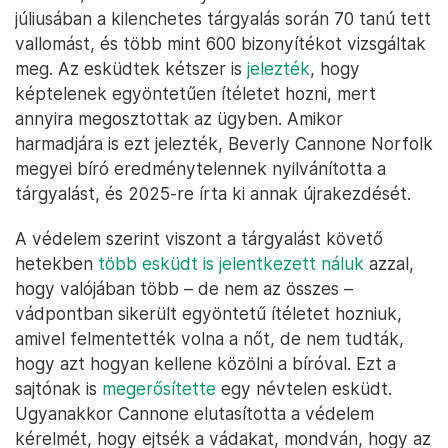
júliusában a kilenchetes tárgyalás során 70 tanú tett
vallomást, és több mint 600 bizonyítékot vizsgáltak
meg. Az esküdtek kétszer is
jelezték
, hogy
képtelenek egyöntetűen ítéletet hozni, mert
annyira megosztottak az ügyben. Amikor
harmadjára is ezt jelezték, Beverly Cannone Norfolk
megyei bíró eredménytelennek nyilvánította a
tárgyalást, és 2025-re írta ki annak újrakezdését.
A védelem szerint viszont a tárgyalást követő
hetekben
több esküdt is jelentkezett náluk
azzal,
hogy valójában több – de nem az összes –
vádpontban sikerült egyöntetű ítéletet hozniuk,
amivel felmentették volna a nőt, de nem tudták,
hogy azt hogyan kellene közölni a bíróval. Ezt a
sajtónak is
megerősítette
egy névtelen esküdt.
Ugyanakkor Cannone elutasította a védelem
kérelmét, hogy ejtsék a vádakat, mondván, hogy az