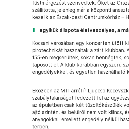
füstmérgezést szenvedtek. Őket az Orsz
szállította, jelenleg már a központi aneszt
kezelik az Észak-pesti Centrumkórház –
egyikük állapota életveszélyes, a má
Kocsani városában egy koncerten ütött ki t
pirotechnikát használtak a zárt klubban.
155-en megsérültek, sokan bennégtek, so
taposott el. A klub korábban egyszerű sz
engedélyekkel, és egyetlen használható ki
Eközben az MTI arról ír Ljupcso Kocevszk
szabálytalanságot fedezett fel az ügyészs
az épületben csak két tűzoltókészülék vol
ajtó szintén, és belülről nem volt kilincs,
anyagokkal, emellett engedély nélkül has
térben.