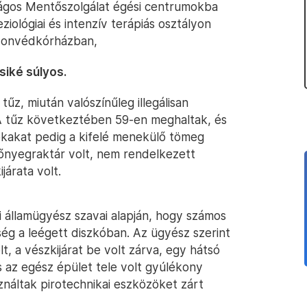
ágos Mentőszolgálat égési centrumokba
eziológiai és intenzív terápiás osztályon
 Honvédkórházban,
siké súlyos.
űz, miután valószínűleg illegálisan
 A tűz következtében 59-en meghaltak, és
kakat pedig a kifelé menekülő tömeg
őnyegraktár volt, nem rendelkezett
járata volt.
i államügyész szavai alapján, hogy számos
ég a leégett diszkóban. Az ügyész szerint
t, a vészkijárat be volt zárva, egy hátsó
 és az egész épület tele volt gyúlékony
ználtak pirotechnikai eszközöket zárt