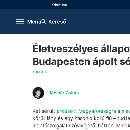
Krisztina
Menü
Kereső
Életveszélyes állapo
Budapesten ápolt sé
KÜLFÖLD
Molnár Zoltán
Két sérült
érkezett Magyarországra
a
mac
körüli lány és egy hasonló korú fiú – tud
mentőszolgálat szóvivőjétől hétfőn. Mindk