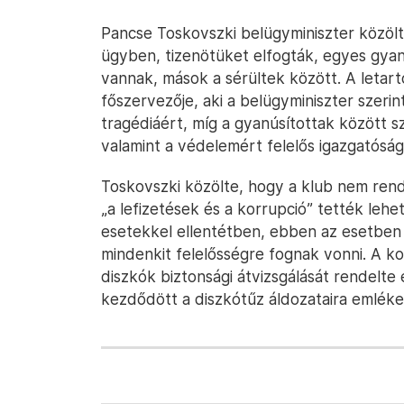
Pancse Toskovszki belügyminiszter közölt
ügyben, tizenötüket elfogták, egyes gyan
vannak, mások a sérültek között. A letar
főszervezője, aki a belügyminiszter szeri
tragédiáért, míg a gyanúsítottak között sz
valamint a védelemért felelős igazgatósá
Toskovszki közölte, hogy a klub nem ren
„a lefizetések és a korrupció” tették leh
esetekkel ellentétben, ebben az esetben
mindenkit felelősségre fognak vonni. A k
diszkók biztonsági átvizsgálását rendelte
kezdődött a diszkótűz áldozataira emléke