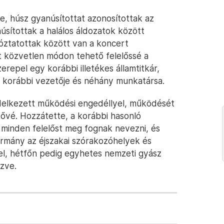
e, húsz gyanúsítottat azonosítottak az
úsítottak a halálos áldozatok között
tóztatottak között van a koncert
nt közvetlen módon tehető felelőssé a
erepel egy korábbi illetékes államtitkár,
g korábbi vezetője és néhány munkatársa.
delkezett működési engedéllyel, működését
etővé. Hozzátette, a korábbi hasonló
 minden felelőst meg fognak nevezni, és
ormány az éjszakai szórakozóhelyek és
 el, hétfőn pedig egyhetes nemzeti gyász
zve.