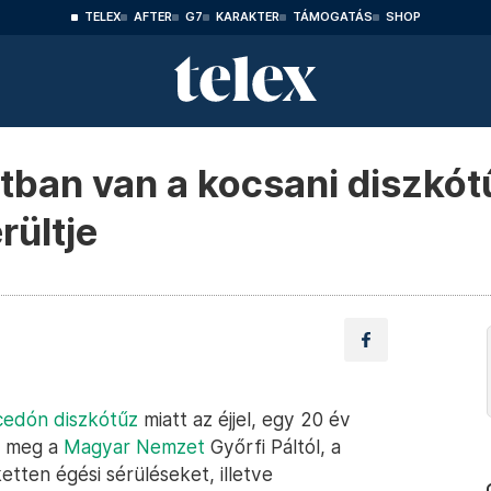
TELEX
AFTER
G7
KARAKTER
TÁMOGATÁS
SHOP
tban van a kocsani diszkót
rültje
edón diszkótűz
miatt az éjjel, egy 20 év
ta meg a
Magyar Nemzet
Győrfi Páltól, a
etten égési sérüléseket, illetve