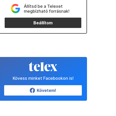
Állítsd be a Telexet
megbízható forrásnak!
Beállítom
Kövess minket Facebookon is!
Követem!