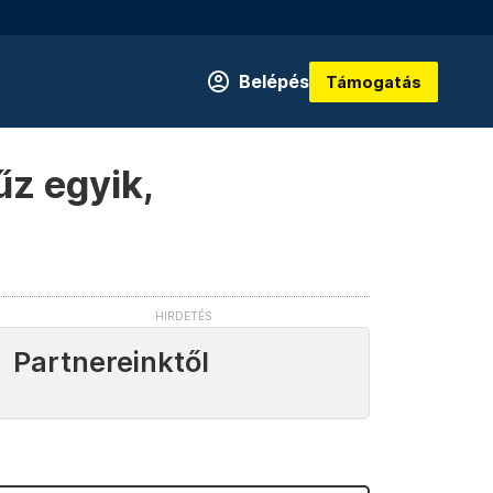
Belépés
Támogatás
űz egyik,
Partnereinktől