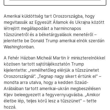
Amerikai küldöttség tart Oroszországba, hogy
megvitassák az Egyesült Államok és Ukrajna között
létrejött megállapodást a harmincnapos
tűzszünetről és a béketárgyalások menetéről –
jelentette be Donald Trump amerikai elnök szerdán
Washingtonban.
A Fehér Házban Micheál Martin ír miniszterelnökkel
közösen tartott sajtótájékoztatón Trump
kijelentette: „remélhetőleg elérjük a tűzszünetet
Oroszországnál”. „Tegnap nagy sikert értünk el” –
mondta arra utalva, hogy a kedden Szaúd-
Arábiában tartott amerikai–ukrán megbeszélésen
Kijev beleegyezett a fegyvernyugvásba. „Amikor
életbe lép, teljes körű lesz a tűzszünet” – tette
hozzá.