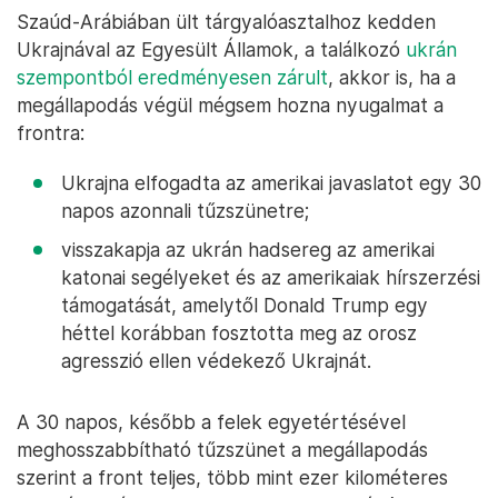
Szaúd-Arábiában ült tárgyalóasztalhoz kedden
Ukrajnával az Egyesült Államok, a találkozó
ukrán
szempontból eredményesen zárult
, akkor is, ha a
megállapodás végül mégsem hozna nyugalmat a
frontra:
Ukrajna elfogadta az amerikai javaslatot egy 30
napos azonnali tűzszünetre;
visszakapja az ukrán hadsereg az amerikai
katonai segélyeket és az amerikaiak hírszerzési
támogatását, amelytől Donald Trump egy
héttel korábban fosztotta meg az orosz
agresszió ellen védekező Ukrajnát.
A 30 napos, később a felek egyetértésével
meghosszabbítható tűzszünet a megállapodás
szerint a front teljes, több mint ezer kilométeres