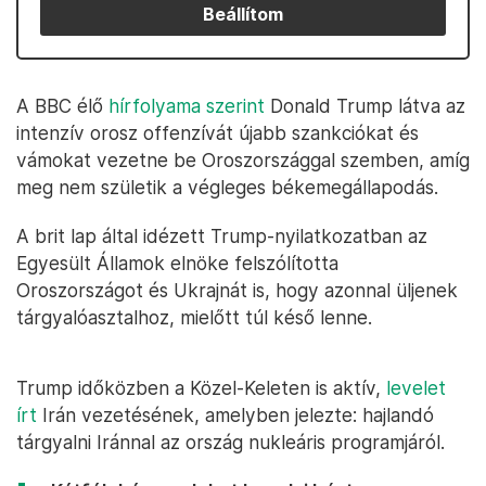
Beállítom
A BBC élő
hírfolyama szerint
Donald Trump látva az
intenzív orosz offenzívát újabb szankciókat és
vámokat vezetne be Oroszországgal szemben, amíg
meg nem születik a végleges békemegállapodás.
A brit lap által idézett Trump-nyilatkozatban az
Egyesült Államok elnöke felszólította
Oroszországot és Ukrajnát is, hogy azonnal üljenek
tárgyalóasztalhoz, mielőtt túl késő lenne.
Trump időközben a Közel-Keleten is aktív,
levelet
írt
Irán vezetésének, amelyben jelezte: hajlandó
tárgyalni Iránnal az ország nukleáris programjáról.