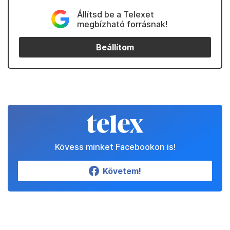
Állítsd be a Telexet
megbízható forrásnak!
Beállítom
Kövess minket Facebookon is!
Követem!