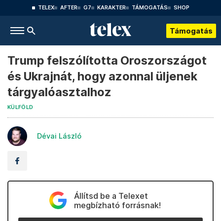
TELEX
AFTER
G7
KARAKTER
TÁMOGATÁS
SHOP
Támogatás
Trump felszólította Oroszországot
és Ukrajnát, hogy azonnal üljenek
tárgyalóasztalhoz
KÜLFÖLD
Dévai László
Állítsd be a Telexet
megbízható forrásnak!