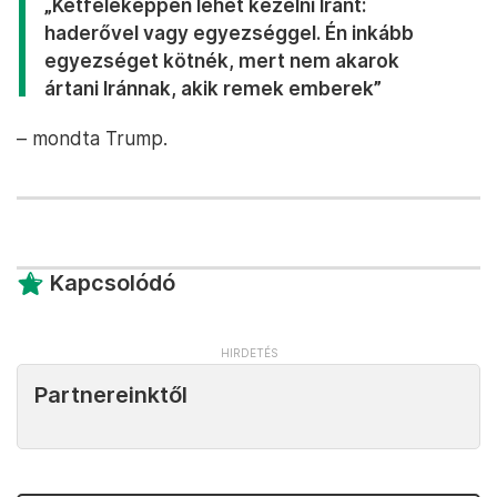
„Kétféleképpen lehet kezelni Iránt:
haderővel vagy egyezséggel. Én inkább
egyezséget kötnék, mert nem akarok
ártani Iránnak, akik remek emberek”
– mondta Trump.
Kapcsolódó
Partnereinktől