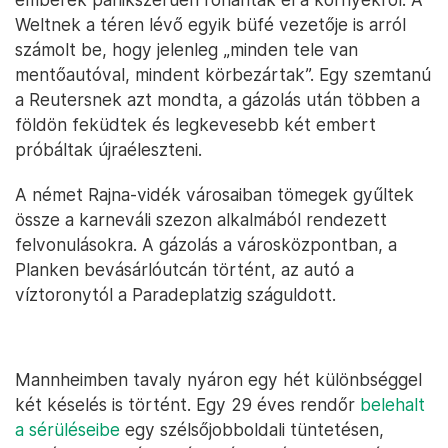
Weltnek a téren lévő egyik büfé vezetője is arról
számolt be, hogy jelenleg „minden tele van
mentőautóval, mindent körbezártak”. Egy szemtanú
a Reutersnek azt mondta, a gázolás után többen a
földön feküdtek és legkevesebb két embert
próbáltak újraéleszteni.
A német Rajna-vidék városaiban tömegek gyűltek
össze a karneváli szezon alkalmából rendezett
felvonulásokra. A gázolás a városközpontban, a
Planken bevásárlóutcán történt, az autó a
víztoronytól a Paradeplatzig száguldott.
Mannheimben tavaly nyáron egy hét különbséggel
két késelés is történt. Egy 29 éves rendőr
belehalt
a sérüléseibe
egy szélsőjobboldali tüntetésen,