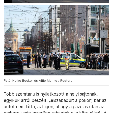
Fotó: Heiko Becker és Alfio Marino / Reuters
Több szemtanú is nyilatkozott a helyi sajtónak,
egyikük arról beszélt, „elszabadult a pokol”, bár az
autót nem látta, azt igen, ahogy a gázolás után az
emberek pánikszerűen rohantak el a környékről. A