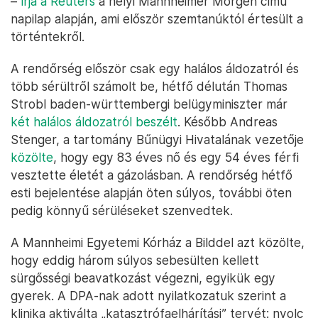
–
írja a Reuters
a helyi Mannheimer Morgen című
napilap alapján, ami először szemtanúktól értesült a
történtekről.
A rendőrség először csak egy halálos áldozatról és
több sérültről számolt be, hétfő délután Thomas
Strobl baden-württembergi belügyminiszter már
két halálos áldozatról beszélt
. Később Andreas
Stenger, a tartomány Bűnügyi Hivatalának vezetője
közölte
, hogy egy 83 éves nő és egy 54 éves férfi
vesztette életét a gázolásban. A rendőrség hétfő
esti bejelentése alapján öten súlyos, további öten
pedig könnyű sérüléseket szenvedtek.
A Mannheimi Egyetemi Kórház a Bilddel azt közölte,
hogy eddig három súlyos sebesülten kellett
sürgősségi beavatkozást végezni, egyikük egy
gyerek. A DPA-nak adott nyilatkozatuk szerint a
klinika aktiválta „katasztrófaelhárítási” tervét: nyolc