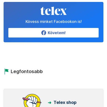
Kövess minket Facebookon is!
Követem!
Legfontosabb
Telex shop