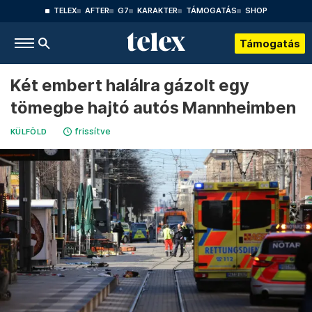
TELEX
AFTER
G7
KARAKTER
TÁMOGATÁS
SHOP
Támogatás
Két embert halálra gázolt egy
tömegbe hajtó autós Mannheimben
frissítve
KÜLFÖLD