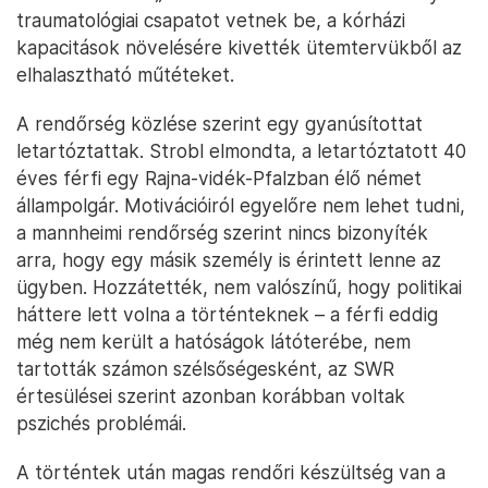
traumatológiai csapatot vetnek be, a kórházi
kapacitások növelésére kivették ütemtervükből az
elhalasztható műtéteket.
A rendőrség közlése szerint egy gyanúsítottat
letartóztattak. Strobl elmondta, a letartóztatott 40
éves férfi egy Rajna-vidék-Pfalzban élő német
állampolgár. Motivációiról egyelőre nem lehet tudni,
a mannheimi rendőrség szerint nincs bizonyíték
arra, hogy egy másik személy is érintett lenne az
ügyben. Hozzátették, nem valószínű, hogy politikai
háttere lett volna a történteknek – a férfi eddig
még nem került a hatóságok látóterébe, nem
tartották számon szélsőségesként, az SWR
értesülései szerint azonban korábban voltak
pszichés problémái.
A történtek után magas rendőri készültség van a