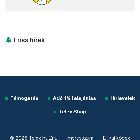
Friss hírek
Támogatás
Adó 1% felajánlás
Hírlevelek
Telex Shop
© 2026 Telex.hu Zrt.
Impresszum
Etikai kódex