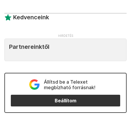
Kedvenceink
Partnereinktől
Állítsd be a Telexet
megbízható forrásnak!
Beállítom