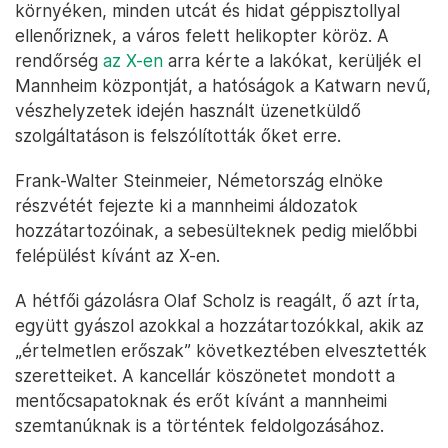
környéken, minden utcát és hidat géppisztollyal
ellenőriznek, a város felett helikopter köröz. A
rendőrség
az X-en
arra kérte a lakókat, kerüljék el
Mannheim központját, a hatóságok a Katwarn nevű,
vészhelyzetek idején használt üzenetküldő
szolgáltatáson is felszólították őket erre.
Frank-Walter Steinmeier, Németország elnöke
részvétét fejezte ki a mannheimi áldozatok
hozzátartozóinak, a sebesülteknek pedig mielőbbi
felépülést kívánt az X-en.
A hétfői gázolásra Olaf Scholz is reagált, ő azt írta,
együtt gyászol azokkal a hozzátartozókkal, akik az
„értelmetlen erőszak” következtében elvesztették
szeretteiket. A kancellár köszönetet mondott a
mentőcsapatoknak és erőt kívánt a mannheimi
szemtanúknak is a történtek feldolgozásához.