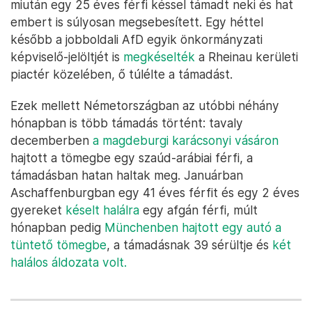
miután egy 25 éves férfi késsel támadt neki és hat
embert is súlyosan megsebesített. Egy héttel
később a jobboldali AfD egyik önkormányzati
képviselő-jelöltjét is
megkéselték
a Rheinau kerületi
piactér közelében, ő túlélte a támadást.
Ezek mellett Németországban az utóbbi néhány
hónapban is több támadás történt: tavaly
decemberben
a magdeburgi karácsonyi vásáron
hajtott a tömegbe egy szaúd-arábiai férfi, a
támadásban hatan haltak meg. Januárban
Aschaffenburgban egy 41 éves férfit és egy 2 éves
gyereket
késelt halálra
egy afgán férfi, múlt
hónapban pedig
Münchenben hajtott egy autó a
tüntető tömegbe
, a támadásnak 39 sérültje és
két
halálos áldozata volt.