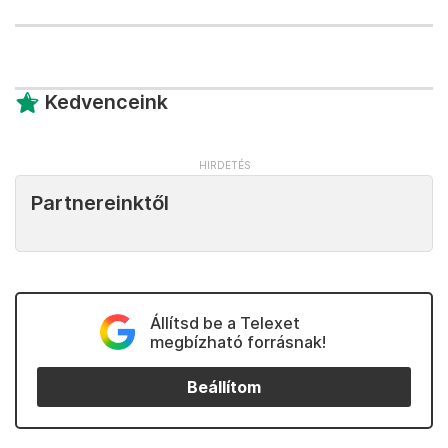
Kedvenceink
Partnereinktől
Állítsd be a Telexet
megbízható forrásnak!
Beállítom