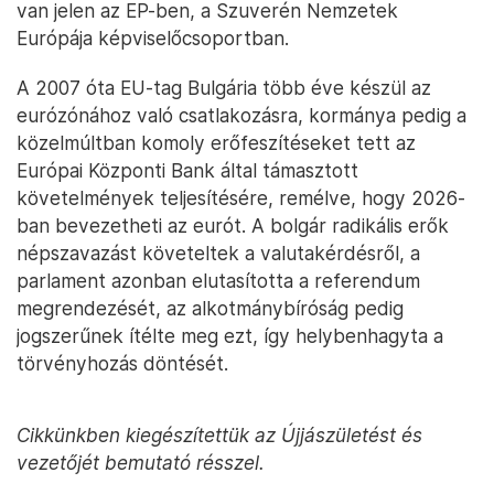
van jelen az EP-ben, a Szuverén Nemzetek
Európája képviselőcsoportban.
A 2007 óta EU-tag Bulgária több éve készül az
eurózónához való csatlakozásra, kormánya pedig a
közelmúltban komoly erőfeszítéseket tett az
Európai Központi Bank által támasztott
követelmények teljesítésére, remélve, hogy 2026-
ban bevezetheti az eurót. A bolgár radikális erők
népszavazást követeltek a valutakérdésről, a
parlament azonban elutasította a referendum
megrendezését, az alkotmánybíróság pedig
jogszerűnek ítélte meg ezt, így helybenhagyta a
törvényhozás döntését.
Cikkünkben kiegészítettük az Újjászületést és
vezetőjét bemutató résszel.