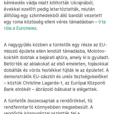
kémkedés vádja miatt kitiltották Ukrajnából,
évekkel ezelőtt pedig letartóztatták, miután
állítólag egy szkinhedekből álló bandát vezetett
egy roma közösség elleni véres támadásban –
írta
róla a Euronews
.
A nagygyűlés közben a tüntetők egy része az EU-
misszió épülete ellen lendült támadásba, Molotov-
koktélt dobtak a bejárati ajtóra, amely ki is gyulladt.
Betörték az ablakokat az első emeleten, tojásokkal
dobálták és vörös festékkel fújták le az épületet. A
demonstrálók EU-zászlót és uniós tisztségviselőket
– köztük Christine Lagarde-t, az Európai Központi
Bank elnökét – ábrázoló bábukat is elégettek.
A tüntetők összecsaptak a rendőrökkel, tíz
rendfenntartó könnyebben megsebesült. A
rendőrök könnygázzal oszlatták fel a