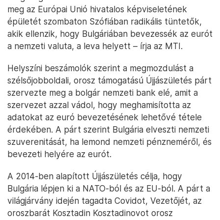
meg az Európai Unió hivatalos képviseletének
épületét szombaton Szófiában radikális tüntetők,
akik ellenzik, hogy Bulgáriában bevezessék az eurót
a nemzeti valuta, a leva helyett – írja az MTI.
Helyszíni beszámolók szerint a megmozdulást a
szélsőjobboldali, orosz támogatású Újjászületés párt
szervezte meg a bolgár nemzeti bank elé, amit a
szervezet azzal vádol, hogy meghamisította az
adatokat az euró bevezetésének lehetővé tétele
érdekében. A párt szerint Bulgária elveszti nemzeti
szuverenitását, ha lemond nemzeti pénzneméről, és
bevezeti helyére az eurót.
A 2014-ben alapított Újjászületés célja, hogy
Bulgária lépjen ki a NATO-ból és az EU-ból. A párt a
világjárvány idején tagadta Covidot, Vezetőjét, az
oroszbarát Kosztadin Kosztadinovot orosz