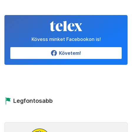
Kövess minket Facebookon is!
Követem!
Legfontosabb