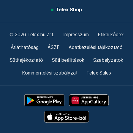
Telex Shop
© 2026 Telex.hu Zrt.
Impresszum
Etikai kódex
Átláthatóság
ÁSZF
Adatkezelési tájékoztató
Sütitájékoztató
Süti beállítások
Szabályzatok
Kommentelési szabályzat
Telex Sales