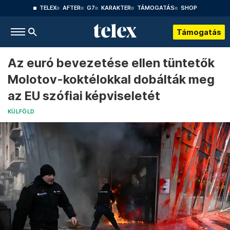
TELEX
AFTER
G7
KARAKTER
TÁMOGATÁS
SHOP
Támogatás
Az euró bevezetése ellen tüntetők
Molotov-koktélokkal dobálták meg
az EU szófiai képviseletét
KÜLFÖLD