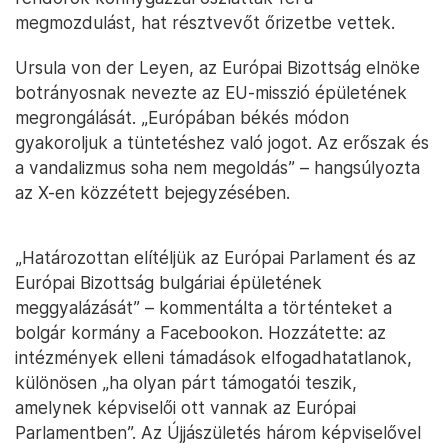
megmozdulást, hat résztvevőt őrizetbe vettek.
Ursula von der Leyen, az Európai Bizottság elnöke
botrányosnak nevezte az EU-misszió épületének
megrongálását. „Európában békés módon
gyakoroljuk a tüntetéshez való jogot. Az erőszak és
a vandalizmus soha nem megoldás” – hangsúlyozta
az X-en közzétett bejegyzésében.
„Határozottan elítéljük az Európai Parlament és az
Európai Bizottság bulgáriai épületének
meggyalázását” – kommentálta a történteket a
bolgár kormány a Facebookon. Hozzátette: az
intézmények elleni támadások elfogadhatatlanok,
különösen „ha olyan párt támogatói teszik,
amelynek képviselői ott vannak az Európai
Parlamentben”. Az Újjászületés három képviselővel