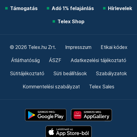
Támogatás
Adó 1% felajánlás
Hírlevelek
Telex Shop
© 2026 Telex.hu Zrt.
Impresszum
Etikai kódex
Átláthatóság
ÁSZF
Adatkezelési tájékoztató
Sütitájékoztató
Süti beállítások
Szabályzatok
Kommentelési szabályzat
Telex Sales