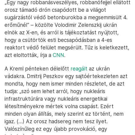
„Egy nagy robbanásveszélyes, robbanófejjel ellátott
orosz támadó drón csapódott be a világot
sugárzástól védő betonburokba a megsemmisült 4.
erőműnél” – közölte Volodimir Zelenszkij ukrán
elnök az X-en, és arról is tájékoztatást nyújtott,
hogy a csütörtök esti becsapódásban a 4-es
reaktort védő felület megsérült. Tűz is keletkezett,
azt eloltották, írja a
CNN
.
A Kreml pénteken délelőtt
reagált
az ukrán
vádakra. Dmitrij Peszkov egy sajtóértekezleten azt
mondta, hogy nem ismer minden részletet, de azt
tudja: „szó sem lehet arról, hogy nukleáris
infrastruktúrára vagy nukleáris energetikai
létesítményekre mértek volna csapást. Ezért
minden olyan állítás, mely szerint ez történt, nem
igaz. (…) Az orosz hadsereg nem tesz ilyet.
Valószínűleg ez egy újabb provokáció, egy