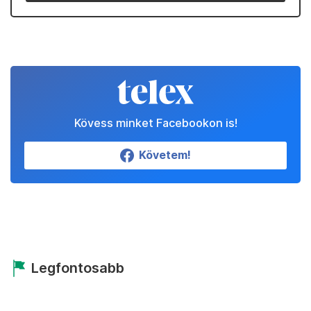
Kövess minket Facebookon is!
Követem!
Legfontosabb