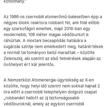
koholmány.”
Az 1986-os csernobili atomerőmű-balesetben épp a
négyes blokk reaktora robbant fel, ami fölé előbb
egy szarkofágot emeltek, majd 2016-ban egy
modernebb, 108 méter magas védőburkot is
ráhúztak. A mostani becsapódás hatására a
sugárzás szintje nem emelkedett meg, határértékek
a normál tartományon belül maradtak – közölte
Zelenszkij, aki szerint az első felmérések alapján az
óvóhelyet ért kár jelentős.
A Nemzetközi Atomenergia-ügynökség az X-en
közölte, hogy helyi idő szerint nem sokkal hajnali 2
óra előtt a csernobili telephelyen dolgozó csapat
„robbanást hallott az új biztonságosabb
védőburoknál, amely az egykori csernobili