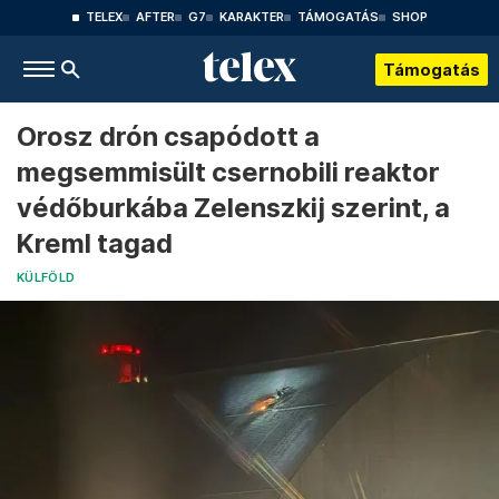
TELEX
AFTER
G7
KARAKTER
TÁMOGATÁS
SHOP
Támogatás
Orosz drón csapódott a
megsemmisült csernobili reaktor
védőburkába Zelenszkij szerint, a
Kreml tagad
KÜLFÖLD