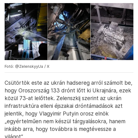
Fotó: @ZelenskyyUa / X
Csütörtök este az ukrán hadsereg arról számolt be,
hogy Oroszország 133 drónt lőtt ki Ukrajnára, ezek
közül 73-at lelőttek. Zelenszkij szerint az ukrán
infrastruktúra elleni éjszakai dróntámadások azt
jelentik, hogy Vlagyimir Putyin orosz elnök
„egyértelműen nem készül tárgyalásokra, hanem
inkább arra, hogy továbbra is megtévessze a
világot”.