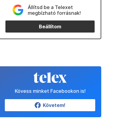
Állítsd be a Telexet
megbízható forrásnak!
Beállítom
Kövess minket Facebookon is!
Követem!