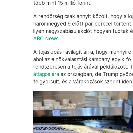
több mint 15 millió forint.
A rendőrség csak annyit közölt, hogy a lo
háromnegyed 9 előtt pár perccel történt
ilyen nagyszabású akciót hogyan tudtak és
ABC News.
A tojáslopás rávilágít arra, hogy mennyire
ahol az elnökválasztási kampány egyik fő 
rendszeresen a tojás árával példálózott. 
átlagos ára
az országban, de Trump győze
felgyorsult, és a várakozások szerint idé