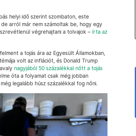
pás helyi idő szerint szombaton, este
, de arról már nem számoltak be, hogy egy
zrevétlenül végrehajtani a tolvajok –
írta az
 felment a tojás ára az Egyesült Államokban,
témája volt az inflációt, és Donald Trump
Tavaly
nagyjából 50 százalékkal nőtt a tojás
lme óta a folyamat csak még jobban
n még legalább húsz százalékkal fog nőni.