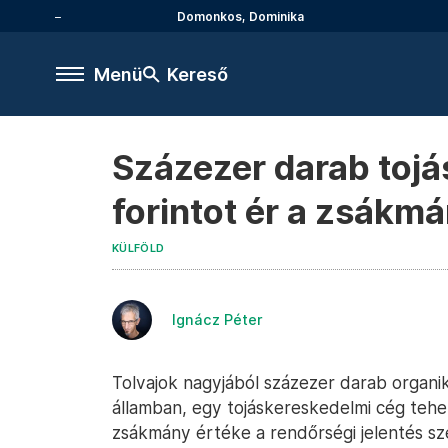
Domonkos, Dominika
Menü
Kereső
Százezer darab tojás
forintot ér a zsákm
KÜLFÖLD
Ignácz Péter
Tolvajok nagyjából százezer darab organik
államban, egy tojáskereskedelmi cég tehe
zsákmány értéke a rendőrségi jelentés sz