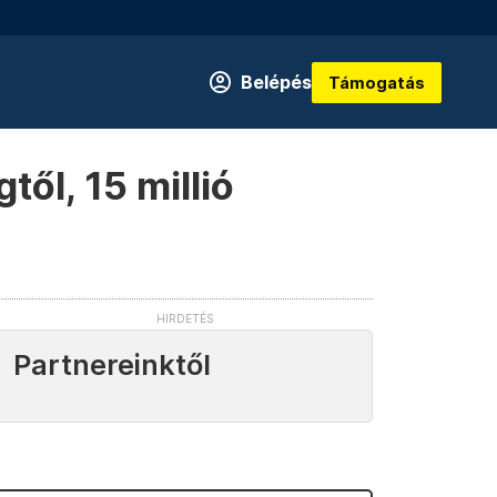
Belépés
Támogatás
től, 15 millió
Partnereinktől