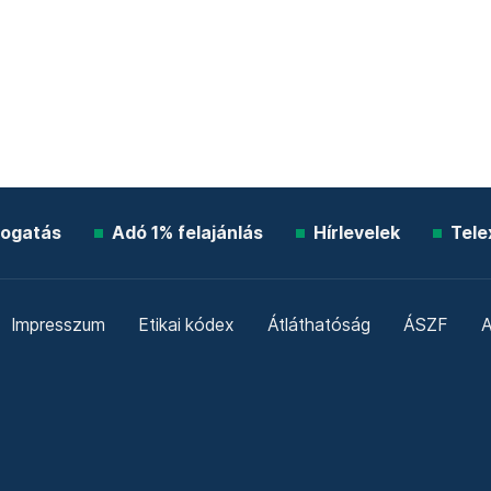
ogatás
Adó 1% felajánlás
Hírlevelek
Tele
Impresszum
Etikai kódex
Átláthatóság
ÁSZF
A
Süti beállítások
Szabályzatok
Kommentelési szabály