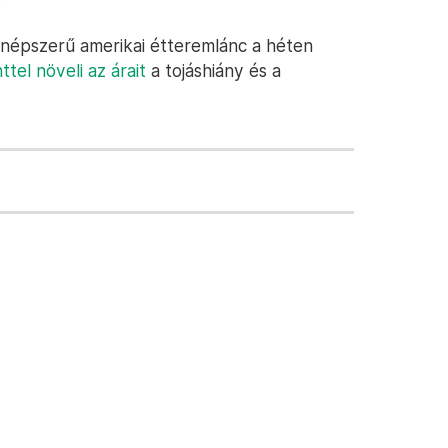
.
e népszerű amerikai étteremlánc a héten
tel növeli az árait
a tojáshiány és a