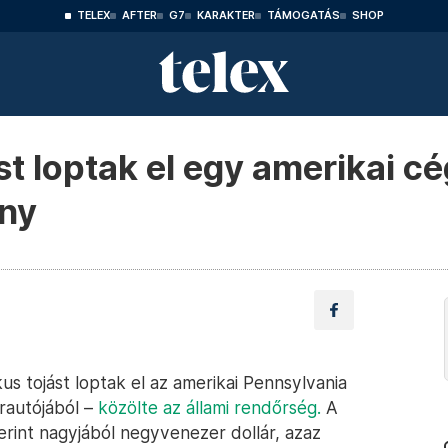
TELEX
AFTER
G7
KARAKTER
TÁMOGATÁS
SHOP
t loptak el egy amerikai cég
ány
us tojást loptak el az amerikai Pennsylvania
rautójából –
közölte az állami rendőrség.
A
erint nagyjából negyvenezer dollár, azaz