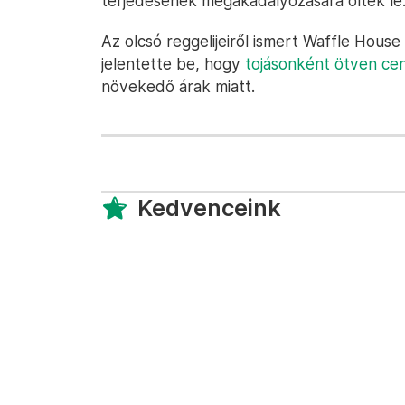
terjedésének megakadályozására öltek le
Az olcsó reggelijeiről ismert Waffle Hous
jelentette be, hogy
tojásonként ötven cent
növekedő árak miatt.
Kedvenceink