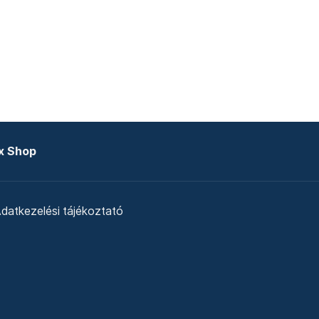
x Shop
datkezelési tájékoztató
zat
Telex Sales