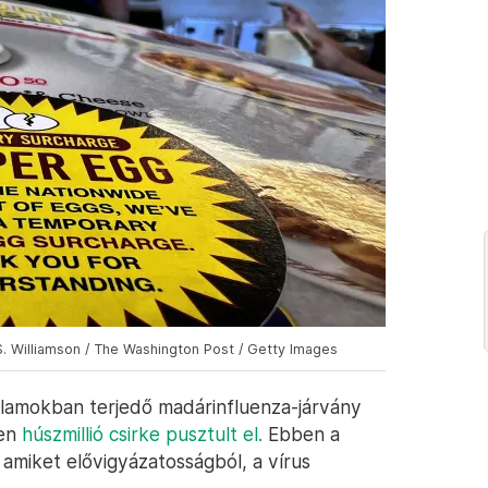
S. Williamson / The Washington Post / Getty Images
llamokban terjedő madárinfluenza-járvány
ben
húszmillió csirke pusztult el.
Ebben a
amiket elővigyázatosságból, a vírus