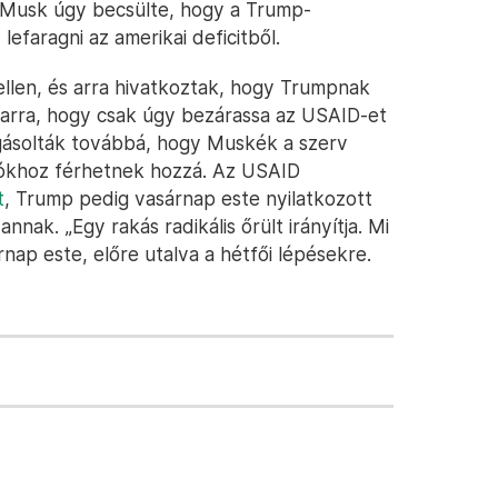
, Musk úgy becsülte, hogy a Trump-
lefaragni az amerikai deficitből.
ellen, és arra hivatkoztak, hogy Trumpnak
 arra, hogy csak úgy bezárassa az USAID-et
ogásolták továbbá, hogy Muskék a szerv
ciókhoz férhetnek hozzá. Az USAID
t
, Trump pedig vasárnap este nyilatkozott
nnak. „Egy rakás radikális őrült irányítja. Mi
ap este, előre utalva a hétfői lépésekre.