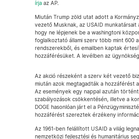
írja
az AP.
Miután Trump zöld utat adott a Kormányz
vezető Musknak, az USAID munkatársait a
hogy ne lépjenek be a washingtoni közpo
foglalkoztató állami szerv több mint 600 
rendszerekből, és emailben kaptak értesí
hozzáférésüket. A levélben az ügynökség
Az akció részeként a szerv két vezető biz
miután azok megtagadták a hozzáférést az 
Az események egy nappal azután történt
szabályozások csökkentésén, illetve a ko
DOGE hasonlóan járt el a Pénzügyminisztér
hozzáférést szereztek érzékeny informác
Az 1961-ben felállított USAID a világ leg
nemzetközi fejlesztési és humanitárius se