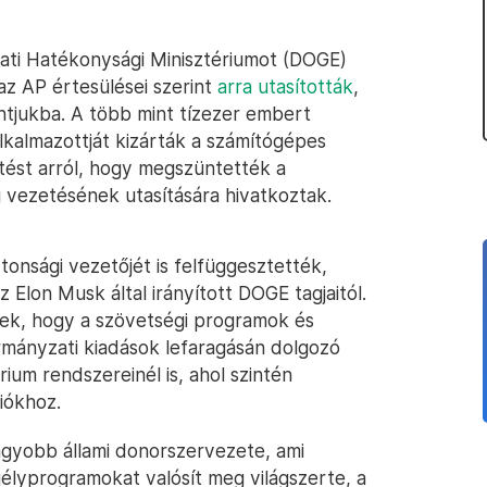
ati Hatékonysági Minisztériumot (DOGE)
z AP értesülései szerint
arra utasították
,
ntjukba. A több mint tízezer embert
alkalmazottját kizárták a számítógépes
tést arról, hogy megszüntették a
 vezetésének utasítására hivatkoztak.
tonsági vezetőjét is felfüggesztették,
Elon Musk által irányított DOGE tagjaitól.
ek, hogy a szövetségi programok és
rmányzati kiadások lefaragásán dolgozó
ium rendszereinél is, ahol szintén
iókhoz.
nagyobb állami donorszervezete, ami
gélyprogramokat valósít meg világszerte, a