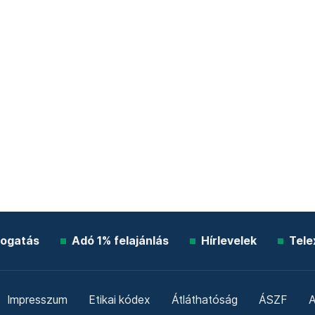
ogatás
Adó 1% felajánlás
Hírlevelek
Tele
Impresszum
Etikai kódex
Átláthatóság
ÁSZF
A