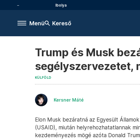
Ibolya
Menü
Kereső
Trump és Musk bezá
segélyszervezetet, m
KÜLFÖLD
Kersner Máté
Elon Musk bezáratná az Egyesült Államok
(USAID), miután helyrehozhatatlannak mi
kezdeményezés mögé azóta Donald Trump 