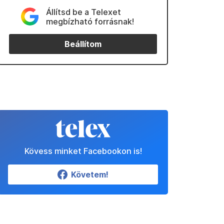
Állítsd be a Telexet
megbízható forrásnak!
Beállítom
Kövess minket Facebookon is!
Követem!