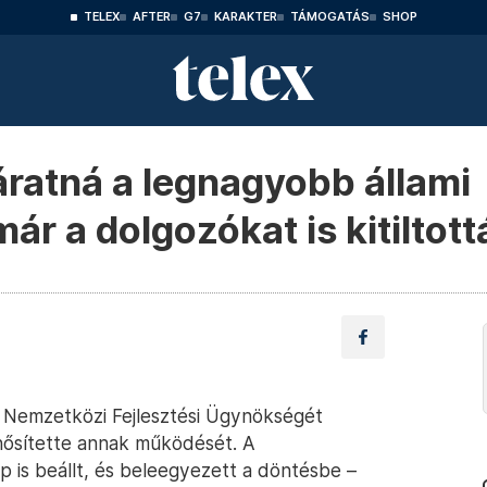
TELEX
AFTER
G7
KARAKTER
TÁMOGATÁS
SHOP
ratná a legnagyobb állami
ár a dolgozókat is kitiltott
 Nemzetközi Fejlesztési Ügynökségét
nősítette annak működését. A
is beállt, és beleegyezett a döntésbe –