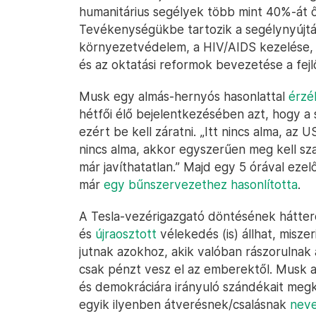
humanitárius segélyek több mint 40%-át ő
Tevékenységükbe tartozik a segélynyújtás
környezetvédelem, a HIV/AIDS kezelése, a 
és az oktatási reformok bevezetése a fej
Musk egy almás-hernyós hasonlattal
érzé
hétfői élő bejelentkezésében azt, hogy a
ezért be kell záratni. „Itt nincs alma, az 
nincs alma, akkor egyszerűen meg kell sza
már javíthatatlan.” Majd egy 5 órával ez
már
egy bűnszervezethez hasonlította
.
A Tesla-vezérigazgató döntésének hátter
és
újraosztott
vélekedés (is) állhat, misze
jutnak azokhoz, akik valóban rászorulnak 
csak pénzt vesz el az emberektől. Musk 
és demokráciára irányuló szándékait megké
egyik ilyenben átverésnek/csalásnak
nev