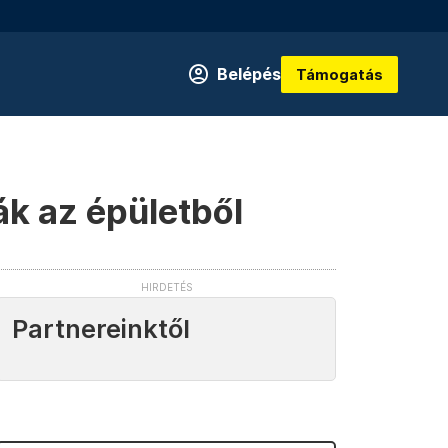
Belépés
Támogatás
ák az épületből
Partnereinktől