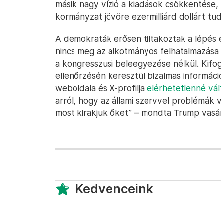
másik nagy vízió a kiadások csökkentése
kormányzat jövőre ezermilliárd dollárt tud 
A demokraták erősen tiltakoztak a lépés 
nincs meg az alkotmányos felhatalmazása
a kongresszusi beleegyezése nélkül. Kif
ellenőrzésén keresztül bizalmas informá
weboldala és X-profilja
elérhetetlenné vál
arról, hogy az állami szervvel problémák va
most kirakjuk őket” – mondta Trump vasárn
Kedvenceink