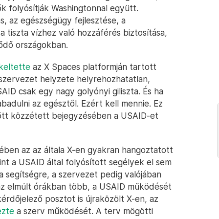
k folyósítják Washingtonnal együtt.
, az egészségügy fejlesztése, a
tiszta vízhez való hozzáférés biztosítása,
lődő országokban.
keltette
az X Spaces platformján tartott
 szervezet helyzete helyrehozhatatlan,
USAID csak egy nagy golyónyi giliszta. És ha
badulni az egésztől. Ezért kell mennie. Ez
előtt közzétett bejegyzésében a USAID-et
ében az az általa X-en gyakran hangoztatott
rint a USAID által folyósított segélyek el sem
a segítségre, a szervezet pedig valójában
az elmúlt órákban több, a USAID működését
rdőjelező posztot is újraközölt X-en, az
ezte
a szerv működését. A terv mögötti