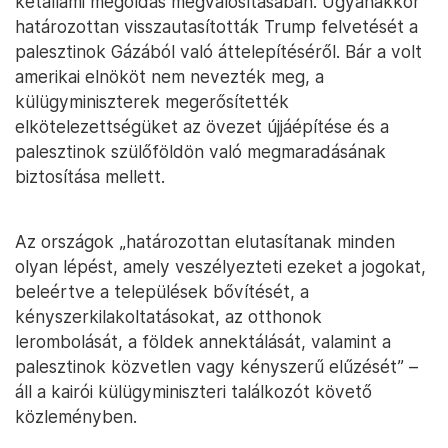
kétállami megoldás megvalósításában. Ugyanakkor
határozottan visszautasították Trump felvetését a
palesztinok Gázából való áttelepítéséről. Bár a volt
amerikai elnököt nem nevezték meg, a
külügyminiszterek megerősítették
elkötelezettségüket az övezet újjáépítése és a
palesztinok szülőföldön való megmaradásának
biztosítása mellett.
Az országok „határozottan elutasítanak minden
olyan lépést, amely veszélyezteti ezeket a jogokat,
beleértve a települések bővítését, a
kényszerkilakoltatásokat, az otthonok
lerombolását, a földek annektálását, valamint a
palesztinok közvetlen vagy kényszerű elűzését” –
áll a kairói külügyminiszteri találkozót követő
közleményben.