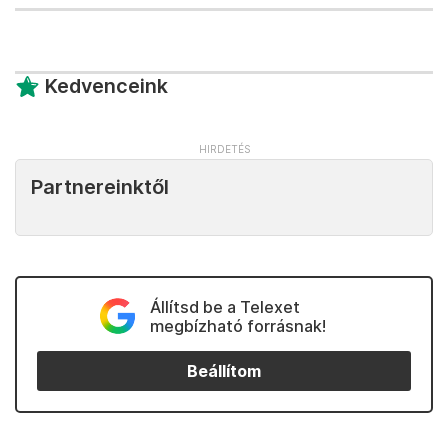
Kedvenceink
Partnereinktől
Állítsd be a Telexet
megbízható forrásnak!
Beállítom