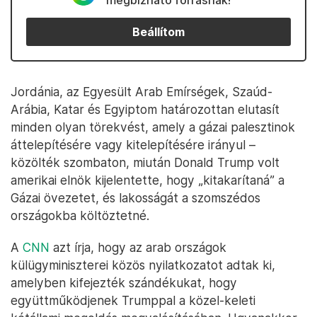
megbízható forrásnak!
Beállítom
Jordánia, az Egyesült Arab Emírségek, Szaúd-
Arábia, Katar és Egyiptom határozottan elutasít
minden olyan törekvést, amely a gázai palesztinok
áttelepítésére vagy kitelepítésére irányul –
közölték szombaton, miután Donald Trump volt
amerikai elnök kijelentette, hogy „kitakarítaná” a
Gázai övezetet, és lakosságát a szomszédos
országokba költöztetné.
A
CNN
azt írja, hogy az arab országok
külügyminiszterei közös nyilatkozatot adtak ki,
amelyben kifejezték szándékukat, hogy
együttműködjenek Trumppal a közel-keleti