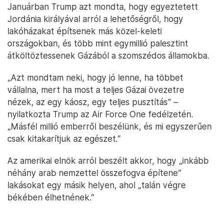
Januárban Trump azt mondta, hogy egyeztetett
Jordánia királyával arról a lehetőségről, hogy
lakóházakat építsenek más közel-keleti
országokban, és több mint egymillió palesztint
átköltöztessenek Gázából a szomszédos államokba.
„Azt mondtam neki, hogy jó lenne, ha többet
vállalna, mert ha most a teljes Gázai övezetre
nézek, az egy káosz, egy teljes pusztítás” –
nyilatkozta Trump az Air Force One fedélzetén.
„Másfél millió emberről beszélünk, és mi egyszerűen
csak kitakarítjuk az egészet.”
Az amerikai elnök arról beszélt akkor, hogy „inkább
néhány arab nemzettel összefogva építene”
lakásokat egy másik helyen, ahol „talán végre
békében élhetnének.”