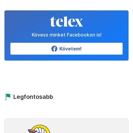
Kövess minket Facebookon is!
Követem!
Legfontosabb