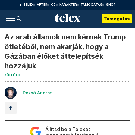
TELEX
AFTER
G7
KARAKTER
TÁMOGATÁS
SHOP
Támogatás
Az arab államok nem kérnek Trump
ötletéből, nem akarják, hogy a
Gázában élőket áttelepítsék
hozzájuk
KÜLFÖLD
Dezső András
Állítsd be a Telexet