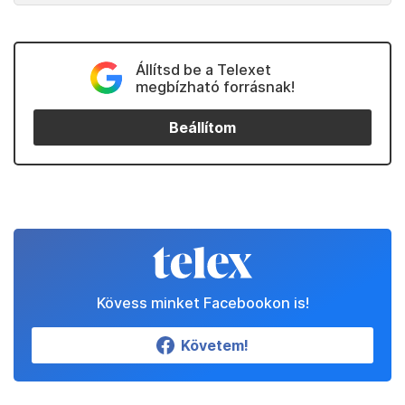
Állítsd be a Telexet
megbízható forrásnak!
Beállítom
Kövess minket Facebookon is!
Követem!