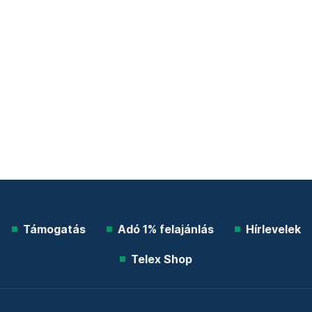
Támogatás
Adó 1% felajánlás
Hírlevelek
Telex Shop