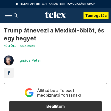
TELEX
AFTER
G7
KARAKTER
TÁMOGATÁS
SHOP
Támogatás
Trump átnevezi a Mexikói-öblöt, és
egy hegyet
KÜLFÖLD
USA 2024
Ignácz Péter
Állítsd be a Telexet
megbízható forrásnak!
Beállítom