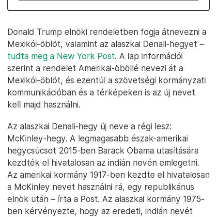
Donald Trump elnöki rendeletben fogja átnevezni a
Mexikói-öblöt, valamint az alaszkai Denali-hegyet –
tudta meg a New York Post
. A lap információi
szerint a rendelet Amerikai-öböllé nevezi át a
Mexikói-öblöt, és ezentúl a szövetségi kormányzati
kommunikációban és a térképeken is az új nevet
kell majd használni.
Az alaszkai Denali-hegy új neve a régi lesz:
McKinley-hegy. A legmagasabb észak-amerikai
hegycsúcsot 2015-ben Barack Obama utasítására
kezdték el hivatalosan az indián nevén emlegetni.
Az amerikai kormány 1917-ben kezdte el hivatalosan
a McKinley nevet használni rá, egy republikánus
elnök után – írta a Post. Az alaszkai kormány 1975-
ben kérvényezte, hogy az eredeti, indián nevét