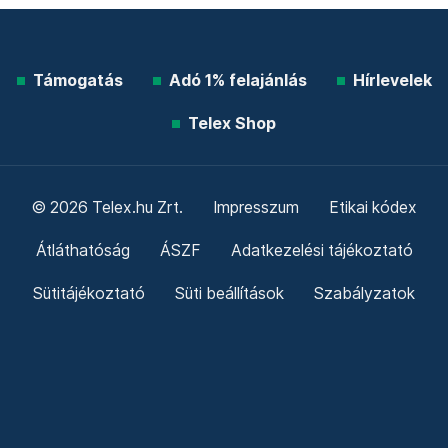
Támogatás
Adó 1% felajánlás
Hírlevelek
Telex Shop
© 2026 Telex.hu Zrt.
Impresszum
Etikai kódex
Átláthatóság
ÁSZF
Adatkezelési tájékoztató
Sütitájékoztató
Süti beállítások
Szabályzatok
Kommentelési szabályzat
Telex Sales