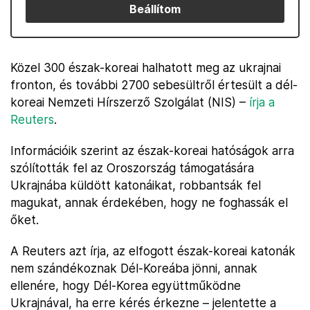
Beállítom
Közel 300 észak-koreai halhatott meg az ukrajnai
fronton, és további 2700 sebesültről értesült a dél-
koreai Nemzeti Hírszerző Szolgálat (NIS) –
írja a
Reuters
.
Információik szerint az észak-koreai hatóságok arra
szólították fel az Oroszország támogatására
Ukrajnába küldött katonáikat, robbantsák fel
magukat, annak érdekében, hogy ne foghassák el
őket.
A Reuters azt írja, az elfogott észak-koreai katonák
nem szándékoznak Dél-Koreába jönni, annak
ellenére, hogy Dél-Korea együttműködne
Ukrajnával, ha erre kérés érkezne – jelentette a