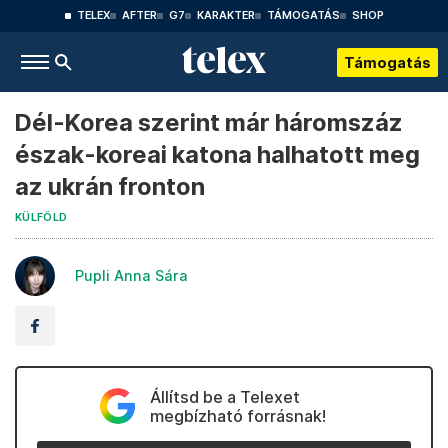
TELEX
AFTER
G7
KARAKTER
TÁMOGATÁS
SHOP
Támogatás
Dél-Korea szerint már háromszáz
észak-koreai katona halhatott meg
az ukrán fronton
KÜLFÖLD
Pupli Anna Sára
Állítsd be a Telexet
megbízható forrásnak!