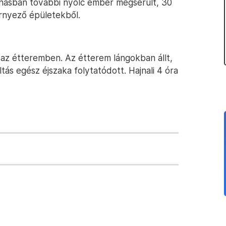
násban további nyolc ember megsérült, 30
rnyező épületekből.
 az étteremben. Az étterem lángokban állt,
ltás egész éjszaka folytatódott. Hajnali 4 óra