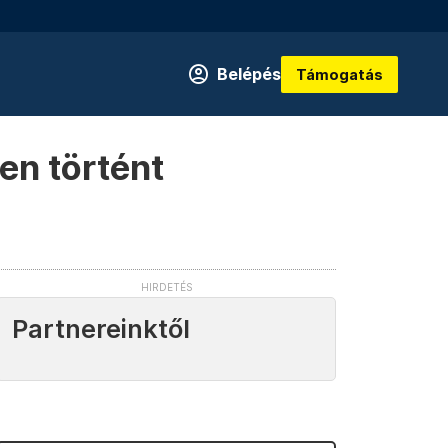
Belépés
Támogatás
n történt
Partnereinktől