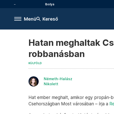
Ibolya
Menü
Kereső
Hatan meghaltak Cs
robbanásban
KÜLFÖLD
Németh-Halász
Nikolett
Hat ember meghalt, amikor egy propán-b
Csehországban Most városában – írja a
Re