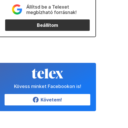
Állítsd be a Telexet
megbízható forrásnak!
Beállítom
Kövess minket Facebookon is!
Követem!