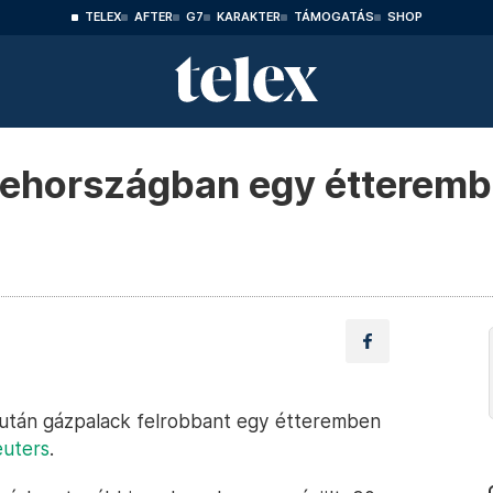
TELEX
AFTER
G7
KARAKTER
TÁMOGATÁS
SHOP
ehországban egy étterembe
után gázpalack felrobbant egy étteremben
uters
.