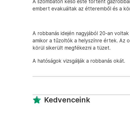
A szombaton késő este történt gázrobba
embert evakuáltak az étteremből és a kö
A robbanás idején nagyjából 20-an voltak
amikor a tűzoltók a helyszínre értek. Az o
körül sikerült megfékezni a tüzet.
A hatóságok vizsgálják a robbanás okát.
Kedvenceink