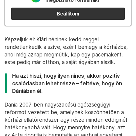
megbízható forrásnak!
Beállítom
Képzeljük el: Klári néninek kedd reggel
rendetlenkedik a szíve, ezért bemegy a kórházba,
ahol még aznap megműtik, kap egy pacemakert,
este pedig már otthon, a saját ágyában alszik.
Ha azt hiszi, hogy ilyen nincs, akkor pozitív
csalódásban lehet része – feltéve, hogy ön
Dániában él.
Dánia 2007-ben nagyszabású egészségügyi
reformot vezetett be, amelynek köszönhetően a
kórházi ellátórendszer egy része minden eddiginél
hatékonyabbá vált. Hogy mennyire hatékony, azt
az Arte riportja is bemutatja az aarhusi egyetemi