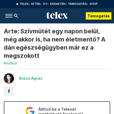
TELEX
AFTER
G7
KARAKTER
TÁMOGATÁS
SHOP
Támogatás
Arte: Szívműtét egy napon belül,
még akkor is, ha nem életmentő? A
dán egészségügyben már ez a
megszokott
KÜLFÖLD
Bozsó Ágnes
Állítsd be a Telexet