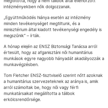
megtiltotta, hogy a nem tálibok által ellenőrzött
intézményekben nők dolgozzanak.
„Együttműködés hiánya esetén az intézmény
minden tevékenységet megtiltunk, és a
minisztérium által kiadott tevékenységi engedély is
megszűnik” – írták.
A hónap elején az ENSZ Biztonsági Tanácsa arról
értesült, hogy az afganisztáni női humanitárius
munkások egyre nagyobb hányadát akadályozzák a
munkavégzésben.
Tom Fletcher ENSZ-tisztviselő szerint nőtt azoknak
a humanitárius szervezeteknek az aránya is, amik
arról számoltak be, hogy női vagy férfi
munkatársaikat megállította a tálibok
erkölcsrendőrsége.