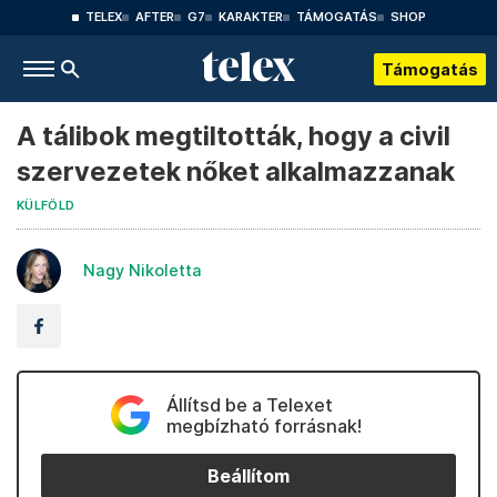
TELEX
AFTER
G7
KARAKTER
TÁMOGATÁS
SHOP
Támogatás
A tálibok megtiltották, hogy a civil
szervezetek nőket alkalmazzanak
KÜLFÖLD
Nagy Nikoletta
Állítsd be a Telexet
megbízható forrásnak!
Beállítom