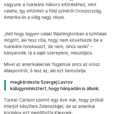
vagyunk a nukleáris háború kitöréséhez, mint
valaha, így eltűnhet a föld színéről Oroszország,
Amerika és a világ nagy része.
„Kell hogy legyen valaki Washingtonban a színfalak
mögött, aki tesz róla, hogy nem következik be a
nukleáris holokauszt, de nem, nincs senki” –
kanyarodik rá a saját szerepére, missziójára.
Mivel az amerikaiaknak fogalmuk sincs az orosz
álláspontról, ő lesz az, aki ezt bemutatja:
megkérdezte Szergej Lavrov
külügyminisztert, hogy hányadán is állunk.
Tucker Carlson szerint egy éve már, hogy próbál
interjút készíteni Zelenszkijjel, de az amerikai
kormány ezt megtiltotta Kijevnek.