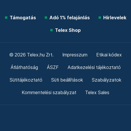
Támogatás
Adó 1% felajánlás
Hírlevelek
Telex Shop
© 2026 Telex.hu Zrt.
Impresszum
Etikai kódex
Átláthatóság
ÁSZF
Adatkezelési tájékoztató
Sütitájékoztató
Süti beállítások
Szabályzatok
Kommentelési szabályzat
Telex Sales