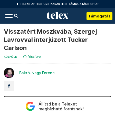
TELEX
AFTER
G7
KARAKTER
TÁMOGATÁS
SHOP
Támogatás
Visszatért Moszkvába, Szergej
Lavrovval interjúzott Tucker
Carlson
frissítve
KÜLFÖLD
Bakró-Nagy Ferenc
Állítsd be a Telexet
megbízható forrásnak!