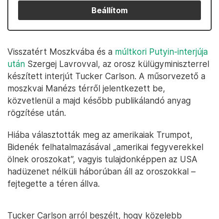
Beállítom
Visszatért Moszkvába és a
múltkori Putyin-interjúja
után
Szergej Lavrovval, az orosz külügyminiszterrel
készített interjút Tucker Carlson. A műsorvezető a
moszkvai Manézs térről jelentkezett be,
közvetlenül a majd később publikálandó anyag
rögzítése után.
Hiába választották meg az amerikaiak Trumpot,
Bidenék felhatalmazásával „amerikai fegyverekkel
ölnek oroszokat”, vagyis tulajdonképpen az USA
hadüzenet nélküli háborúban áll az oroszokkal –
fejtegette a téren állva.
Tucker Carlson arról beszélt, hogy közelebb