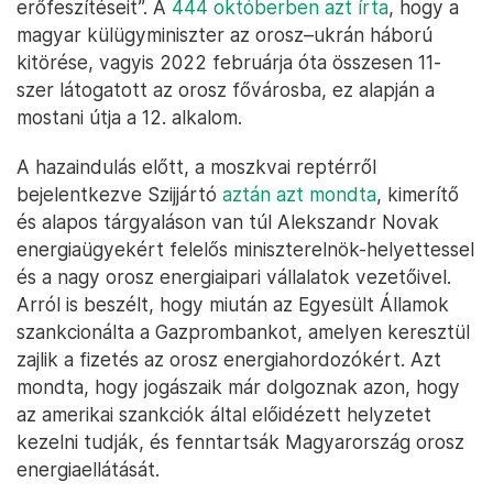
erőfeszítéseit”. A
444 októberben azt írta
, hogy a
magyar külügyminiszter az orosz–ukrán háború
kitörése, vagyis 2022 februárja óta összesen 11-
szer látogatott az orosz fővárosba, ez alapján a
mostani útja a 12. alkalom.
A hazaindulás előtt, a moszkvai reptérről
bejelentkezve Szijjártó
aztán azt mondta
, kimerítő
és alapos tárgyaláson van túl Alekszandr Novak
energiaügyekért felelős miniszterelnök-helyettessel
és a nagy orosz energiaipari vállalatok vezetőivel.
Arról is beszélt, hogy miután az Egyesült Államok
szankcionálta a Gazprombankot, amelyen keresztül
zajlik a fizetés az orosz energiahordozókért. Azt
mondta, hogy jogászaik már dolgoznak azon, hogy
az amerikai szankciók által előidézett helyzetet
kezelni tudják, és fenntartsák Magyarország orosz
energiaellátását.