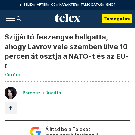
TELEX
AFTER
G7
KARAKTER
TÁMOGATÁS
SHOP
Támogatás
Szijjártó feszengve hallgatta,
ahogy Lavrov vele szemben ülve 10
percen át osztja a NATO-t és az EU-
t
KÜLFÖLD
Barnóczki Brigitta
Állítsd be a Telexet