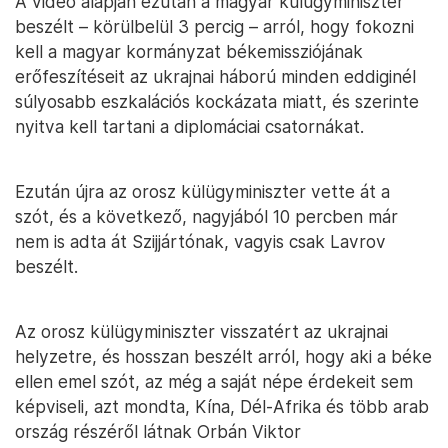
A videó alapján ezután a magyar külügyminiszter
beszélt – körülbelül 3 percig – arról, hogy fokozni
kell a magyar kormányzat békemissziójának
erőfeszítéseit az ukrajnai háború minden eddiginél
súlyosabb eszkalációs kockázata miatt, és szerinte
nyitva kell tartani a diplomáciai csatornákat.
Ezután újra az orosz külügyminiszter vette át a
szót, és a következő, nagyjából 10 percben már
nem is adta át Szijjártónak, vagyis csak Lavrov
beszélt.
Az orosz külügyminiszter visszatért az ukrajnai
helyzetre, és hosszan beszélt arról, hogy aki a béke
ellen emel szót, az még a saját népe érdekeit sem
képviseli, azt mondta, Kína, Dél-Afrika és több arab
ország részéről látnak Orbán Viktor