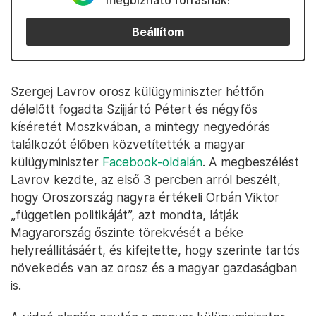
megbízható forrásnak!
Beállítom
Szergej Lavrov orosz külügyminiszter hétfőn
délelőtt fogadta Szijjártó Pétert és négyfős
kíséretét Moszkvában, a mintegy negyedórás
találkozót élőben közvetítették a magyar
külügyminiszter
Facebook-oldalán
. A megbeszélést
Lavrov kezdte, az első 3 percben arról beszélt,
hogy Oroszország nagyra értékeli Orbán Viktor
„független politikáját”, azt mondta, látják
Magyarország őszinte törekvését a béke
helyreállításáért, és kifejtette, hogy szerinte tartós
növekedés van az orosz és a magyar gazdaságban
is.