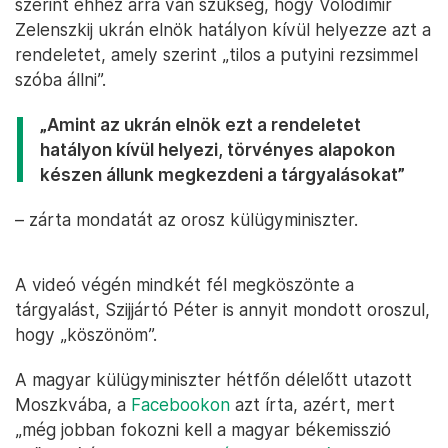
szerint ehhez arra van szükség, hogy Volodimir
Zelenszkij ukrán elnök hatályon kívül helyezze azt a
rendeletet, amely szerint „tilos a putyini rezsimmel
szóba állni”.
„Amint az ukrán elnök ezt a rendeletet
hatályon kívül helyezi, törvényes alapokon
készen állunk megkezdeni a tárgyalásokat”
– zárta mondatát az orosz külügyminiszter.
A videó végén mindkét fél megköszönte a
tárgyalást, Szijjártó Péter is annyit mondott oroszul,
hogy „köszönöm”.
A magyar külügyminiszter hétfőn délelőtt utazott
Moszkvába, a
Facebookon
azt írta, azért, mert
„még jobban fokozni kell a magyar békemisszió