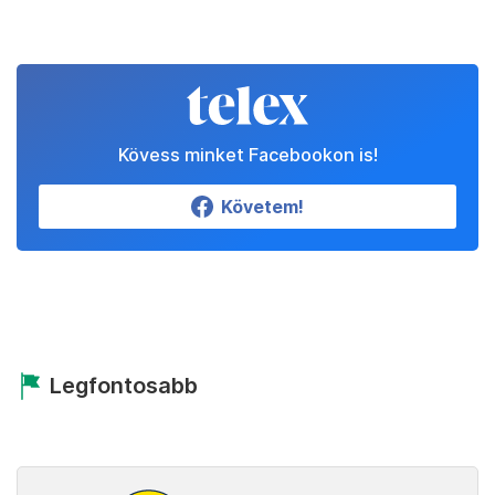
Kövess minket Facebookon is!
Követem!
Legfontosabb