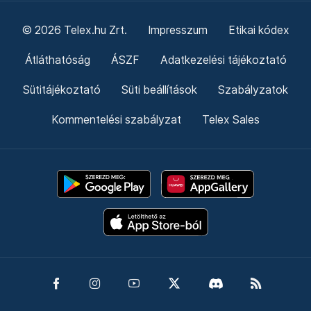
© 2026 Telex.hu Zrt.
Impresszum
Etikai kódex
Átláthatóság
ÁSZF
Adatkezelési tájékoztató
Sütitájékoztató
Süti beállítások
Szabályzatok
Kommentelési szabályzat
Telex Sales