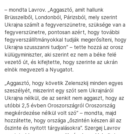
– mondta Lavrov. „Aggasztó, amit hallunk
Brüsszelből, Londonból, Párizsból, mely szerint
Ukrajna számít a fegyverszünetre, szüksége van a
fegyverszünetre, pontosan azért, hogy további
fegyverszállítmányokkal tudják megerősíteni, hogy
Ukrajna szusszanni tudjon” – tette hozzá az orosz
külügyminiszter, aki szerint ez nem a béke felé
vezető út, és kifejtette, hogy szerinte az ukrán
elnök megvezeti a Nyugatot.
„Aggasztó, hogy követik Zelenszkij minden egyes
szeszélyét, miszerint egy szót sem Ukrajnáról
Ukrajna nélkül, de az senkit nem aggaszt, hogy az
utóbbi 2,5 évben Oroszországról Oroszország
megkérdezése nélkül volt szó” – mondta, majd
hozzátette, hogy országa „őszintén készen áll az
őszinte és nyitott tárgyalásokra”. Szergej Lavrov