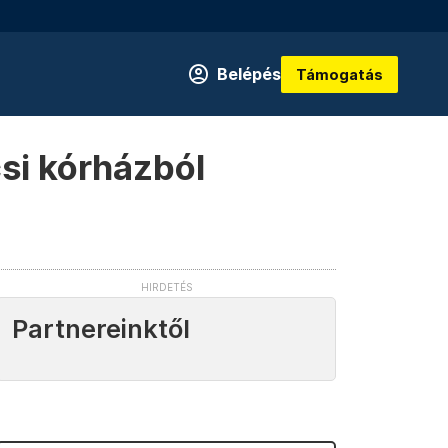
Belépés
Támogatás
si kórházból
Partnereinktől