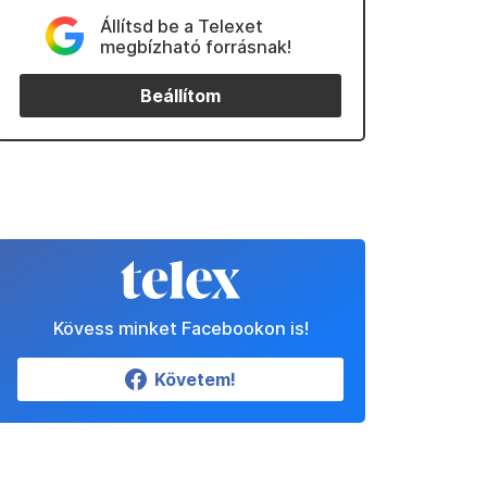
Állítsd be a Telexet
megbízható forrásnak!
Beállítom
Kövess minket Facebookon is!
Követem!