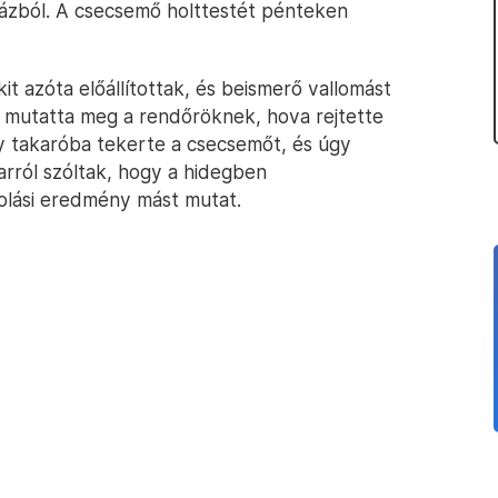
ázból. A csecsemő holttestét pénteken
it azóta előállítottak, és beismerő vallomást
nő mutatta meg a rendőröknek, hova rejtette
 takaróba tekerte a csecsemőt, és úgy
arról szóltak, hogy a hidegben
olási eredmény mást mutat.