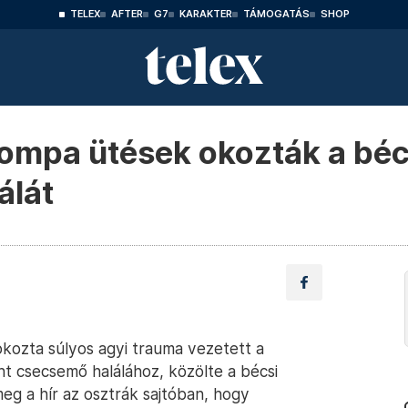
TELEX
AFTER
G7
KARAKTER
TÁMOGATÁS
SHOP
tompa ütések okozták a béc
álát
okozta súlyos agyi trauma vezetett a
tűnt csecsemő halálához, közölte a bécsi
eg a hír az osztrák sajtóban, hogy