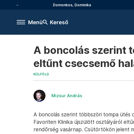
Domonkos, Dominika
Menü
Kereső
A boncolás szerint 
eltűnt csecsemő hal
KÜLFÖLD
Mizsur András
A boncolás szerint többszöri tompa ütés 
Favoriten Klinika újszülött osztályáról el
rendőrség vasárnap. Csütörtökön jelent m