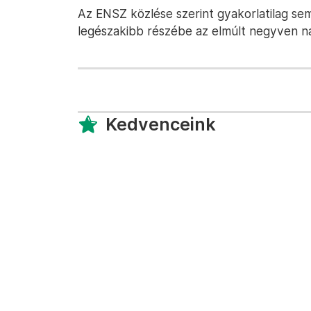
Az ENSZ közlése szerint gyakorlatilag se
legészakibb részébe az elmúlt negyven n
Kedvenceink