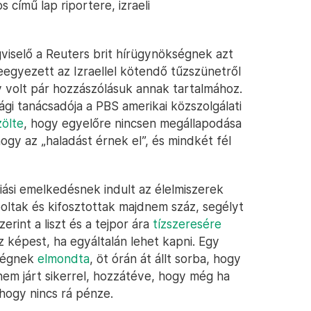
 című lap riportere, izraeli
viselő a Reuters brit hírügynökségnek azt
eegyezett az Izraellel kötendő tűzszünetről
y volt pár hozzászólásuk annak tartalmához.
gi tanácsadója a PBS amerikai közszolgálati
ölte
, hogy egyelőre nincsen megállapodása
ogy az „haladást érnek el”, és mindkét fél
ási emelkedésnek indult az élelmiszerek
oltak és kifosztottak majdnem száz, segélyt
erint a liszt és a tejpor ára
tízszeresére
z képest, ha egyáltalán lehet kapni. Egy
kségnek
elmondta
, öt órán át állt sorba, hogy
em járt sikerrel, hozzátéve, hogy még ha
 hogy nincs rá pénze.