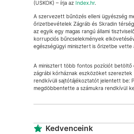
(USKOK) – írja az
Index.hr
.
A szervezett bűnözés elleni ügyészség m
őrizetbevételek Zágráb és Skradin térség
az egyik egy magas rangú állami tisztvise
korrupciós bűncselekmények elkövetéséve
egészségügyi minisztert is őrizetbe vette
A minisztert több fontos pozíciót betöltő
zágrábi kórháznak eszközöket szereztek 
rendkívüli sajtótájékoztatót jelentett be:
megdöbbentette a számukra rendkívül kel
Kedvenceink