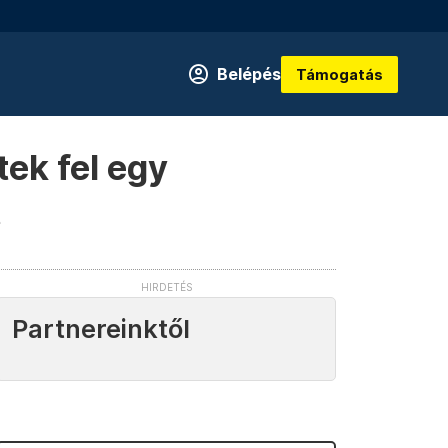
Belépés
Támogatás
ek fel egy
t
Partnereinktől