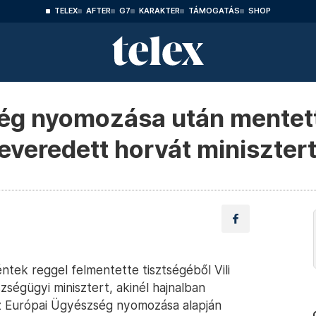
TELEX
AFTER
G7
KARAKTER
TÁMOGATÁS
SHOP
ég nyomozása után mentett
veredett horvát miniszter
ntek reggel felmentette tisztségéből Vili
égügyi minisztert, akinél hajnalban
az Európai Ügyészség nyomozása alapján