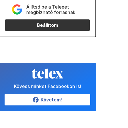
Állítsd be a Telexet
megbízható forrásnak!
Beállítom
Kövess minket Facebookon is!
Követem!