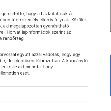
egerősítette, hogy a házkutatások és
ében több személy ellen is folynak. Közülük
lő, aki megalapozottan gyanúsítható
l. Horvát lapinformációk szerint az
 a rendőrség.
 orvossal együtt azzal vádolják, hogy egy
be, de jelentősen túlárazottan. A kormányfő
 Plenković azt mondta, hogy
lemetlen eset.