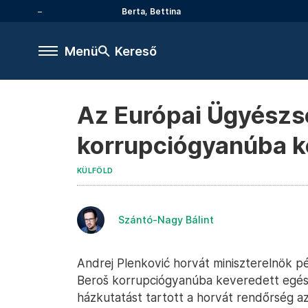
Berta, Bettina
Menü
Kereső
Az Európai Ügyészs
korrupciógyanúba ke
KÜLFÖLD
Szántó-Nagy Bálint
Andrej Plenković horvát miniszterelnök pé
Beroš korrupciógyanúba keveredett egészs
házkutatást tartott a horvát rendőrség 