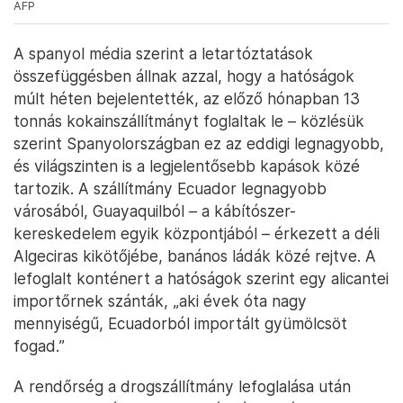
AFP
A spanyol média szerint a letartóztatások
összefüggésben állnak azzal, hogy a hatóságok
múlt héten bejelentették, az előző hónapban 13
tonnás kokainszállítmányt foglaltak le – közlésük
szerint Spanyolországban ez az eddigi legnagyobb,
és világszinten is a legjelentősebb kapások közé
tartozik. A szállítmány Ecuador legnagyobb
városából, Guayaquilból – a kábítószer-
kereskedelem egyik központjából – érkezett a déli
Algeciras kikötőjébe, banános ládák közé rejtve. A
lefoglalt konténert a hatóságok szerint egy alicantei
importőrnek szánták, „aki évek óta nagy
mennyiségű, Ecuadorból importált gyümölcsöt
fogad.”
A rendőrség a drogszállítmány lefoglalása után