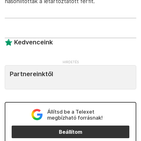
hasonlították a letartóztatott férfit.
Kedvenceink
Partnereinktől
Állítsd be a Telexet
megbízható forrásnak!
Beállítom