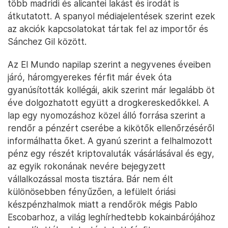
több madridi és alicantei lakást és irodát is
átkutatott. A spanyol médiajelentések szerint ezek
az akciók kapcsolatokat tártak fel az importőr és
Sánchez Gil között.
Az El Mundo napilap szerint a negyvenes éveiben
járó, háromgyerekes férfit már évek óta
gyanúsították kollégái, akik szerint már legalább öt
éve dolgozhatott együtt a drogkereskedőkkel. A
lap egy nyomozáshoz közel álló forrása szerint a
rendőr a pénzért cserébe a kikötők ellenőrzéséről
informálhatta őket. A gyanú szerint a felhalmozott
pénz egy részét kriptovaluták vásárlásával és egy,
az egyik rokonának nevére bejegyzett
vállalkozással mosta tisztára. Bár nem élt
különösebben fényűzően, a lefülelt óriási
készpénzhalmok miatt a rendőrök mégis Pablo
Escobarhoz, a világ leghírhedtebb kokainbárójához