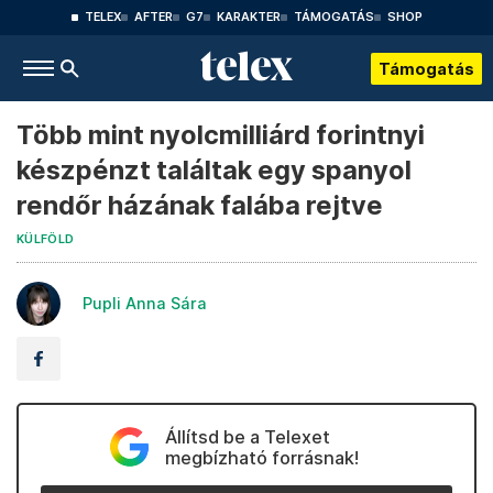
TELEX
AFTER
G7
KARAKTER
TÁMOGATÁS
SHOP
Támogatás
Több mint nyolcmilliárd forintnyi
készpénzt találtak egy spanyol
rendőr házának falába rejtve
KÜLFÖLD
Pupli Anna Sára
Állítsd be a Telexet
megbízható forrásnak!