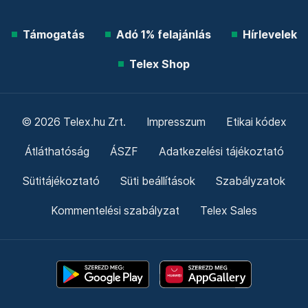
Támogatás
Adó 1% felajánlás
Hírlevelek
Telex Shop
© 2026 Telex.hu Zrt.
Impresszum
Etikai kódex
Átláthatóság
ÁSZF
Adatkezelési tájékoztató
Sütitájékoztató
Süti beállítások
Szabályzatok
Kommentelési szabályzat
Telex Sales