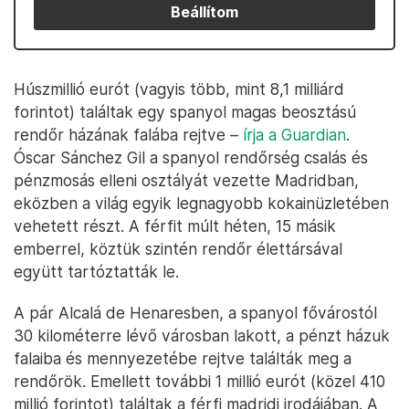
Beállítom
Húszmillió eurót (vagyis több, mint 8,1 milliárd
forintot) találtak egy spanyol magas beosztású
rendőr házának falába rejtve –
írja a Guardian
.
Óscar Sánchez Gil a spanyol rendőrség csalás és
pénzmosás elleni osztályát vezette Madridban,
eközben a világ egyik legnagyobb kokainüzletében
vehetett részt. A férfit múlt héten, 15 másik
emberrel, köztük szintén rendőr élettársával
együtt tartóztatták le.
A pár Alcalá de Henaresben, a spanyol fővárostól
30 kilométerre lévő városban lakott, a pénzt házuk
falaiba és mennyezetébe rejtve találták meg a
rendőrök. Emellett további 1 millió eurót (közel 410
millió forintot) találtak a férfi madridi irodájában. A