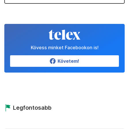
Kövess minket Facebookon is!
Követem!
Legfontosabb