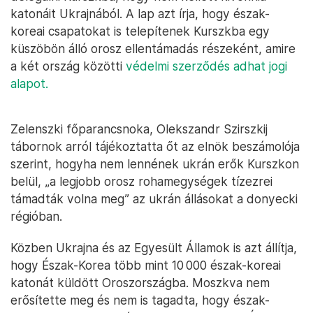
katonáit Ukrajnából. A lap azt írja, hogy észak-
koreai csapatokat is telepítenek Kurszkba egy
küszöbön álló orosz ellentámadás részeként, amire
a két ország közötti
védelmi szerződés adhat jogi
alapot.
Zelenszki főparancsnoka, Olekszandr Szirszkij
tábornok arról tájékoztatta őt az elnök beszámolója
szerint, hogyha nem lennének ukrán erők Kurszkon
belül, „a legjobb orosz rohamegységek tízezrei
támadták volna meg” az ukrán állásokat a donyecki
régióban.
Közben Ukrajna és az Egyesült Államok is azt állítja,
hogy Észak-Korea több mint 10 000 észak-koreai
katonát küldött Oroszországba. Moszkva nem
erősítette meg és nem is tagadta, hogy észak-