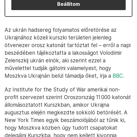
Beállítom
Az ukrán hadsereg folyamatos előretörése az
Ukrajnához közeli kurszki területen jelenleg
ötvenezer orosz katonát tartóztat fel – erről a napi
beszédében tájékoztatta a lakosságot Volodimir
Zelenszkij ukrán elnök, aki szerint ezzel a
művelettel tudják gátolni valamelyest, hogy
Moszkva Ukrajnán belül támadja őket, írja a
BBC.
Az Institute for the Study of War amerikai non-
profit szervezet szerint Oroszország 11 000 katonát
állomásoztatott Kurszkban, amikor Ukrajna
augusztus elején megkezdte sokkoló betörését. A
New York Times egyik beszámolójából az tűnik ki,
hogy Moszkva közben úgy tudott csapatokat
delegálni Kurszkba, hogy nem kellett kivonnia