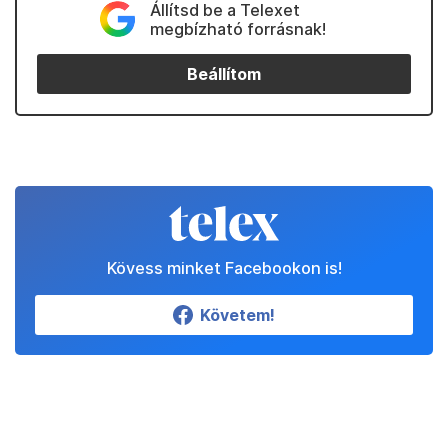
Állítsd be a Telexet
megbízható forrásnak!
Beállítom
Kövess minket Facebookon is!
Követem!