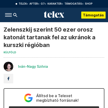
TELEX
AFTER
G7
KARAKTER
TÁMOGATÁS
SHOP
Támogatás
Zelenszkij szerint 50 ezer orosz
katonát tartanak fel az ukránok a
kurszki régióban
KÜLFÖLD
Iván-Nagy Szilvia
Állítsd be a Telexet
megbízható forrásnak!