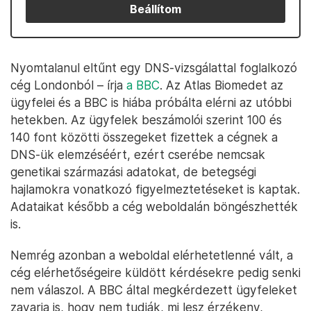
Beállítom
Nyomtalanul eltűnt egy DNS-vizsgálattal foglalkozó
cég Londonból – írja
a BBC
. Az Atlas Biomedet az
ügyfelei és a BBC is hiába próbálta elérni az utóbbi
hetekben. Az ügyfelek beszámolói szerint 100 és
140 font közötti összegeket fizettek a cégnek a
DNS-ük elemzéséért, ezért cserébe nemcsak
genetikai származási adatokat, de betegségi
hajlamokra vonatkozó figyelmeztetéseket is kaptak.
Adataikat később a cég weboldalán böngészhették
is.
Nemrég azonban a weboldal elérhetetlenné vált, a
cég elérhetőségeire küldött kérdésekre pedig senki
nem válaszol. A BBC által megkérdezett ügyfeleket
zavarja is, hogy nem tudják, mi lesz érzékeny,