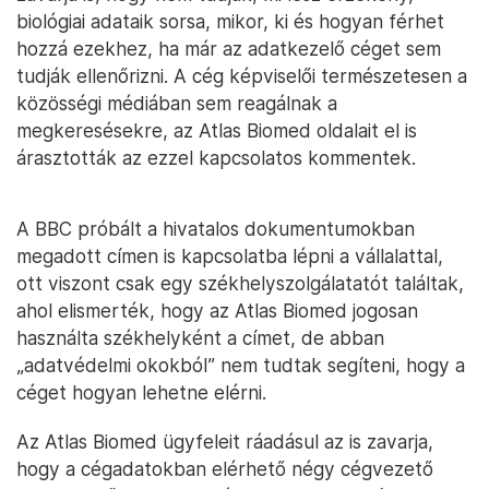
biológiai adataik sorsa, mikor, ki és hogyan férhet
hozzá ezekhez, ha már az adatkezelő céget sem
tudják ellenőrizni. A cég képviselői természetesen a
közösségi médiában sem reagálnak a
megkeresésekre, az Atlas Biomed oldalait el is
árasztották az ezzel kapcsolatos kommentek.
A BBC próbált a hivatalos dokumentumokban
megadott címen is kapcsolatba lépni a vállalattal,
ott viszont csak egy székhelyszolgálatatót találtak,
ahol elismerték, hogy az Atlas Biomed jogosan
használta székhelyként a címet, de abban
„adatvédelmi okokból” nem tudtak segíteni, hogy a
céget hogyan lehetne elérni.
Az Atlas Biomed ügyfeleit ráadásul az is zavarja,
hogy a cégadatokban elérhető négy cégvezető