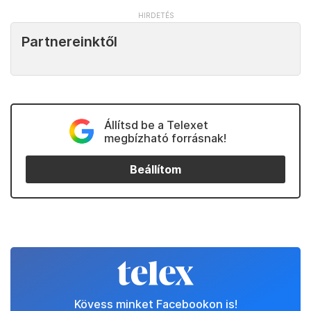
Partnereinktől
Állítsd be a Telexet
megbízható forrásnak!
Beállítom
Kövess minket Facebookon is!