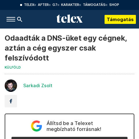
TELEX
AFTER
G7
KARAKTER
TÁMOGATÁS
SHOP
Támogatás
Odaadták a DNS-üket egy cégnek,
aztán a cég egyszer csak
felszívódott
KÜLFÖLD
Sarkadi Zsolt
Állítsd be a Telexet
megbízható forrásnak!