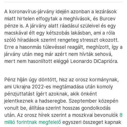
A koronavírus-járvány idején azonban a lezárások
miatt hirtelen elfogytak a meghívások, és Burcev
pénze is. A járvány alatt ráadásul szüleivel és egy
macskával élt egy kétszobás lakásban, ami a róla
szóló híradások szerint rengeteg stresszt okozott.
Erre a hasonmás túlevéssel reagált, meghízott, így a
járvány után meg már azért nem hívták sehová,
mert nem hasonlított eléggé Leonardo DiCaprióra.
Pénz híján úgy döntött, hisz az orosz kormánynak,
ami Ukrajna 2022-es megtámadása után komoly
pénzjuttatást ígért azoknak, akik önként
jelentkeznek a hadseregbe. Szeptember közepén
vonult be, állítása szerint hosszas gondolkodás
után. Az orosz hírek szerint a moszkvai bevonulók
8
millió forintnak megfelelő
egyszeri összeget kapnak