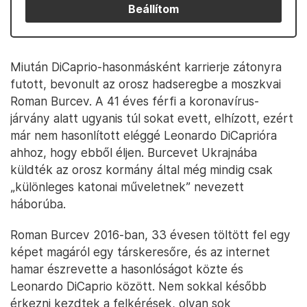
Beállítom
Miután DiCaprio-hasonmásként karrierje zátonyra
futott, bevonult az orosz hadseregbe a moszkvai
Roman Burcev. A 41 éves férfi a koronavírus-
járvány alatt ugyanis túl sokat evett, elhízott, ezért
már nem hasonlított eléggé Leonardo DiCaprióra
ahhoz, hogy ebből éljen. Burcevet Ukrajnába
küldték az orosz kormány által még mindig csak
„különleges katonai műveletnek” nevezett
háborúba.
Roman Burcev 2016-ban, 33 évesen töltött fel egy
képet magáról egy társkeresőre, és az internet
hamar észrevette a hasonlóságot közte és
Leonardo DiCaprio között. Nem sokkal később
érkezni kezdtek a felkérések, olyan sok