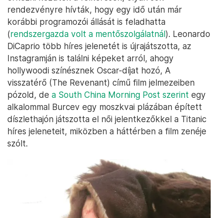
rendezvényre hívták, hogy egy idő után már
korábbi programozói állását is feladhatta
(
rendszergazda volt a mentőszolgálatnál
). Leonardo
DiCaprio több híres jelenetét is újrajátszotta, az
Instagramján is találni képeket arról, ahogy
hollywoodi színésznek Oscar-díjat hozó, A
visszatérő (The Revenant) című film jelmezeiben
pózold, de
a South China Morning Post szerint
egy
alkalommal Burcev egy moszkvai plázában épített
díszlethajón játszotta el női jelentkezőkkel a Titanic
híres jeleneteit, miközben a háttérben a film zenéje
szólt.