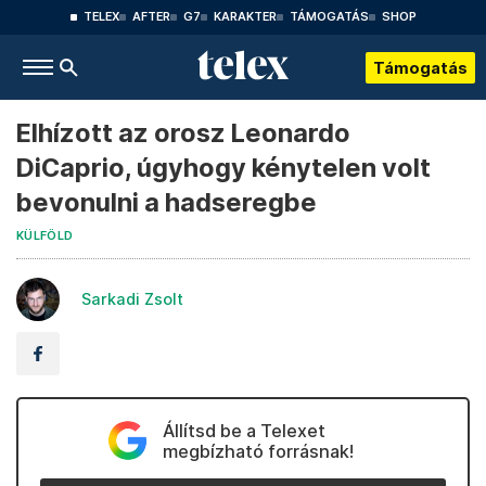
TELEX
AFTER
G7
KARAKTER
TÁMOGATÁS
SHOP
Támogatás
Elhízott az orosz Leonardo
DiCaprio, úgyhogy kénytelen volt
bevonulni a hadseregbe
KÜLFÖLD
Sarkadi Zsolt
Állítsd be a Telexet
megbízható forrásnak!