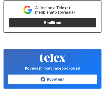
Állítsd be a Telexet
megbízható forrásnak!
Beállítom
Kövess minket Facebookon is!
Követem!