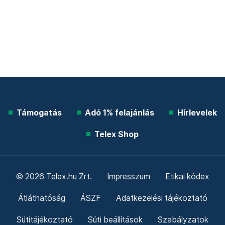
Támogatás
Adó 1% felajánlás
Hírlevelek
Telex Shop
© 2026 Telex.hu Zrt.
Impresszum
Etikai kódex
Átláthatóság
ÁSZF
Adatkezelési tájékoztató
Sütitájékoztató
Süti beállítások
Szabályzatok