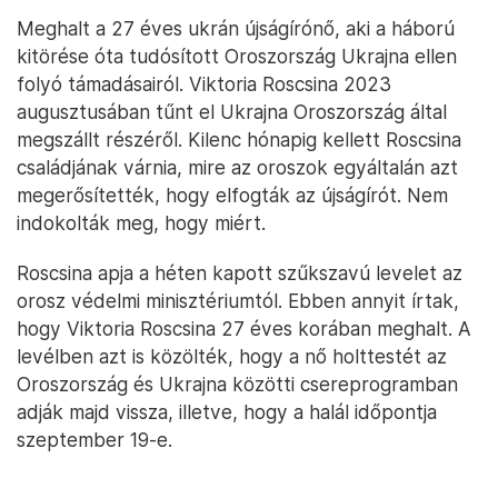
Meghalt a 27 éves ukrán újságírónő, aki a háború
kitörése óta tudósított Oroszország Ukrajna ellen
folyó támadásairól. Viktoria Roscsina 2023
augusztusában tűnt el Ukrajna Oroszország által
megszállt részéről. Kilenc hónapig kellett Roscsina
családjának várnia, mire az oroszok egyáltalán azt
megerősítették, hogy elfogták az újságírót. Nem
indokolták meg, hogy miért.
Roscsina apja a héten kapott szűkszavú levelet az
orosz védelmi minisztériumtól. Ebben annyit írtak,
hogy Viktoria Roscsina 27 éves korában meghalt. A
levélben azt is közölték, hogy a nő holttestét az
Oroszország és Ukrajna közötti csereprogramban
adják majd vissza, illetve, hogy a halál időpontja
szeptember 19-e.