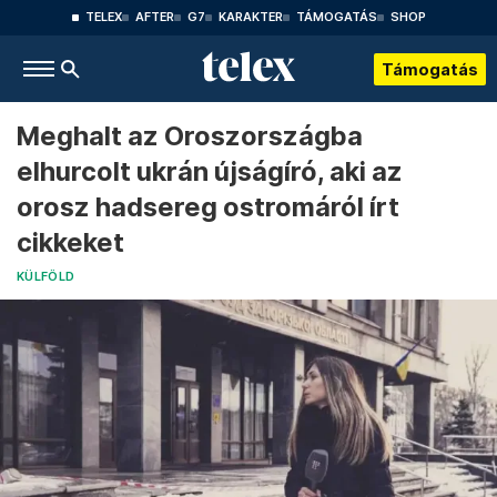
TELEX
AFTER
G7
KARAKTER
TÁMOGATÁS
SHOP
Támogatás
Meghalt az Oroszországba
elhurcolt ukrán újságíró, aki az
orosz hadsereg ostromáról írt
cikkeket
KÜLFÖLD