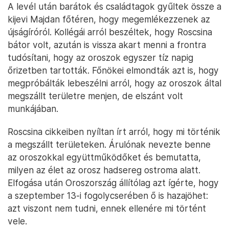
A levél után barátok és családtagok gyűltek össze a
kijevi Majdan főtéren, hogy megemlékezzenek az
újságíróról. Kollégái arról beszéltek, hogy Roscsina
bátor volt, azután is vissza akart menni a frontra
tudósítani, hogy az oroszok egyszer tíz napig
őrizetben tartották. Főnökei elmondták azt is, hogy
megpróbálták lebeszélni arról, hogy az oroszok által
megszállt területre menjen, de elszánt volt
munkájában.
Roscsina cikkeiben nyíltan írt arról, hogy mi történik
a megszállt területeken. Árulónak nevezte benne
az oroszokkal együttműködőket és bemutatta,
milyen az élet az orosz hadsereg ostroma alatt.
Elfogása után Oroszország állítólag azt ígérte, hogy
a szeptember 13-i fogolycserében ő is hazajöhet:
azt viszont nem tudni, ennek ellenére mi történt
vele.