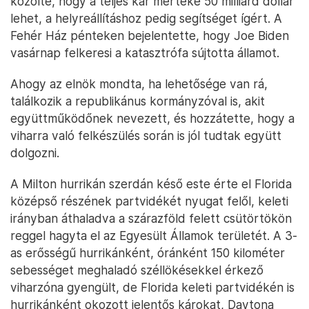
közölte, hogy a teljes kár mértéke 50 milliárd dollár
lehet, a helyreállításhoz pedig segítséget ígért. A
Fehér Ház pénteken bejelentette, hogy Joe Biden
vasárnap felkeresi a katasztrófa sújtotta államot.
Ahogy az elnök mondta, ha lehetősége van rá,
találkozik a republikánus kormányzóval is, akit
együttműködőnek nevezett, és hozzátette, hogy a
viharra való felkészülés során is jól tudtak együtt
dolgozni.
A Milton hurrikán szerdán késő este érte el Florida
középső részének partvidékét nyugat felől, keleti
irányban áthaladva a szárazföld felett csütörtökön
reggel hagyta el az Egyesült Államok területét. A 3-
as erősségű hurrikánként, óránként 150 kilométer
sebességet meghaladó széllökésekkel érkező
viharzóna gyengült, de Florida keleti partvidékén is
hurrikánként okozott jelentős károkat, Daytona