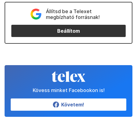
Állítsd be a Telexet
megbízható forrásnak!
Beállítom
Kövess minket Facebookon is!
Követem!