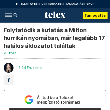
TELEX
AFTER
G7
KARAKTER
TÁMOGATÁS
SHOP
Támogatás
Folytatódik a kutatás a Milton
hurrikán nyomában, már legalább 17
halálos áldozatot találtak
KÜLFÖLD
Előd Fruzsina
Állítsd be a Telexet
megbízható forrásnak!