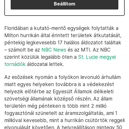
Beállítom
Floridában a kutató-mentő egységek folytatták a
Milton hurrikán által érintett területek átkutatását,
péntekig legkevesebb 17 halálos áldozatot találtak
– számolt be az
NBC News
és az MTI. Az NBC
szerint közülük legalább öten a
St. Lucie megyei
tornádók
áldozatai lettek.
Az esőzések nyomán a folyókon levonuló árhullám
miatt egyes helyeken továbbra is a védekezést
helyezik előtérbe az Egyesült Államok délkeleti
szövetségi államának középső részén. Az állam
területén még pénteken is több mint 2 millió
fogyasztónál szünetelt az áramszolgáltatás, ami 1
millióval kevesebb, mint a hurrikán csütörtök reggeli
elvonulását követően. A helyreállításon mintegy 50