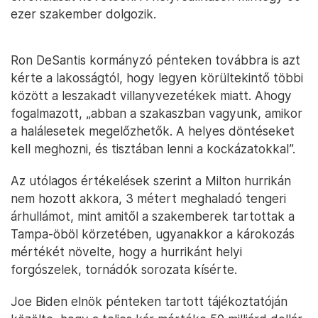
ezer szakember dolgozik.
Ron DeSantis kormányzó pénteken továbbra is azt
kérte a lakosságtól, hogy legyen körültekintő többi
között a leszakadt villanyvezetékek miatt. Ahogy
fogalmazott, „abban a szakaszban vagyunk, amikor
a halálesetek megelőzhetők. A helyes döntéseket
kell meghozni, és tisztában lenni a kockázatokkal”.
Az utólagos értékelések szerint a Milton hurrikán
nem hozott akkora, 3 métert meghaladó tengeri
árhullámot, mint amitől a szakemberek tartottak a
Tampa-öböl körzetében, ugyanakkor a károkozás
mértékét növelte, hogy a hurrikánt helyi
forgószelek, tornádók sorozata kísérte.
Joe Biden elnök pénteken tartott tájékoztatóján