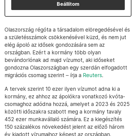
Beállítom
Olaszország régóta a társadalom elöregedésével és
a születésszámok csökkenésével küzd, és nem jut
elég ápoló az idősek gondozására sem az
országban. Ezért a kormány több olyan
bevándorlónak ad majd vízumot, aki időseket
gondozna Olaszországban egy szerdán elfogadott
migrációs csomag szerint – írja a
Reuters
.
A tervek szerint 10 ezer ilyen vízumot adna ki a
kormány, ez ahhoz az ápolókra vonatkozó kvóta-
csomaghoz adódna hozzá, amelyet a 2023 és 2025
közötti időszakra szabott meg a kormány tavaly
452 ezer munkavállaló számára. Ez a kiegészítés
150 százalékos növekedést jelent az előző három
év kiadott vízumaihoz képest az országban.