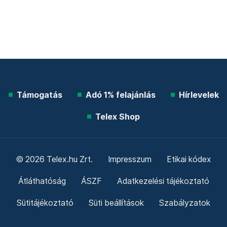
Támogatás
Adó 1% felajánlás
Hírlevelek
Telex Shop
© 2026 Telex.hu Zrt.
Impresszum
Etikai kódex
Átláthatóság
ÁSZF
Adatkezelési tájékoztató
Sütitájékoztató
Süti beállítások
Szabályzatok
Kommentelési szabályzat
Telex Sales