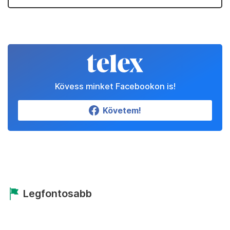
Kövess minket Facebookon is!
Követem!
Legfontosabb