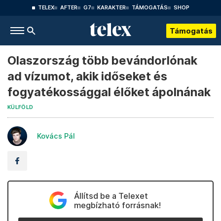
TELEX
AFTER
G7
KARAKTER
TÁMOGATÁS
SHOP
Támogatás
Olaszország több bevándorlónak
ad vízumot, akik időseket és
fogyatékossággal élőket ápolnának
KÜLFÖLD
Kovács Pál
Állítsd be a Telexet
megbízható forrásnak!