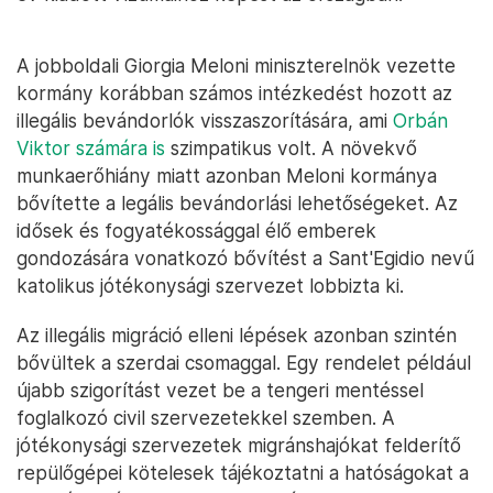
A jobboldali Giorgia Meloni miniszterelnök vezette
kormány korábban számos intézkedést hozott az
illegális bevándorlók visszaszorítására, ami
Orbán
Viktor számára is
szimpatikus volt. A növekvő
munkaerőhiány miatt azonban Meloni kormánya
bővítette a legális bevándorlási lehetőségeket. Az
idősek és fogyatékossággal élő emberek
gondozására vonatkozó bővítést a Sant'Egidio nevű
katolikus jótékonysági szervezet lobbizta ki.
Az illegális migráció elleni lépések azonban szintén
bővültek a szerdai csomaggal. Egy rendelet például
újabb szigorítást vezet be a tengeri mentéssel
foglalkozó civil szervezetekkel szemben. A
jótékonysági szervezetek migránshajókat felderítő
repülőgépei kötelesek tájékoztatni a hatóságokat a