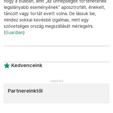
hogy a buliban, amit „az ünnepségek történetének
legsilányabb eseményének” aposztrofált, énekelt,
táncolt vagy tortát evett volna. De lássuk be,
mindez sokkal kevésbé izgalmas, mint egy
szövetséges ország megszállását mérlegelni.
(
Guardian
)
Kedvenceink
Partnereinktől