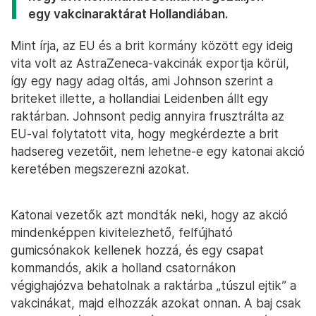
egy vakcinaraktárat Hollandiában.
Mint írja, az EU és a brit kormány között egy ideig
vita volt az AstraZeneca-vakcinák exportja körül,
így egy nagy adag oltás, ami Johnson szerint a
briteket illette, a hollandiai Leidenben állt egy
raktárban. Johnsont pedig annyira frusztrálta az
EU-val folytatott vita, hogy megkérdezte a brit
hadsereg vezetőit, nem lehetne-e egy katonai akció
keretében megszerezni azokat.
Katonai vezetők azt mondták neki, hogy az akció
mindenképpen kivitelezhető, felfújható
gumicsónakok kellenek hozzá, és egy csapat
kommandós, akik a holland csatornákon
végighajózva behatolnak a raktárba „túszul ejtik” a
vakcinákat, majd elhozzák azokat onnan. A baj csak