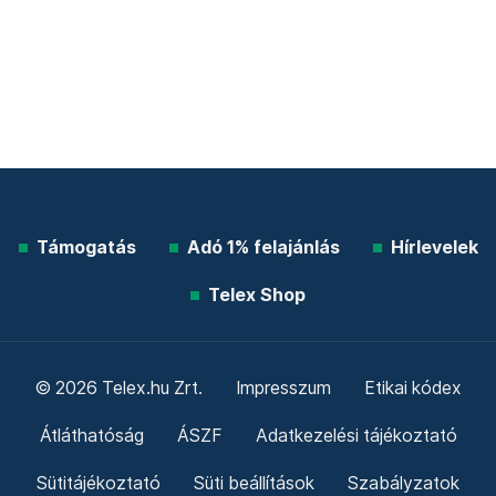
Támogatás
Adó 1% felajánlás
Hírlevelek
Telex Shop
© 2026 Telex.hu Zrt.
Impresszum
Etikai kódex
Átláthatóság
ÁSZF
Adatkezelési tájékoztató
Sütitájékoztató
Süti beállítások
Szabályzatok