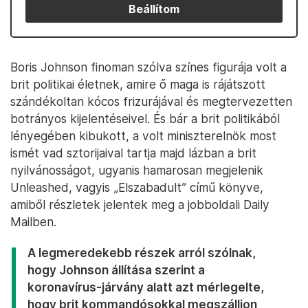
Beállítom
Boris Johnson finoman szólva színes figurája volt a
brit politikai életnek, amire ő maga is rájátszott
szándékoltan kócos frizurájával és megtervezetten
botrányos kijelentéseivel. És bár a brit politikából
lényegében kibukott, a volt miniszterelnök most
ismét vad sztorijaival tartja majd lázban a brit
nyilvánosságot, ugyanis hamarosan megjelenik
Unleashed, vagyis „Elszabadult” című könyve,
amiből részletek jelentek meg a jobboldali Daily
Mailben.
A legmeredekebb részek arról szólnak,
hogy Johnson állítása szerint a
koronavírus-járvány alatt azt mérlegelte,
hogy brit kommandósokkal megszálljon