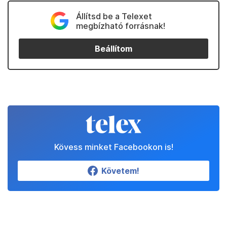
Állítsd be a Telexet
megbízható forrásnak!
Beállítom
Kövess minket Facebookon is!
Követem!