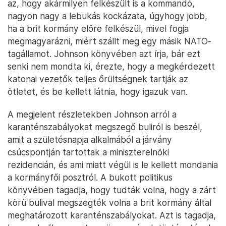
az, hogy akármilyen felkészült is a kommandó,
nagyon nagy a lebukás kockázata, úgyhogy jobb,
ha a brit kormány előre felkészül, mivel fogja
megmagyarázni, miért szállt meg egy másik NATO-
tagállamot. Johnson könyvében azt írja, bár ezt
senki nem mondta ki, érezte, hogy a megkérdezett
katonai vezetők teljes őrültségnek tartják az
ötletet, és be kellett látnia, hogy igazuk van.
A megjelent részletekben Johnson arról a
karanténszabályokat megszegő buliról is beszél,
amit a születésnapja alkalmából a járvány
csúcspontján tartottak a miniszterelnöki
rezidencián, és ami miatt végül is le kellett mondania
a kormányfői posztról. A bukott politikus
könyvében tagadja, hogy tudták volna, hogy a zárt
körű bulival megszegték volna a brit kormány által
meghatározott karanténszabályokat. Azt is tagadja,