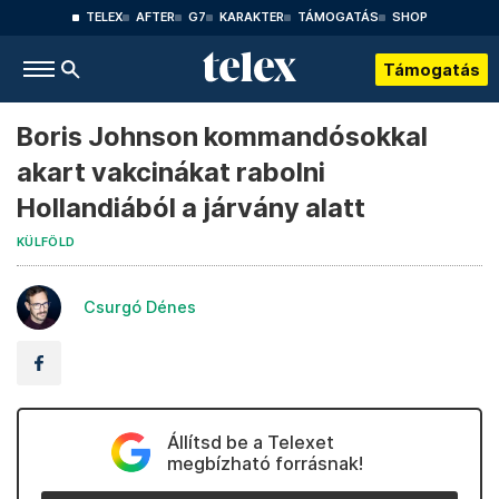
TELEX
AFTER
G7
KARAKTER
TÁMOGATÁS
SHOP
Támogatás
Boris Johnson kommandósokkal
akart vakcinákat rabolni
Hollandiából a járvány alatt
KÜLFÖLD
Csurgó Dénes
Állítsd be a Telexet
megbízható forrásnak!