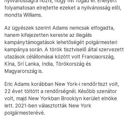
nyilvánosságra hozni, hogy mit fogad el. Ehelyett
folyamatosan elrejtette ezeket a nyilvánosság elől,
mondta Williams.
Az ügyészek szerint Adams nemcsak elfogadta,
hanem kifejezetten kereste az illegális
kampánytámogatások lehetőségét polgármesteri
kampánya során. A török tisztviselő által szervezett
utazások célállomásai között volt Franciaország,
Kína, Srí Lanka, India, Törökország és
Magyarország is.
Eric Adams korábban New York-i rendőrtiszt volt,
22 évet töltött a rendőrségnél. Később szenátor
volt, majd New Yorkban Brooklyn kerület elnöke
lett. 2021-ben választották New York
polgármesterévé.