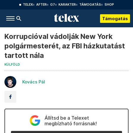
TELEX
AFTER
G7
KARAKTER
TÁMOGATÁS
SHOP
Támogatás
Korrupcióval vádolják New York
polgármesterét, az FBI házkutatást
tartott nála
KÜLFÖLD
Kovács Pál
Állítsd be a Telexet
megbízható forrásnak!