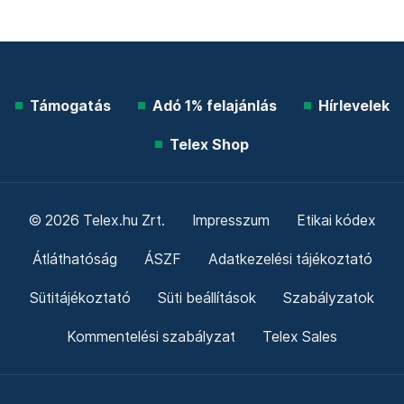
Támogatás
Adó 1% felajánlás
Hírlevelek
Telex Shop
© 2026 Telex.hu Zrt.
Impresszum
Etikai kódex
Átláthatóság
ÁSZF
Adatkezelési tájékoztató
Sütitájékoztató
Süti beállítások
Szabályzatok
Kommentelési szabályzat
Telex Sales