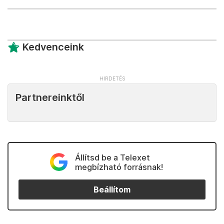
Kedvenceink
Partnereinktől
Állítsd be a Telexet
megbízható forrásnak!
Beállítom