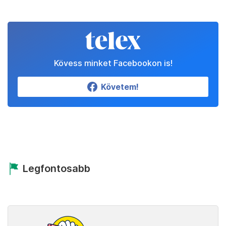
Kövess minket Facebookon is!
Követem!
Legfontosabb