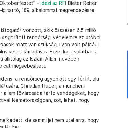
 Oktoberfestet” –
idézi az RFI
Dieter Reiter
-ig tartó, 189. alkalommal megrendezésre
látogatót vonzott, akik összesen 6,5 millió
 a szigorított rendőrségi védelemre az utóbbi
ások miatt van szükség, ilyen volt például
los késes támadás is. Ezzel kapcsolatban a
ki állítólag az Iszlám Állam nevében
olcat megsebesített.
dens, a rendőrség agyonlőtt egy férfit, aki
ulátusára. Christian Huber, a müncheni
or állam fővárosába tartó vendégeket, hogy
tivál Németországban, sőt, lehet, hogy
melkedett, de semmi jel nem utal arra, hogy
ta Huber.