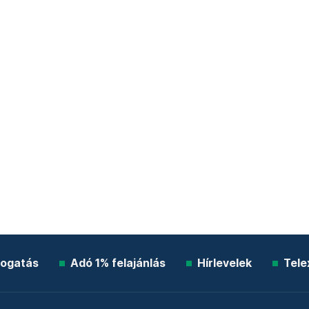
ogatás
Adó 1% felajánlás
Hírlevelek
Tele