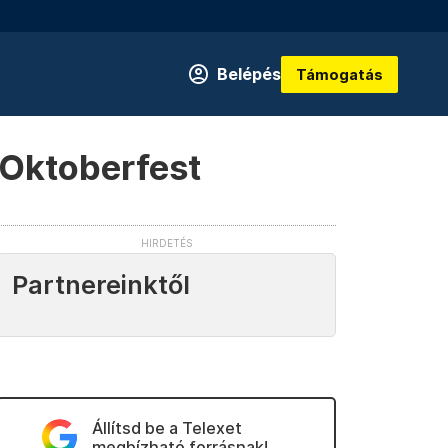
Belépés
Támogatás
z Oktoberfest
Partnereinktől
Állítsd be a Telexet
megbízható forrásnak!