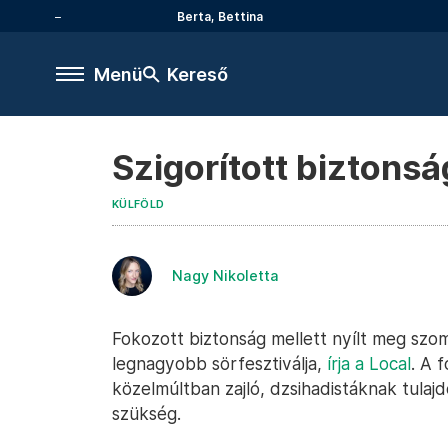
Berta, Bettina
Menü
Kereső
Szigorított biztonsá
KÜLFÖLD
Nagy Nikoletta
Fokozott biztonság mellett nyílt meg szo
legnagyobb sörfesztiválja,
írja a Local
. A 
közelmúltban zajló, dzsihadistáknak tulaj
szükség.