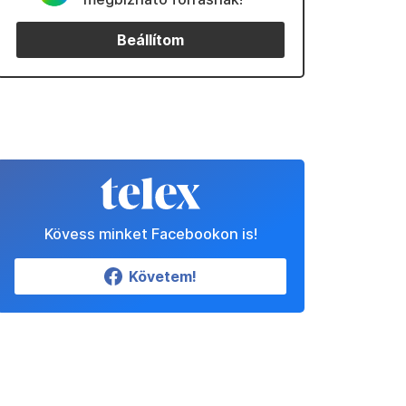
Beállítom
Kövess minket Facebookon is!
Követem!