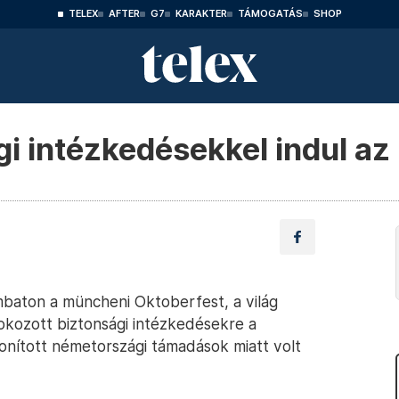
TELEX
AFTER
G7
KARAKTER
TÁMOGATÁS
SHOP
gi intézkedésekkel indul a
mbaton a müncheni Oktoberfest, a világ
fokozott biztonsági intézkedésekre a
donított németországi támadások miatt volt