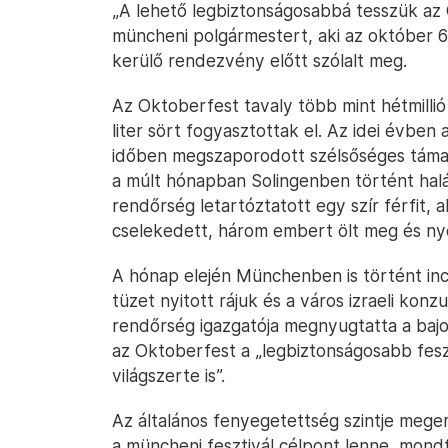
„A lehető legbiztonságosabbá tesszük az
müncheni polgármestert, aki az október 6
kerülő rendezvény előtt szólalt meg.
Az Oktoberfest tavaly több mint hétmillió 
liter sört fogyasztottak el. Az idei évben
időben megszaporodott szélsőséges támad
a múlt hónapban Solingenben történt halá
rendőrség letartóztatott egy szír férfit, a
cselekedett, három embert ölt meg és ny
A hónap elején Münchenben is történt inci
tüzet nyitott rájuk és a város izraeli konz
rendőrség igazgatója megnyugtatta a baj
az Oktoberfest a „legbiztonságosabb fesz
világszerte is”.
Az általános fenyegetettség szintje mege
a müncheni fesztivál célpont lenne, mond